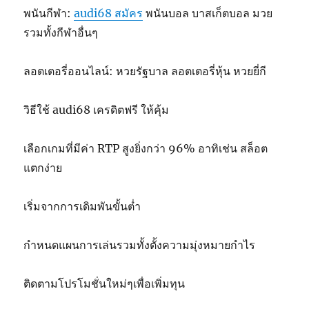
พนันกีฬา:
audi68 สมัคร
พนันบอล บาสเก็ตบอล มวย
รวมทั้งกีฬาอื่นๆ
ลอตเตอรี่ออนไลน์: หวยรัฐบาล ลอตเตอรี่หุ้น หวยยี่กี
วิธีใช้ audi68 เครดิตฟรี ให้คุ้ม
เลือกเกมที่มีค่า RTP สูงยิ่งกว่า 96% อาทิเช่น สล็อต
แตกง่าย
เริ่มจากการเดิมพันขั้นต่ำ
กำหนดแผนการเล่นรวมทั้งตั้งความมุ่งหมายกำไร
ติดตามโปรโมชั่นใหม่ๆเพื่อเพิ่มทุน