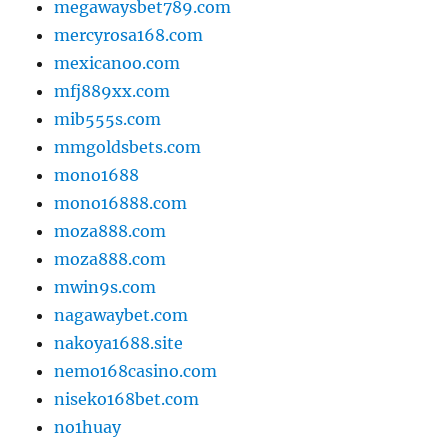
megawaysbet789.com
mercyrosa168.com
mexicanoo.com
mfj889xx.com
mib555s.com
mmgoldsbets.com
mono1688
mono16888.com
moza888.com
moza888.com
mwin9s.com
nagawaybet.com
nakoya1688.site
nemo168casino.com
niseko168bet.com
no1huay