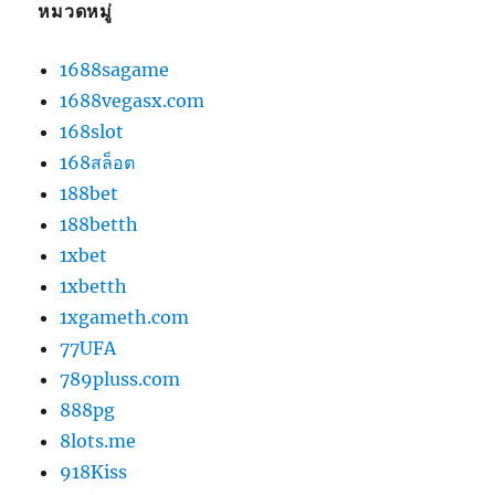
หมวดหมู่
1688sagame
1688vegasx.com
168slot
168สล็อต
188bet
188betth
1xbet
1xbetth
1xgameth.com
77UFA
789pluss.com
888pg
8lots.me
918Kiss