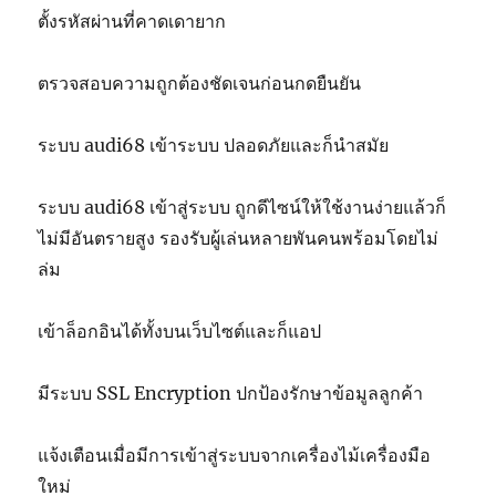
ตั้งรหัสผ่านที่คาดเดายาก
ตรวจสอบความถูกต้องชัดเจนก่อนกดยืนยัน
ระบบ audi68 เข้าระบบ ปลอดภัยและก็นำสมัย
ระบบ audi68 เข้าสู่ระบบ ถูกดีไซน์ให้ใช้งานง่ายแล้วก็
ไม่มีอันตรายสูง รองรับผู้เล่นหลายพันคนพร้อมโดยไม่
ล่ม
เข้าล็อกอินได้ทั้งบนเว็บไซต์และก็แอป
มีระบบ SSL Encryption ปกป้องรักษาข้อมูลลูกค้า
แจ้งเตือนเมื่อมีการเข้าสู่ระบบจากเครื่องไม้เครื่องมือ
ใหม่