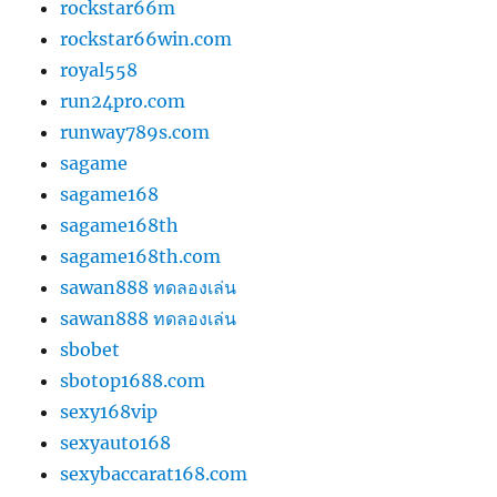
rockstar66m
rockstar66win.com
royal558
run24pro.com
runway789s.com
sagame
sagame168
sagame168th
sagame168th.com
sawan888 ทดลองเล่น
sawan888 ทดลองเล่น
sbobet
sbotop1688.com
sexy168vip
sexyauto168
sexybaccarat168.com