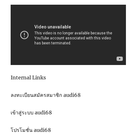
Internal Links
ลงทะเบียนสมัครสมาชิก audi68
เข้าสู่ระบบ audi68
โปรโมชั่น audi68