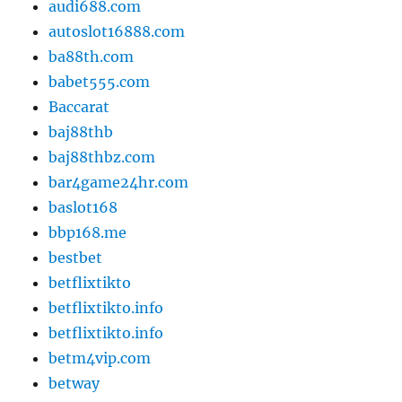
audi688.com
autoslot16888.com
ba88th.com
babet555.com
Baccarat
baj88thb
baj88thbz.com
bar4game24hr.com
baslot168
bbp168.me
bestbet
betflixtikto
betflixtikto.info
betflixtikto.info
betm4vip.com
betway