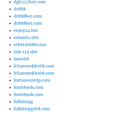
dgb222hot.com
dr888
dr888bet.com
dr888bet.com
enjoy24.fun
erisauto.site
etbet16888.com
fafa 123 slot
faro168
fcharoenkit168.com
fcharoenkit168.com
fortune99vip.com
fox689ok.com
fox689ok.com
fullslotpg
fullslotpg168.com