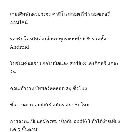
เกมเดิมพันครบวงจร คาสิโน สล็อต กีฬา ลอตเตอรี่
ออนไลน์
รองรับโทรศัพท์เคลื่อนที่ทุกระบบทั้ง iOS รวมทั้ง
Android
โปรโมชั่นแรง แจกโบนัสและ audi68 เครดิตฟรี แต่ละ
วัน
คณะทำงานซัพพอร์ตตลอด 24 ชั่วโมง
ขั้นตอนการ audi68 สมัคร สมาชิกใหม่
การลงทะเบียนสมัครสมาชิกกับ audi68 ทำได้ง่ายเพียง
แค่ 5 ขั้นตอน: