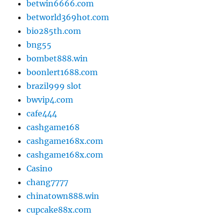
betwin6666.com
betworld369hot.com
bio285th.com
bng55
bombet888.win
boonlert1688.com
brazil999 slot
bwvip4.com
cafe444
cashgame168
cashgame168x.com
cashgame168x.com
Casino
chang7777
chinatown888.win
cupcake88x.com