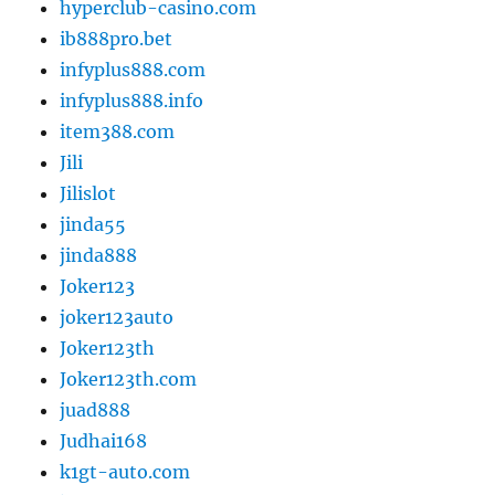
hyperclub-casino.com
ib888pro.bet
infyplus888.com
infyplus888.info
item388.com
Jili
Jilislot
jinda55
jinda888
Joker123
joker123auto
Joker123th
Joker123th.com
juad888
Judhai168
k1gt-auto.com