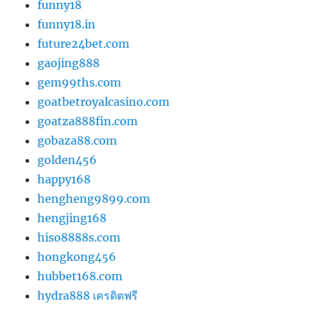
funny18
funny18.in
future24bet.com
gaojing888
gem99ths.com
goatbetroyalcasino.com
goatza888fin.com
gobaza88.com
golden456
happy168
hengheng9899.com
hengjing168
hiso8888s.com
hongkong456
hubbet168.com
hydra888 เครดิตฟรี