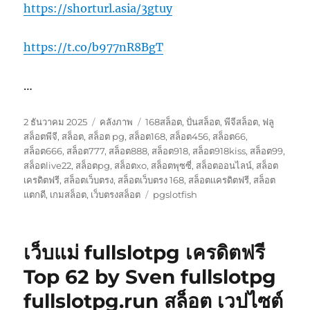
https://shorturl.asia/3gtuy
https://t.co/b977nR8BgT
…
เขียน
รูป
หมวด
2 ธันวาคม 2025
คลังภาพ
168สล็อต
,
ปั่นสล็อต
,
พีจีสล็อต
,
ฟลู
เมื่อ
แบบ
หมู่
สล็อตพีจี
,
สล็อต
,
สล็อต pg
,
สล็อต168
,
สล็อต456
,
สล็อต66
,
เรื่อง
สล็อต666
,
สล็อต777
,
สล็อต888
,
สล็อต918
,
สล็อต918kiss
,
สล็อต99
,
สล็อตlive22
,
สล็อตpg
,
สล็อตxo
,
สล็อตพุซซี่
,
สล็อตออนไลน์
,
สล็อต
เครดิตฟรี
,
สล็อตเว็บตรง
,
สล็อตเว็บตรง 168
,
สล็อตเเครดิตฟรี
,
สล็อต
ป้าย
แตกดี
,
เกมสล็อต
,
เว็บตรงสล็อต
pgslotfish
กำกับ
เว็บแม่ fullslotpg เครดิตฟรี
Top 62 by Sven fullslotpg
fullslotpg.run สล็อต เวปไซต์