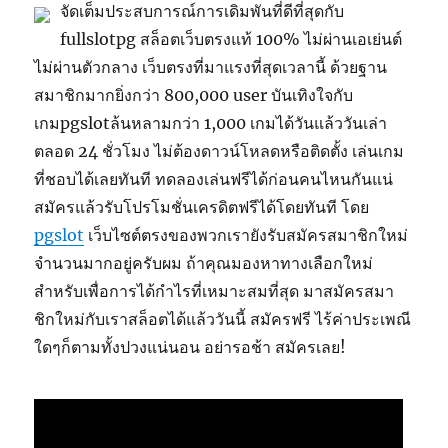
จัดเต็มประสบการณ์การเดิมพันที่ดีที่สุดกับ
fullslotpg สล็อตเว็บตรงแท้ 100% ไม่ผ่านเอเย่นต์
ไม่ผ่านตัวกลาง เว็บตรงที่มาแรงที่สุดเวลานี้ ด้วยฐาน
สมาชิกมากยิ่งกว่า 800,000 user บันเทิงใจกับ
เกมpgslotล้นหลามกว่า 1,000 เกมได้วันแล้ววันเล่า
ตลอด 24 ชั่วโมง ไม่ต้องดาวน์โหลดหรือติดตั้ง เล่นเกม
ที่ชอบได้เลยทันที ทดลองเล่นฟรีได้ก่อนคนไหนกันแน่
สมัครแล้วรับโปรโมชั่นเครดิตฟรีได้โดยทันที โดย
pgslot
เว็บไซต์ตรงของพวกเรายังรับสมัครสมาชิกใหม่
จำนวนมากอยู่ครับผม ถ้าคุณมองหาทางเลือกใหม่
สำหรับเพื่อการได้กำไรที่เหมาะสมที่สุด มาสมัครสมา
ชิกใหม่กับเราสล็อตได้แล้ววันนี้ สมัครฟรี ไร้ค่าประเพณี
ใดๆก็ตามทั้งปวงแน่นอน อย่ารอช้า สมัครเลย!