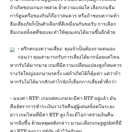
ถ้าเกิดชอบเกมภาพสวย ย้ำความแจ่มใส เลือกเกมธีม
การ์ตูนหรือของกินก็ถือว่าสมควร หรือถ้าชอบความท้า
ธีมเสี่ยงภัยก็เป็นตัวเลือกที่ดีเหมือนกันขอรับ การเลือก
ธีมเกมสล็อตที่ชอบจะทำให้คุณเล่นได้นานขึ้นอีกด้วย
• ตรึกตรองความเสี่ยง: คุณจำเป็นต้องถามตนเอง
ก่อนว่า คุณสามารถรับการเสี่ยงได้มากน้อยแค่ไหน
หากรับได้มากมาย เกมที่มีความเปลี่ยนแปลงสูงก็สมควร
รางวัลใหญ่ออกนานๆครั้ง แต่ถ้าเกิดได้ก็คุ้มค่า แต่ว่าถ้า
หากรับไม่ได้มากสักเท่าไรนักก็เลือกการเสี่ยงต่ำดีกว่า
• มองค่า RTP: เกมแต่ละเกมจะมีค่า RTP อยู่แล้ว มัน
คืออัตราการชำระเงินรางวัลคืนสู่ผู้เล่นสล็อตในระยะ
ยาว เกมไหนที่มีค่า RTP สูง ก็จะมีโอกาสจ่ายเงินคืน
มากยิ่งขึ้น ด้วยเหตุผลดังกล่าว มานะเลือกเกมpgslotที่มี
ค่า RTP สูงกว่า 96% เข้าไว้ครับผม