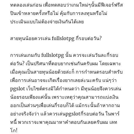
ทดลองเล่นก่อน เพื่อทดสอบว่าเกมใหม่ๆนั้นมีฟีเจอร์ฟรีส
ปินเข้าหลายครั้งหรือไม่ คุ้มกับการลงทุนหรือไม่
ประเมินแบบไม่ต้องจ่ายเงินกันได้เลย
สายทุนน้อยควรเล่น fullslotpg กี่รอบต่อวัน?
การเล่นเกมกับ fullslotpg นั้น ควรจะเล่นวันละกี่รอบ
ต่อวัน? เป็นปริศนาที่ตอบยากเช่นกันครับผม โดยเฉพาะ
เมื่อคุณเป็นสายทุนน้อยด้วยล่ะก็ การกำหนดรอบสำหรับ
เพื่อการเล่นอาจจะเกิดเรื่องยากเลยล่ะนะครับ แน่ๆว่า
pgslot เว็บไซต์ตรงมิได้กำหนดว่า มีทุนน้อยจึงควรเล่น
น้อยรอบเพียงแค่นั้น เพราะเหตุว่าคุณสามารถแบ่งเงิน
ออกเป็นส่วนๆเพื่อเล่นกี่รอบก็ได้ แม้กระนั้นถ้าหากถาม
อย่างจริงจังว่า แล้วควรเล่นpgslotกี่รอบต่อวัน ในพาร์
ทนี้ พวกเราจะพาคุณมาหาคำตอบกันเลยครับผม เลท
โก!