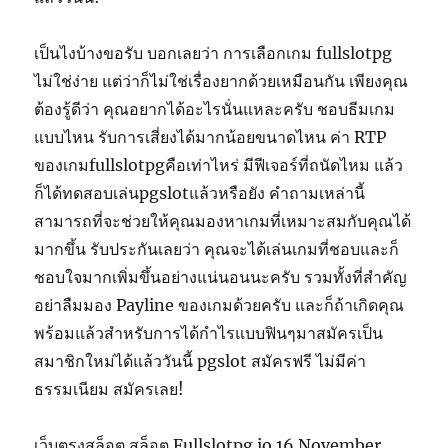
เป็นไงบ้างขอรับ บอกเลยว่า การเลือกเกม fullslotpg
ไม่ใช่ง่าย แต่ว่าก็ไม่ใช่เรื่องยากด้วยเหมือนกัน เพียงคุณ
ต้องรู้ดีว่า คุณอยากได้อะไรนั่นแหละครับ ชอบธีมเกม
แบบไหน รับการเสี่ยงได้มากน้อยขนาดไหน ค่า RTP
ของเกมfullslotpgคือเท่าไหร่ มีฟีเจอร์ที่ถนัดไหม แล้ว
ก็ได้ทดสอบเล่นpgslotแล้วหรือยัง คำถามเหล่านี้
สามารถที่จะช่วยให้คุณมองหาเกมที่เหมาะสมกับคุณได้
มากขึ้น รับประกันเลยว่า คุณจะได้เล่นเกมที่ชอบและก็
ชอบใจมากเพิ่มขึ้นอย่างแน่นอนนะครับ รวมทั้งที่สำคัญ
อย่าลืมมอง Payline ของเกมด้วยครับ และก็ถ้าเกิดคุณ
พร้อมแล้วสำหรับการได้กำไรแบบฟินๆมาสมัครเป็น
สมาชิกใหม่ได้แล้ววันนี้ pgslot สมัครฟรี ไม่มีค่า
ธรรมเนียม สมัครเลย!
เว็บตรงสล็อต สล็อต Fullslotpg.io 16 November