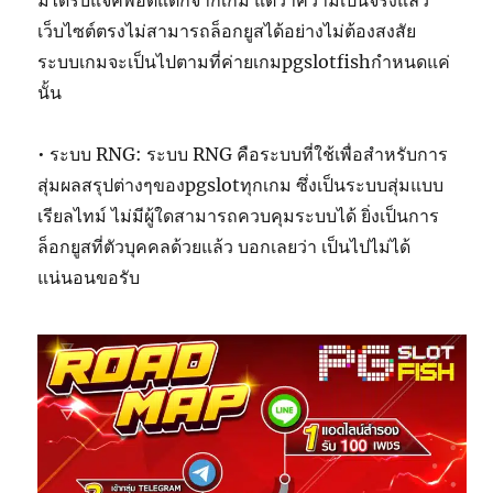
มิได้รับแจ็คพอตแตกจากเกม แต่ว่าความเป็นจริงแล้ว
เว็บไซต์ตรงไม่สามารถล็อกยูสได้อย่างไม่ต้องสงสัย
ระบบเกมจะเป็นไปตามที่ค่ายเกมpgslotfishกำหนดแค่
นั้น
• ระบบ RNG: ระบบ RNG คือระบบที่ใช้เพื่อสำหรับการ
สุ่มผลสรุปต่างๆของpgslotทุกเกม ซึ่งเป็นระบบสุ่มแบบ
เรียลไทม์ ไม่มีผู้ใดสามารถควบคุมระบบได้ ยิ่งเป็นการ
ล็อกยูสที่ตัวบุคคลด้วยแล้ว บอกเลยว่า เป็นไปไม่ได้
แน่นอนขอรับ