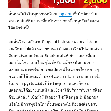
มั่นอกมั่นใจในทุกการพนันกับ
pgslot
เว็บไซต์ตรงไม่
ผ่านเอเย่นต์ที่มาแรงที่สุดในช่วงเวลานี้ สนุกกับเว็บตรง
ได้แล้ววันนี้!
ผมมั่นใจว่าหลังจากที่ pgslotfish ของพวกเราได้ออก
เกมใหม่ๆไปแล้ว หลายท่านจะต้องแวะเวียนไปเล่นแล้วก
ลับมาเล่นเกมเก่ายอดฮิตอย่างแน่แท้ ฮ่า… อย่างที่ผม
บอก ไม่ใช่ว่าเกมใหม่ๆไม่ดีครับ แม้กระนั้นเกมเก่าๆ
หลายเกมบางครั้งก็อาจจะเป็นเซฟโซนของใครหลายๆ
คนด้วยก็ได้ แต่ผมค้ำประกันเลยว่า ไม่ว่าจะเกมเก่าหรือ
ใหม่จาก pgslotfish ก็ยืนยันคุณภาพแล้วก็ความ
ปลอดภัยได้อย่างแน่แท้ และยิ่งมาใช้บริการกับเรา สล็อต
ด้วยแล้วล่ะก็ เชื่อมั่นได้เลยว่า ไม่มีล็อกยูส ไม่มีล็อกผล
หรือไม่มีการทุจริตใดๆทั้งปวงอย่างไม่ต้องสงสัยขอรับ