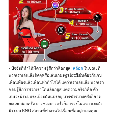
• ปัจจัยที่ทำให้มีความรู้สึกว่าล็อกยูส:
สล็อต
ในขณะที่
พวกเราเล่นเสียติดๆหรือเล่นเกมPgslotfishเดียวกันกับ
เพื่อนพ้องแล้วเพื่อนทำกำไรได้ แต่ว่าเราเล่นเสีย พวกเรา
ชอบรู้สึกว่าพวกเราโดนล็อกยูส แต่ความจริงก็คือ ตัว
เกมจะมีระบบระเบียบผันแปรอยู่ บางช่วงบางครั้งก็อาจ
จะแจกบ่อยครั้ง บางช่วงบางครั้งก็อาจจะไม่แจก และยัง
มีระบบ RNG สถานที่ทำงานไปเรื่อยเพื่อนฝูงของคุณ