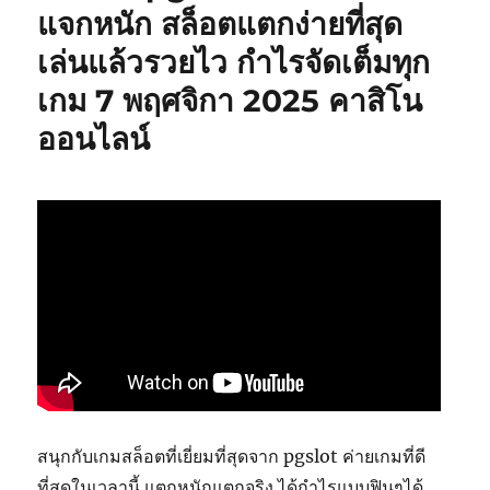
แจกหนัก สล็อตแตกง่ายที่สุด
เล่นแล้วรวยไว กำไรจัดเต็มทุก
เกม 7 พฤศจิกา 2025 คาสิโน
ออนไลน์
สนุกกับเกมสล็อตที่เยี่ยมที่สุดจาก pgslot ค่ายเกมที่ดี
ที่สุดในเวลานี้ แตกหนักแตกจริง ได้กำไรแบบฟินๆได้