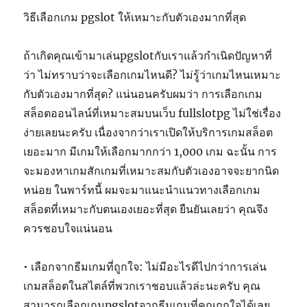
วิธีเลือกเกม pgslot ให้เหมาะกับตัวเองมากที่สุด
ถ้าเกิดคุณเข้ามาเล่นpgslotกับเราแล้วกำเนิดปัญหาที่
ว่า ไม่ทราบว่าจะเลือกเกมไหนดี? ไม่รู้ว่าเกมไหนเหมาะ
กับตัวเองมากที่สุด? แน่นอนครับผมว่า การเลือกเกม
สล็อตออนไลน์ที่เหมาะสมบนเว็บ fullslotpg ไม่ใช่เรื่อง
ง่ายเลยนะครับ เนื่องจากว่าเราเปิดให้บริการเกมสล็อต
เยอะมาก มีเกมให้เลือกมากกว่า 1,000 เกม ฉะนั้น การ
จะมองหาเกมสักเกมที่เหมาะสมกับตัวเองอาจจะยากนิด
หน่อย ในพาร์ทนี้ ผมจะมาแนะนำแนวทางเลือกเกม
สล็อตที่เหมาะกับตนเองเยอะที่สุด ยืนยันเลยว่า คุณจึง
ควรชอบใจแน่นอน
• เลือกจากธีมเกมที่ถูกใจ: ไม่มีอะไรดีไปกว่าการเล่น
เกมสล็อตในสไตล์ที่พวกเราชอบแล้วล่ะนะครับ คุณ
สามารถเลือกเกมpgslotจากธีมเกมที่คุณถูกใจได้เลย