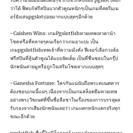
รับความนิยมอันดับต้นๆชั่วกับชั่วกัลป์ของ pgslot เลยก็
ว่าได้ ฟีพบร์ฟรีสปินบวกตัวคูณหนักๆเป็นเกมที่สตรีมเม
อร์ยังเล่นpgslotบ่อยมากแบบสุดๆอีกด้วย
• Caishen Wins: เกมPgslotfishทวยเทพเทวดานำ
โชคหรือที่หลายๆคนเรียกว่าเกมอาแปะ เป็น
เกมpgslotfishเทพเจ้าที่ความมั่งคั่ง ฟีเจอร์เลือกวงล้อ
ฟรีสปินที่ลุ้นตัวคูณได้แบบจัดเต็ม เป็นที่ชื่นชอบในกรุ๊ป
นักพนันสายมูหรือถูกใจเสริมโชคลาภแบบสุดๆ
• Ganesha Fortune: ใครกันแน่นับถือพระคเณศควร
ต้องชอบเกมนี้แน่ๆ เนื่องจากเป็นเกมสล็อตธีมทวยเทพ
อย่างพระวิฆเนศที่ขึ้นชื่อลือชาในเรื่องของการบรรลุผล
รับรองจากเสียงนักพนันเลยว่า เกมแตกหนักแตกจริงทุก
ขณะอีกด้วย