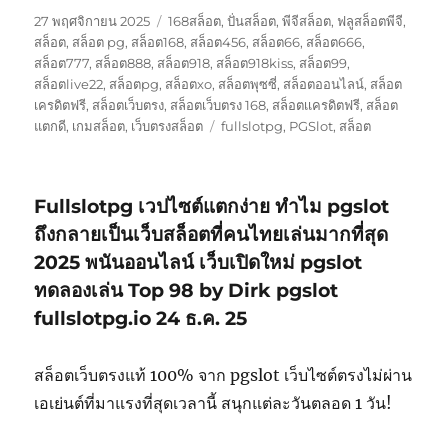
เขียน
หมวด
27 พฤศจิกายน 2025
168สล็อต
,
ปั่นสล็อต
,
พีจีสล็อต
,
ฟลูสล็อตพีจี
,
เมื่อ
หมู่
สล็อต
,
สล็อต pg
,
สล็อต168
,
สล็อต456
,
สล็อต66
,
สล็อต666
,
สล็อต777
,
สล็อต888
,
สล็อต918
,
สล็อต918kiss
,
สล็อต99
,
สล็อตlive22
,
สล็อตpg
,
สล็อตxo
,
สล็อตพุซซี่
,
สล็อตออนไลน์
,
สล็อต
เครดิตฟรี
,
สล็อตเว็บตรง
,
สล็อตเว็บตรง 168
,
สล็อตเเครดิตฟรี
,
สล็อต
ป้าย
แตกดี
,
เกมสล็อต
,
เว็บตรงสล็อต
fullslotpg
,
PGSlot
,
สล็อต
กำกับ
Fullslotpg เวปไซต์แตกง่าย ทำไม pgslot
ถึงกลายเป็นเว็บสล็อตที่คนไทยเล่นมากที่สุด
2025 พนันออนไลน์ เว็บเปิดใหม่ pgslot
ทดลองเล่น Top 98 by Dirk pgslot
fullslotpg.io 24 ธ.ค. 25
สล็อตเว็บตรงแท้ 100% จาก pgslot เว็บไซต์ตรงไม่ผ่าน
เอเย่นต์ที่มาแรงที่สุดเวลานี้ สนุกแต่ละวันตลอด 1 วัน!