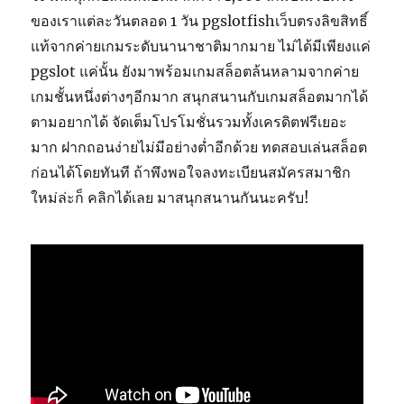
ของเราแต่ละวันตลอด 1 วัน pgslotfishเว็บตรงลิขสิทธิ์
แท้จากค่ายเกมระดับนานาชาติมากมาย ไม่ได้มีเพียงแค่
pgslot แค่นั้น ยังมาพร้อมเกมสล็อตล้นหลามจากค่าย
เกมชั้นหนึ่งต่างๆอีกมาก สนุกสนานกับเกมสล็อตมากได้
ตามอยากได้ จัดเต็มโปรโมชั่นรวมทั้งเครดิตฟรีเยอะ
มาก ฝากถอนง่ายไม่มีอย่างต่ำอีกด้วย ทดสอบเล่นสล็อต
ก่อนได้โดยทันที ถ้าพึงพอใจลงทะเบียนสมัครสมาชิก
ใหม่ล่ะก็ คลิกได้เลย มาสนุกสนานกันนะครับ!