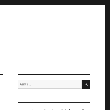
ค้นหา
ค้นหา:
ล