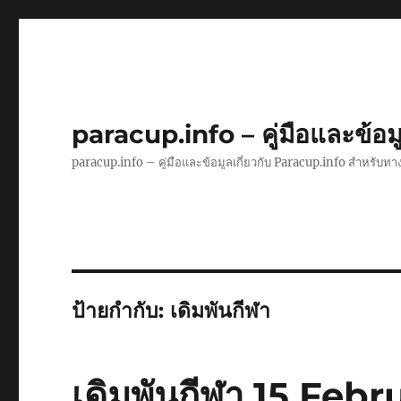
paracup.info – คู่มือและข้อม
paracup.info – คู่มือและข้อมูลเกี่ยวกับ Paracup.info สำหรับทา
ป้ายกำกับ:
เดิมพันกีฬา
เดิมพันกีฬา 15 Febr