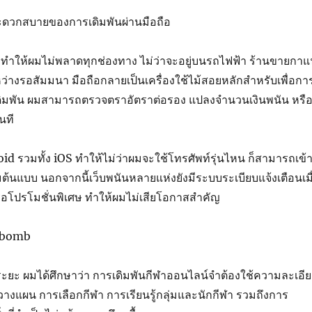
วกสบายของการเดิมพันผ่านมือถือ
อ ทำให้ผมไม่พลาดทุกช่องทาง ไม่ว่าจะอยู่บนรถไฟฟ้า ร้านขายกา
หว่างรอสัมมนา มือถือกลายเป็นเครื่องใช้ไม้สอยหลักสำหรับเพื่อกา
ดิมพัน ผมสามารถตรวจตราอัตราต่อรอง แปลงจำนวนเงินพนัน หรื
นที
d รวมทั้ง iOS ทำให้ไม่ว่าผมจะใช้โทรศัพท์รุ่นไหน ก็สามารถเข้
ต็มต้นแบบ นอกจากนี้เว็บพนันหลายแห่งยังมีระบบระเบียบแจ้งเตือนเมื
ือโปรโมชั่นพิเศษ ทำให้ผมไม่เสียโอกาสสำคัญ
ufabomb
ระยะ ผมได้ศึกษาว่า การเดิมพันกีฬาออนไลน์จำต้องใช้ความละเอี
งแผน การเลือกกีฬา การเรียนรู้กลุ่มและนักกีฬา รวมถึงการ