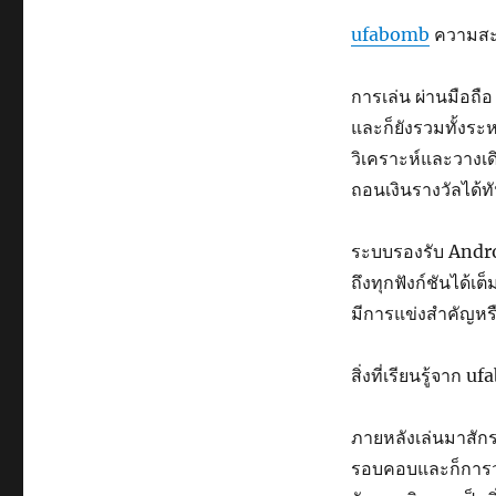
ufabomb
ความสะด
การเล่น ผ่านมือถื
และก็ยังรวมทั้งระ
วิเคราะห์และวางเ
ถอนเงินรางวัลได้ทั
ระบบรองรับ Androi
ถึงทุกฟังก์ชันได้เ
มีการแข่งสำคัญหร
สิ่งที่เรียนรู้จาก 
ภายหลังเล่นมาสัก
รอบคอบและก็การวา