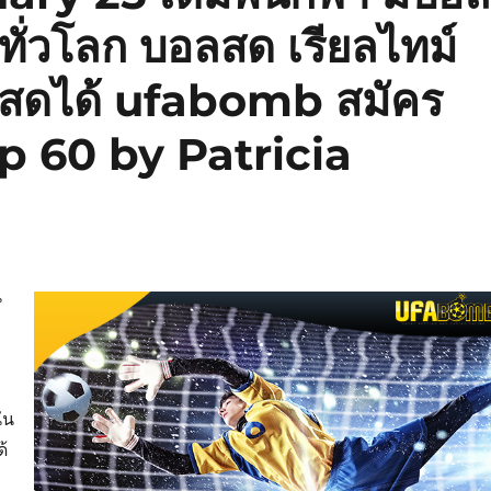
งทั่วโลก บอลสด เรียลไทม์
นสดได้ ufabomb สมัคร
op 60 by Patricia
น
ัน
้