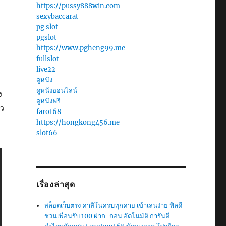
https://pussy888win.com
sexybaccarat
pg slot
pgslot
https://www.pgheng99.me
fullslot
live22
ดูหนัง
ดูหนังออนไลน์
ง
ดูหนังฟรี
ยว
faro168
https://hongkong456.me
slot66
เรื่องล่าสุด
สล็อตเว็บตรง คาสิโนครบทุกค่าย เข้าเล่นง่าย ฟีลดี
ชวนเพื่อนรับ 100 ฝาก-ถอน อัตโนมัติ การันตี