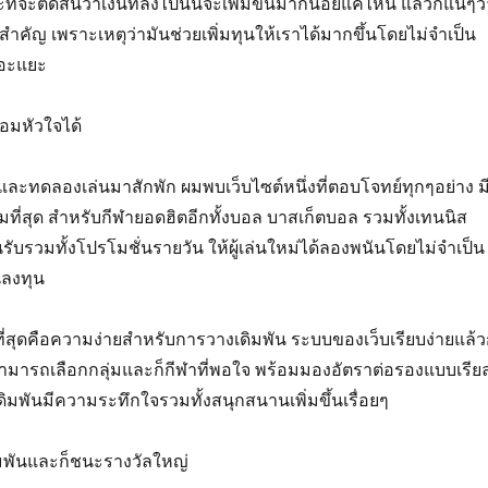
ี่จะตัดสินว่าเงินที่ลงไปนั้นจะเพิ่มขึ้นมากน้อยแค่ไหน แล้วก็แน่ๆว
่งสำคัญ เพราะเหตุว่ามันช่วยเพิ่มทุนให้เราได้มากขึ้นโดยไม่จำเป็น
ยอะแยะ
้อมหัวใจได้
ะทดลองเล่นมาสักพัก ผมพบเว็บไซต์หนึ่งที่ตอบโจทย์ทุกๆอย่าง ม
ี่ยมที่สุด สำหรับกีฬายอดฮิตอีกทั้งบอล บาสเก็ตบอล รวมทั้งเทนนิส
รับรวมทั้งโปรโมชั่นรายวัน ให้ผู้เล่นใหม่ได้ลองพนันโดยไม่จำเป็น
ินลงทุน
ที่สุดคือความง่ายสำหรับการวางเดิมพัน ระบบของเว็บเรียบง่ายแล้ว
มารถเลือกกลุ่มและก็กีฬาที่พอใจ พร้อมมองอัตราต่อรองแบบเรีย
ดิมพันมีความระทึกใจรวมทั้งสนุกสนานเพิ่มขึ้นเรื่อยๆ
ิมพันและก็ชนะรางวัลใหญ่