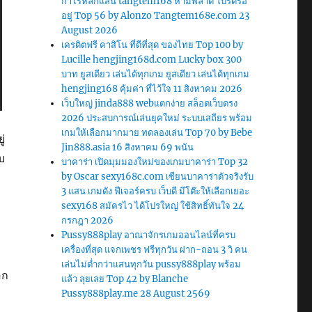
กำไรหลักแสน tangtem168 ห้ามพลาด โปรดีรอ
อยู่ Top 56 by Alonzo Tangtem168e.com 23
August 2026
เครดิตฟรี คาสิโน ที่ดีที่สุด ของไทย Top 100 by
Lucille hengjing168d.com Lucky box 300
บาท ยูสเดียว เล่นได้ทุกเกม ยูสเดียว เล่นได้ทุกเกม
hengjing168 คุ้มค่า ที่ไว้ใจ 11 สิงหาคม 2026
เว็บใหญ่ jinda888 webแตกง่าย สล็อตเว็บตรง
2026 ประสบการณ์เล่นยุคใหม่ ระบบเสถียร พร้อม
เกมให้เลือกมากมาย ทดลองเล่น Top 70 by Bebe
่
Jin888.asia 16 สิงหาคม 69 พนัน
บ
บาคาร่า เปิดมุมมองใหม่ของเกมบาคาร่า Top 32
by Oscar sexy168c.com เซียนบาคาร่าตัวจริงรับ
3 แสน เกมดัง ฟีเจอร์ครบ เว็บดี มีโต๊ะให้เลือกเยอะ
sexy168 สมัครไว ได้โปรใหญ่ ใช้สิทธิ์ทันใจ 24
กรกฎา 2026
Pussy888play อาณาจักรเกมออนไลน์ที่ครบ
เครื่องที่สุด แจกเพชร ฟรีทุกวัน ฝาก-ถอน 3 วิ คน
เล่นไม่ต่ำกว่าแสนทุกวัน pussy888play พร้อม
อก
แล้ว ลุยเลย Top 42 by Blanche
Pussy888play.me 28 August 2569