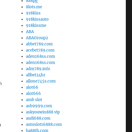
888pg
8lots.me
918Kiss
918kissauto
918kissme
ABA
ABAGroup2
abbet789.com
acebet789.com
aden168ss.com
aden168ss.com
adm789.info
allbet24hr
allone745s.com
า
alot66
alot666
amb slot
asb9999.com
askyouwin888 vip
audi688.com
ก
autoslot16888.com
ba88th.com