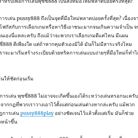
รับเพื่อการเล่นพุซซี่888 เป็นสิ่งที่มือใหม่พลาดบ่อยครั้งที่สุด?
รเล่น pussy888 ถึงเป็นจุดที่มือใหม่พลาดบ่อยครั้งที่สุด? เนื่องจ
โฟกัสกับการเลือกเกมหรือหาวิธีเอาชนะมากจนเกินความจำเป็น จ
เองนี่แหละครับ ถึงแม้ว่าจะพวกเราเลือกเกมดีแค่ไหน มีแผน
ี่888 ดีเพียงใด แต่ถ้าหากคุมตัวเองมิได้ มันก็ไม่มีสาระจริงไหม
เราจะมาเริ่มสร้างระเบียบด้วยทริคการเล่นแบบง่ายๆที่มือใหม่ก็ทำได
นให้ชัดก่อนเริ่ม
่อการเล่น พุซซี่888 ไม่อาจจะเกิดขึ้นเองได้ระหว่างเล่นหรอกนะครับ
จากกฎที่พวกเราวางเอาไว้ตั้งแต่ก่อนเล่นต่างหากล่ะครับ แม้พวก
ฎการเล่น
pussy888play
อย่างชัดเจนไว้แล้วตั้งแต่เริ่ม มันก็ช่วย
หน้าขึ้น