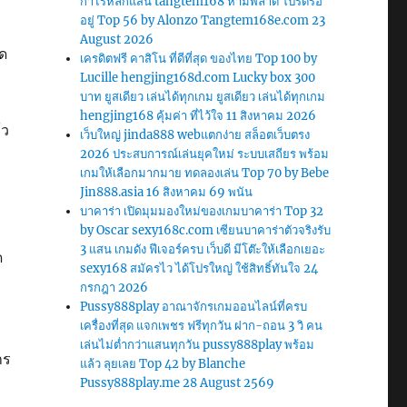
า
กำไรหลักแสน tangtem168 ห้ามพลาด โปรดีรอ
อยู่ Top 56 by Alonzo Tangtem168e.com 23
August 2026
ุด
เครดิตฟรี คาสิโน ที่ดีที่สุด ของไทย Top 100 by
Lucille hengjing168d.com Lucky box 300
บาท ยูสเดียว เล่นได้ทุกเกม ยูสเดียว เล่นได้ทุกเกม
hengjing168 คุ้มค่า ที่ไว้ใจ 11 สิงหาคม 2026
้ว
เว็บใหญ่ jinda888 webแตกง่าย สล็อตเว็บตรง
2026 ประสบการณ์เล่นยุคใหม่ ระบบเสถียร พร้อม
เกมให้เลือกมากมาย ทดลองเล่น Top 70 by Bebe
Jin888.asia 16 สิงหาคม 69 พนัน
บาคาร่า เปิดมุมมองใหม่ของเกมบาคาร่า Top 32
by Oscar sexy168c.com เซียนบาคาร่าตัวจริงรับ
3 แสน เกมดัง ฟีเจอร์ครบ เว็บดี มีโต๊ะให้เลือกเยอะ
ด
sexy168 สมัครไว ได้โปรใหญ่ ใช้สิทธิ์ทันใจ 24
กรกฎา 2026
Pussy888play อาณาจักรเกมออนไลน์ที่ครบ
เครื่องที่สุด แจกเพชร ฟรีทุกวัน ฝาก-ถอน 3 วิ คน
เล่นไม่ต่ำกว่าแสนทุกวัน pussy888play พร้อม
าร
แล้ว ลุยเลย Top 42 by Blanche
Pussy888play.me 28 August 2569