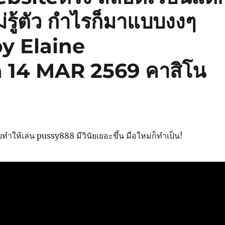
่รู้ตัว กำไรก็มาแบบงงๆ
by Elaine
 14 MAR 2569 คาสิโน
วยทำให้เล่น pussy888 มีวินัยเยอะขึ้น มือใหม่ก็ทำเป็น!