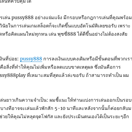
ล่นที่ควบคุมได้
ารเล่น pussy888 อย่างแจ่มแจ้ง มีกรอบหรือกฎการเล่นที่คุณพร้อม
วินัยในการเล่นเกมสล็อตก็จะเกิดขึ้นแบบอัตโนมัติเลยขอรับ เพราะ
ิดหรือคิดแผนใหม่ทุกหน เล่น พุซซี่888 ได้ดีขึ้นอย่างไม่ต้องสงสัย
ินที่บ่อย:
pussy888
การลงเงินแบบคงเดิมหรือมีขั้นตอนที่พวกเร
ะคือสิ่งที่ทำให้คุณไม่เพิ่มหรือลดแบบขาดเหตุผล ซึ่งมันคือการ
sy888play ที่เหมาะสมที่สุดแล้วล่ะขอรับ ถ้าสามารถทำเป็น ผม
่เล่นยาวเกินความจำเป็น: ผมชี้แนะให้ท่านแบ่งการเล่นออกเป็นรอบ
น บางทีอาจจะเล่นแล้วพักสัก 5-10 นาทีและหลังจากนั้นก็ค่อยกลับม
จะช่วยให้คุณไม่หลุดจุดโฟกัส และยังประเมินตนเองได้เป็นระยะๆอีก