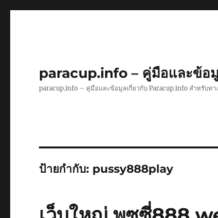
paracup.info – คู่มือและข้อม
paracup.info – คู่มือและข้อมูลเกี่ยวกับ Paracup.info สำหรับทา
ป้ายกำกับ:
pussy888play
เว็บใหญ่ พุซซี่888 w