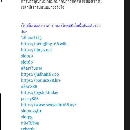
การบรรลุเป้าหมายมักมากับการตัดสินใจของเราใน
เวลาที่เรารับมันอย่างจริงใจ
เว็บสล็อตและบาคาร่าของโครตดีเว็บนี้เล่นแล้วรวย
จัดๆ
โจ๊กเกอร์123
https://hengjing168.wiki
https://jin55.net
slot99
slot66
สล็อตเว็บตรง
https://judhai168.co
https://bonus888.life
สล็อต888
https://pgslot.today
pussy888
https://www.sexyauto168.xyz
slotxo24hr
slotpg
หนังโป๊ไทย
1xbetth