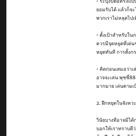
• ระบุงบต่อครั้งแบ
ยอมรับได้ แล้วก็จะ
พวกเราไม่หลุดไปเพิ
• ตั้งเป้าสำหรับใน
ควรมีจุดหยุดที่เด่น
หยุดทันที การตั้ง
• คิดก่อนเสมอว่าเ
อาจจะเล่น พุซซี่88
มากมาย เล่นตามเป
2. ฝึกหยุดในจังหวะ
วินัยบางทีอาจมิได
บอกให้เราทราบดีว่