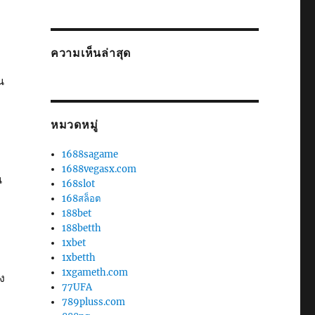
ความเห็นล่าสุด
น
หมวดหมู่
1688sagame
1688vegasx.com
น
168slot
168สล็อต
188bet
188betth
1xbet
1xbetth
1xgameth.com
อง
77UFA
789pluss.com