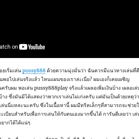
อยเริ่มเล่น
pussy888
ด้วยความมุ่งมั่นว่า ฉันควรมีแนวทางเล่นที่ด
ะนั้นพอไปเล่นจริงแล้ว ไหนแผนของเราล่ะเนี่ย? ผมเองก็เคยเผชิญ
ันครับผม พอเล่น pussy888play จริงแล้วเผลอเพิ่มเงินบ้าง เผลอเล่
บ้าง ซึ่งมันมิได้แสดงว่าพวกเราเล่นไม่เก่งครับ แต่มันเป็นด้วยเหตุว่
่นนี่แหละนะครับ ซึ่งในเนื้อหานี้ ผมมีทริคเล็กๆที่สามารถจะช่วยใ
เบียบสำหรับเพื่อการเล่นให้กับตนเองมากขึ้นได้ การันตีเลยว่า เล่
ยากได้ได้แน่ๆ