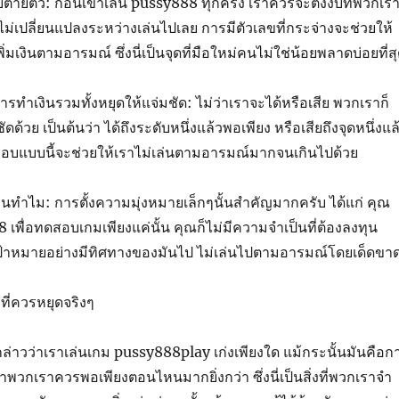
บตายตัว: ก่อนเข้าเล่น pussy888 ทุกครั้ง เราควรจะตั้งงบที่พวกเร
ไม่เปลี่ยนแปลงระหว่างเล่นไปเลย การมีตัวเลขที่กระจ่างจะช่วยให้
่มเงินตามอารมณ์ ซึ่งนี่เป็นจุดที่มือใหม่คนไม่ใช่น้อยพลาดบ่อยที่ส
การทำเงินรวมทั้งหยุดให้แจ่มชัด: ไม่ว่าเราจะได้หรือเสีย พวกเราก็
ชัดด้วย เป็นต้นว่า ได้ถึงระดับหนึ่งแล้วพอเพียง หรือเสียถึงจุดหนึ่งแล
กรอบแบบนี้จะช่วยให้เราไม่เล่นตามอารมณ์มากจนเกินไปด้วย
ล่นทำไม: การตั้งความมุ่งหมายเล็กๆนั้นสำคัญมากครับ ได้แก่ คุณ
8 เพื่อทดสอบเกมเพียงแค่นั้น คุณก็ไม่มีความจำเป็นที่ต้องลงทุน
้าหมายอย่างมีทิศทางของมันไป ไม่เล่นไปตามอารมณ์โดยเด็ดขา
ที่ควรหยุดจริงๆ
้กล่าวว่าเราเล่นเกม pussy888play เก่งเพียงใด แม้กระนั้นมันคือก
าพวกเราควรพอเพียงตอนไหนมากยิ่งกว่า ซึ่งนี่เป็นสิ่งที่พวกเราจำ