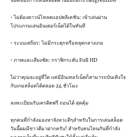
ข้อดีของการเล่นสล็อตผ่านมือถือกับ tangtem168
• ไม่ต้องดาวน์โหลดแอปพลิเคชัน: เข้าเล่นผ่าน
โปรแกรมเล่นอินเตอร์เน็ตได้ในทันที
• ระบบเสถียร: ไม่มีกระตุกหรือหลุดกลางเกม
• ภาพและเสียงชัด: กราฟิกระดับ Full HD
ไม่ว่าคุณจะอยู่ที่ใด แค่มีอินเทอร์เน็ตก็สามารถบันเทิงใจ
กับเกมสล็อตได้ตลอด 24 ชั่วโมง
ลงทะเบียนรับเครดิตฟรี ถอนได้ สุดคุ้ม
ทุกคนที่กำลังมองหาจังหวะดีๆสำหรับในการเล่นสล็อต
วันนี้ผมมีข่าวดีมาฝากครับ! สำหรับคนไหนกันที่กำลัง