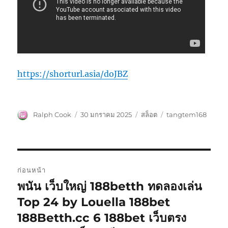
https://shorturl.asia/doJBZ
ผู้
เขียน
หมวด
ป้าย
Ralph Cook
30 มกราคม 2025
สล็อต
tangtem168
เขียน
เมื่อ
หมู่
กำกับ
แนะแนว
ก่อนหน้า
เรื่อง
พนัน เว็บใหญ่ 188betth ทดลองเล่น
เรื่อง
ก่อน
Top 24 by Louella 188bet
หน้า:
188Betth.cc 6 188bet เว็บตรง