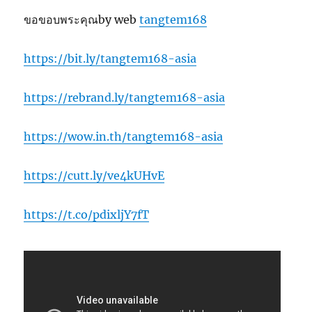
ขอขอบพระคุณby web
tangtem168
https://bit.ly/tangtem168-asia
https://rebrand.ly/tangtem168-asia
https://wow.in.th/tangtem168-asia
https://cutt.ly/ve4kUHvE
https://t.co/pdixljY7fT