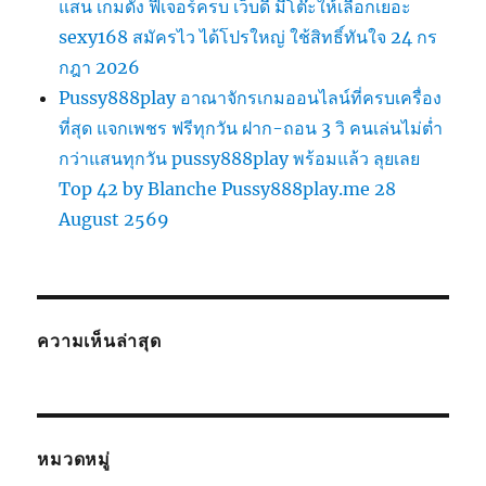
แสน เกมดัง ฟีเจอร์ครบ เว็บดี มีโต๊ะให้เลือกเยอะ
sexy168 สมัครไว ได้โปรใหญ่ ใช้สิทธิ์ทันใจ 24 กร
กฎา 2026
Pussy888play อาณาจักรเกมออนไลน์ที่ครบเครื่อง
ที่สุด แจกเพชร ฟรีทุกวัน ฝาก-ถอน 3 วิ คนเล่นไม่ต่ำ
กว่าแสนทุกวัน pussy888play พร้อมแล้ว ลุยเลย
Top 42 by Blanche Pussy888play.me 28
August 2569
ความเห็นล่าสุด
หมวดหมู่