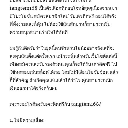
มองหาเว็บที่มอบสิทธิพิเศษให้ตั้งแต่เริ่มต้น
tangtem168 เป็นตัวเลือกที่ตอบโจทย์สุดๆเนื่องจากเขา
มีโปรโมชั่น สมัครสมาชิกใหม่ รับเครดิตฟรี ถอนได้จริง
ที่ทั้งง่ายและก็คุ้ม ไม่ต้องใช้เงินสักบาทก็สามารถเริ่ม
ความสนุกสนานร่าเริงได้ทันที
ผมรู้กันดีครับว่าในยุคนี้คนจำนวนไม่น้อยอาจลังเลที่จะ
ลงทุนเงินตั้งแต่ครั้งแรก แม้กระนั้นสำหรับเว็บไซต์แห่งนี้
เพียงสมัครและรับรองตัวตน คุณก็จะได้รับ เครดิตฟรี ไป
ใช้ทดสอบเล่นสล็อตได้เลย โดยไม่มีเงื่อนไขซับซ้อน แล้ว
ก็ที่สำคัญ ถ้าเกิดคุณเล่นแล้วได้กำไร คุณสามารถเบิก
เงินออกมาได้จริงครับผม
เพราะอะไรต้องรับเครดิตฟรีกับ tangtem168?
1. ไม่มีความเสี่ยง: