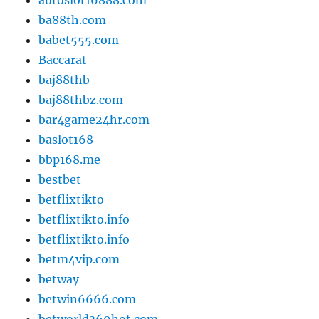
autoslot16888.com
ba88th.com
babet555.com
Baccarat
baj88thb
baj88thbz.com
bar4game24hr.com
baslot168
bbp168.me
bestbet
betflixtikto
betflixtikto.info
betflixtikto.info
betm4vip.com
betway
betwin6666.com