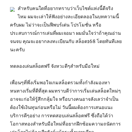
สำหรับคนใดที่อยากทราบว่าเว็บไซต์แห่งนี้ดีจริง
ไหม ผมจะเล่าให้ฟังอย่างละเอียดลออในบทความนี้
ครับผม ไม่ว่าจะเป็นฟีพบร์เด่น โปรโมชั่น หรือ
ประสบการณ์การเล่นที่ผมเจอมา ผมมั่นใจว่าถ้าคุณอ่าน
จนจบ คุณจะอยากลงทะเบียนกับ สล็อต168 โดยทันทีเลย
นะครับ
ทดลองเล่นสล็อตฟรี จังหวะดีๆสำหรับมือใหม่
เพื่อนๆที่พึ่งเริ่มพอใจเกมสล็อตรวมทั้งกำลังมองหา
หนทางเริ่มที่ดีที่สุด ผมทราบดีว่าการเริ่มเล่นสล็อตใหม่ๆ
อาจจะก่อให้รู้สึกกลุ้มใจ หรือบางคนอาจลังเลว่าจำเป็น
ต้องใช้เงินทุนก่อนหรือไม่ วันนี้ผมต้องการเสนอแนะ
บริการดีๆอย่าง การทดสอบเล่นสล็อตฟรี ซึ่งถือได้ว่า
โอกาสทองสำหรับมือใหม่ที่อยากฝึกซ้อมความถนัดการ