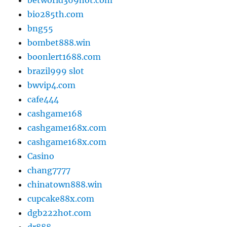
betworld369hot.com
bio285th.com
bng55
bombet888.win
boonlert1688.com
brazil999 slot
bwvip4.com
cafe444
cashgame168
cashgame168x.com
cashgame168x.com
Casino
chang7777
chinatown888.win
cupcake88x.com
dgb222hot.com