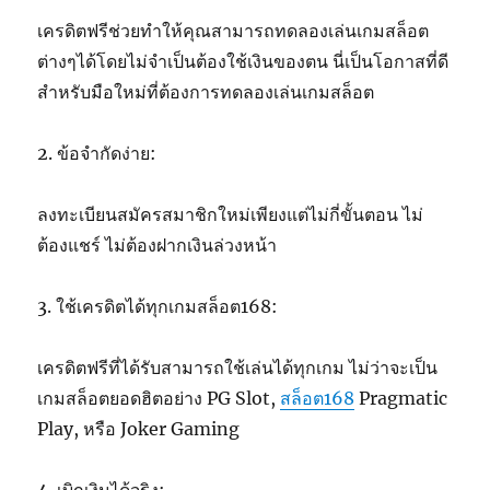
เครดิตฟรีช่วยทำให้คุณสามารถทดลองเล่นเกมสล็อต
ต่างๆได้โดยไม่จำเป็นต้องใช้เงินของตน นี่เป็นโอกาสที่ดี
สำหรับมือใหม่ที่ต้องการทดลองเล่นเกมสล็อต
2. ข้อจำกัดง่าย:
ลงทะเบียนสมัครสมาชิกใหม่เพียงแต่ไม่กี่ขั้นตอน ไม่
ต้องแชร์ ไม่ต้องฝากเงินล่วงหน้า
3. ใช้เครดิตได้ทุกเกมสล็อต168:
เครดิตฟรีที่ได้รับสามารถใช้เล่นได้ทุกเกม ไม่ว่าจะเป็น
เกมสล็อตยอดฮิตอย่าง PG Slot,
สล็อต168
Pragmatic
Play, หรือ Joker Gaming