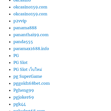
okcasino
okcasino159.com
okcasino159.com
p2vvip
panama888
pananthai99.com
panda555
paramax1688.info
PG
PG Slot
PG Slot เว็บใหม่
pg SuperGame
pggold168bet.com
Pgheng99
pgjoker69
pgk44