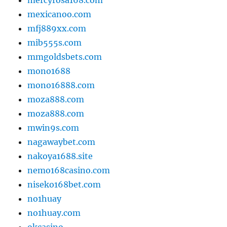
mercyrosa168.com
mexicanoo.com
mfj889xx.com
mib555s.com
mmgoldsbets.com
mono1688
mono16888.com
moza888.com
moza888.com
mwin9s.com
nagawaybet.com
nakoya1688.site
nemo168casino.com
niseko168bet.com
no1huay
no1huay.com