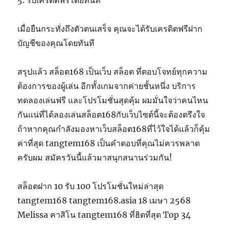
5. รับเครดิตฟรีโดยทันที
เมื่อยืนกระทั่งถึงตัวตนเสร็จ คุณจะได้รับเครดิตฟรีฝาก
บัญชีของคุณโดยทันที
สรุปแล้ว สล็อต168 เป็นเว็บ สล็อต ที่ตอบโจทย์ทุกความ
ต้องการของผู้เล่น อีกทั้งเกมจากค่ายชั้นหนึ่ง บริการ
ทดลองเล่นฟรี และโปรโมชั่นสุดคุ้ม ผมมั่นใจว่าคนไหน
กันแน่ที่ได้ลองเล่นสล็อต168กับเว็บไซต์นี้จะต้องตรึงใจ
ถ้าหากคุณกำลังมองหาเว็บสล็อต168ที่ไว้ใจได้แล้วก็คุ้ม
ค่าที่สุด tangtem168 เป็นคำตอบที่คุณไม่ควรพลาด
ครับผม สมัครวันนี้แล้วมาสนุกสนานร่วมกัน!
สล็อตฝาก 10 รับ 100 โปรโมชั่นใหม่ล่าสุด
tangtem168 tangtem168.asia 18 เมษา 2568
Melissa คาสิโน tangtem168 ที่ฮิตที่สุด Top 34