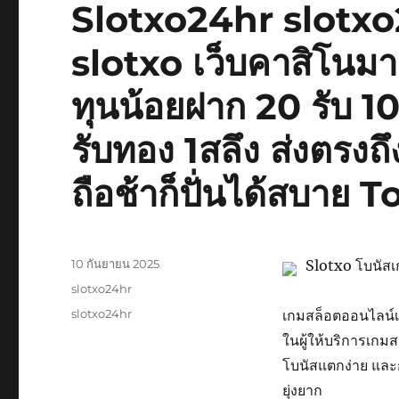
Slotxo24hr slotx
slotxo เว็บคาสิโนมาแ
ทุนน้อยฝาก 20 รับ 10
รับทอง 1สลึง ส่งตรงถ
ถือช้าก็ปั่นได้สบาย 
เขียน
10 กันยายน 2025
Slotxo โบนัสเก
เมื่อ
หมวด
slotxo24hr
หมู่
ป้าย
slotxo24hr
เกมสล็อตออนไลน์เป
กำกับ
ในผู้ให้บริการเกมส
โบนัสแตกง่าย และก็
ยุ่งยาก