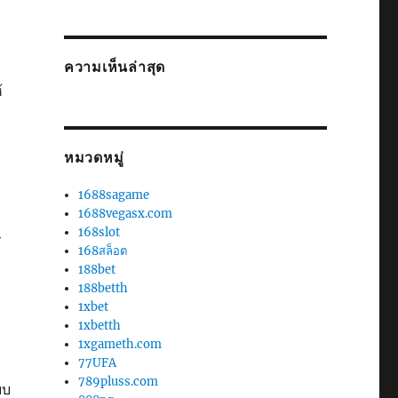
ความเห็นล่าสุด
้
หมวดหมู่
1688sagame
1688vegasx.com
168slot
ร
168สล็อต
188bet
188betth
1xbet
1xbetth
1xgameth.com
77UFA
789pluss.com
บบ