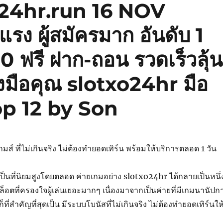
o24hr.run 16 NOV
รง ผู้สมัครมาก อันดับ 1
0 ฟรี ฝาก-ถอน รวดเร็วลุ้น
ึงมือคุณ slotxo24hr มือ
Top 12 by Son
มส์ ที่ไม่เกินจริง ไม่ต้องทำยอดเทิร์น พร้อมให้บริการตลอด 1 วัน
็นที่นิยมสูงโดยตลอด ค่ายเกมอย่าง slotxo24hr ได้กลายเป็นหนึ่
ล็อตที่ครองใจผู้เล่นเยอะมากๆ เนื่องมาจากเป็นค่ายที่มีเกมนานัปก
ที่สำคัญที่สุดเป็น มีระบบโบนัสที่ไม่เกินจริง ไม่ต้องทำยอดเทิร์นให