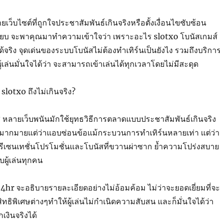
เว็บไซต์ที่ถูกใจประชาสัมพันธ์เกินจริงหรือตั้งเงื่อนไขซับซ้อน
ยเปรียบ จะพาคุณมาทำความเข้าใจว่า เพราะอะไร slotxo โบนัสเกมส์
ได้จริง จุดเด่นของระบบโบนัสไม่ต้องทำเทิร์นเป็นยังไง รวมถึงบริกา
ผู้เล่นมั่นใจได้ว่า จะสามารถเข้าเล่นได้ทุกเวลาโดยไม่มีสะดุด
slotxo ถึงไม่เกินจริง?
 หลายเว็บพนันมักใช้ยุทธวิธีการตลาดแบบประชาสัมพันธ์เกินจริง
งมากมายแต่ว่าแอบซ่อนข้อแม้กระบวนการทำเทิร์นหลายเท่า แต่ว่า
พรีเซนเทชั่นโปรโมชั่นและโบนัสที่ขวานผ่าซาก ย้ำความโปร่งสบาย
บผู้เล่นทุกคน
hr จะอธิบายรายละเอียดอย่างไม่อ้อมค้อม ไม่ว่าจะยอดเยี่ยมที่จะ
ทธิพิเศษต่างๆทำให้ผู้เล่นไม่กำเนิดความสับสน และก็มั่นใจได้ว่า
เงินจริงได้