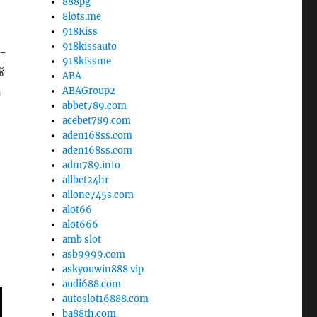
888pg
8lots.me
918Kiss
918kissauto
ก-
918kissme
้
ABA
อ
ABAGroup2
abbet789.com
acebet789.com
aden168ss.com
aden168ss.com
adm789.info
allbet24hr
allone745s.com
alot66
alot666
amb slot
asb9999.com
askyouwin888 vip
audi688.com
autoslot16888.com
ba88th.com