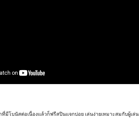
ที่มีโบนัสต่อเนื่องแล้วก็ฟรีสปินแจกบ่อย เล่นง่ายเหมาะสมกับผู้เล่น