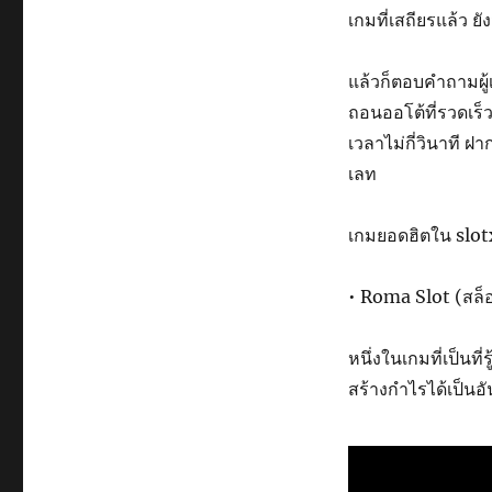
เกมที่เสถียรแล้ว
แล้วก็ตอบคำถามผู
ถอนออโต้ที่รวดเร็
เวลาไม่กี่วินาที 
เลท
เกมยอดฮิตใน slot
• Roma Slot (สล็
หนึ่งในเกมที่เป็นที
สร้างกำไรได้เป็นอ