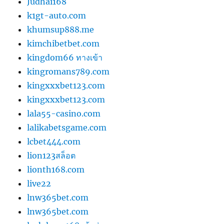
Judhai168
k1gt-auto.com
khumsup888.me
kimchibetbet.com
kingdom66 ทางเข้า
kingromans789.com
kingxxxbet123.com
kingxxxbet123.com
lala55-casino.com
lalikabetsgame.com
lcbet444.com
lion123สล็อต
lionth168.com
live22
lnw365bet.com
lnw365bet.com