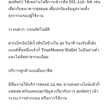
acebet7 ใช้เทคโนโลยีการเข้ารหัส SSL 256-bit เช่น
เดียวกับธนาคารสุดยอด เพื่อปกป้องข้อมูลรวมทั้ง
ธุรกรรมของผู้ใช้งาน
ระบบฝาก-ถอนอัตโนมัติ
ฝากเบิกเงินได้เร็วทันใจข้างใน 30 วินาที รองรับทั้งยัง
แบงค์ชั้นหนึ่งแล้วก็ TrueMoney Wallet ไม่มีอย่างต่ำ
และไม่คิดค่าธรรมเนียม
บริการลูกค้าแบบมืออาชีพ
มีทีมงานให้บริการตลอด 24 ชม. ผ่านหนทางไลน์แล้วก็
แชทสด พร้อมตอบทุกปัญหาเกี่ยวกับการ acebet7 เข้า
ระบบ การฝากถอน หรือการใช้งาน