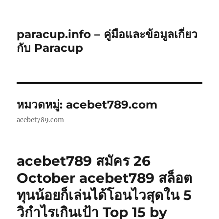
paracup.info – คู่มือและข้อมูลเกี่ยว
กับ Paracup
หมวดหมู่:
acebet789.com
acebet789.com
acebet789 สมัคร 26
October acebet789 สล็อต
ทุนน้อยก็เล่นได้โอนไวสุดใน 5
วิกำไรเกินเป้า Top 15 by