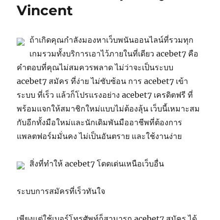
Vincent
ถ้าเกิดคุณกำลังมองหาเว็บพนันออนไลน์ที่รวมทุก
เกมรวมทั้งบริการเอาไว้ภายในที่เดียว acebet7 คือ
คำตอบที่คุณไม่สมควรพลาด ไม่ว่าจะเป็นระบบ
acebet7 สมัคร ที่ง่าย ไม่ซับซ้อน การ acebet7 เข้า
ระบบ ที่เร็ว แล้วก็โปรแรงอย่าง acebet7 เครดิตฟรี ที่
พร้อมแจกให้สมาชิกใหม่แบบไม่ต้องลุ้น เว็บนี้เหมาะสม
กับอีกทั้งมือใหม่และนักเดิมพันมืออาชีพที่ต้องการ
แพลตฟอร์มมั่นคง ไม่เป็นอันตราย และใช้งานง่าย
สิ่งที่ทำให้ acebet7 โดดเด่นเหนือเว็บอื่น
ระบบการสมัครที่เร็วทันใจ
เพียงแต่ใช้เบอร์โทรศัพท์ก็สามารถ acebet7 สมัคร ได้