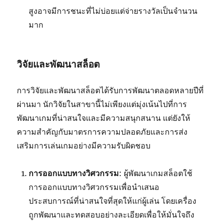
สูงอาจมีการชนะที่ไม่บ่อยแต่จ่ายรางวัลเป็นจำนวน
มาก
วิจัยและพัฒนาสล็อต
การวิจัยและพัฒนาสล็อตได้รับการพัฒนาตลอดหลายปีที่
ผ่านมา นักวิจัยในสาขานี้ไม่เพียงแต่มุ่งเน้นไปที่การ
พัฒนาเกมที่น่าสนใจและมีความสนุกสนาน แต่ยังให้
ความสำคัญกับมาตรการความปลอดภัยและการส่ง
เสริมการเล่นเกมอย่างมีความรับผิดชอบ
การออกแบบทางวิศวกรรม
: ผู้พัฒนาเกมสล็อตใช้
การออกแบบทางวิศวกรรมเพื่อนำเสนอ
ประสบการณ์ที่น่าสนใจที่สุดให้แก่ผู้เล่น โดยเครื่อง
ถูกพัฒนาและทดสอบอย่างละเอียดเพื่อให้มั่นใจถึง