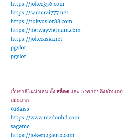
https://joker356.com
https://samurai777.net
https://tokyoslot88.com
https://betwayvietnam.com
https://jokerasia.net
pgslot
pgslot
เว็บคาสิโนน่าเล่น ทั้ง
สล็อต
และ
บาคาร่า
ตึงจริงแตก
บ่อยมาก
918kiss
https://www.madoohd.com
sagame
https://joker123auto.com