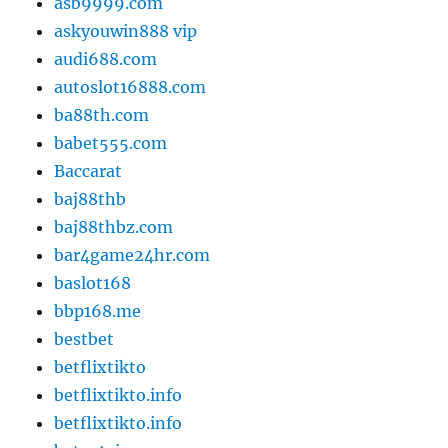
asb9999.com
askyouwin888 vip
audi688.com
autoslot16888.com
ba88th.com
babet555.com
Baccarat
baj88thb
baj88thbz.com
bar4game24hr.com
baslot168
bbp168.me
bestbet
betflixtikto
betflixtikto.info
betflixtikto.info