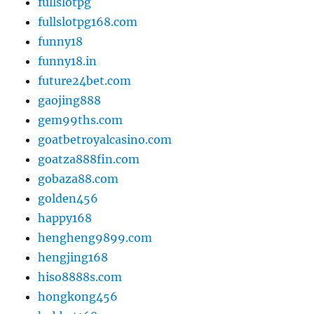
fullslotpg
fullslotpg168.com
funny18
funny18.in
future24bet.com
gaojing888
gem99ths.com
goatbetroyalcasino.com
goatza888fin.com
gobaza88.com
golden456
happy168
hengheng9899.com
hengjing168
hiso8888s.com
hongkong456