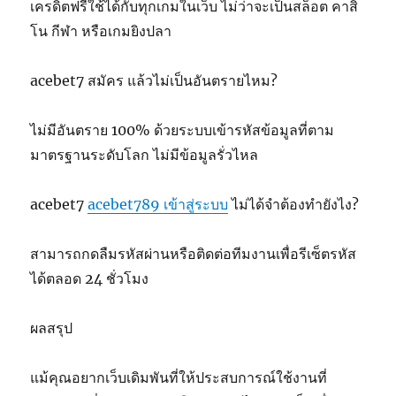
เครดิตฟรีใช้ได้กับทุกเกมในเว็บ ไม่ว่าจะเป็นสล็อต คาสิ
โน กีฬา หรือเกมยิงปลา
acebet7 สมัคร แล้วไม่เป็นอันตรายไหม?
ไม่มีอันตราย 100% ด้วยระบบเข้ารหัสข้อมูลที่ตาม
มาตรฐานระดับโลก ไม่มีข้อมูลรั่วไหล
acebet7
acebet789 เข้าสู่ระบบ
ไม่ได้จำต้องทำยังไง?
สามารถกดลืมรหัสผ่านหรือติดต่อทีมงานเพื่อรีเซ็ตรหัส
ได้ตลอด 24 ชั่วโมง
ผลสรุป
แม้คุณอยากเว็บเดิมพันที่ให้ประสบการณ์ใช้งานที่