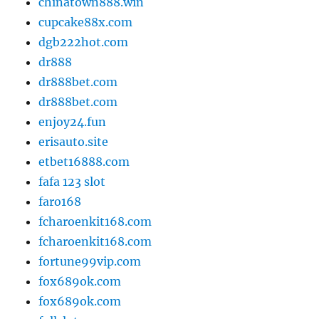
chinatown888.win
cupcake88x.com
dgb222hot.com
dr888
dr888bet.com
dr888bet.com
enjoy24.fun
erisauto.site
etbet16888.com
fafa 123 slot
faro168
fcharoenkit168.com
fcharoenkit168.com
fortune99vip.com
fox689ok.com
fox689ok.com