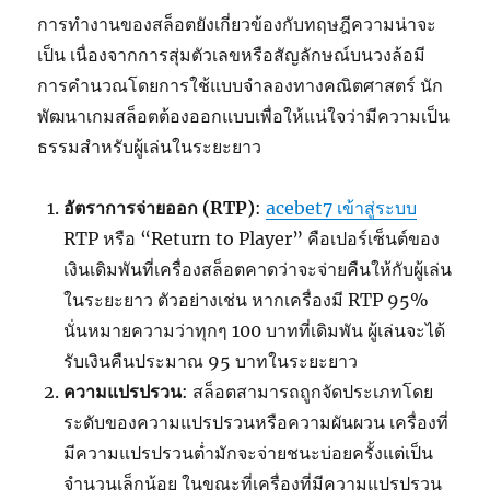
การทำงานของสล็อตยังเกี่ยวข้องกับทฤษฎีความน่าจะ
เป็น เนื่องจากการสุ่มตัวเลขหรือสัญลักษณ์บนวงล้อมี
การคำนวณโดยการใช้แบบจำลองทางคณิตศาสตร์ นัก
พัฒนาเกมสล็อตต้องออกแบบเพื่อให้แน่ใจว่ามีความเป็น
ธรรมสำหรับผู้เล่นในระยะยาว
อัตราการจ่ายออก (RTP)
:
acebet7 เข้าสู่ระบบ
RTP หรือ “Return to Player” คือเปอร์เซ็นต์ของ
เงินเดิมพันที่เครื่องสล็อตคาดว่าจะจ่ายคืนให้กับผู้เล่น
ในระยะยาว ตัวอย่างเช่น หากเครื่องมี RTP 95%
นั่นหมายความว่าทุกๆ 100 บาทที่เดิมพัน ผู้เล่นจะได้
รับเงินคืนประมาณ 95 บาทในระยะยาว
ความแปรปรวน
: สล็อตสามารถถูกจัดประเภทโดย
ระดับของความแปรปรวนหรือความผันผวน เครื่องที่
มีความแปรปรวนต่ำมักจะจ่ายชนะบ่อยครั้งแต่เป็น
จำนวนเล็กน้อย ในขณะที่เครื่องที่มีความแปรปรวน