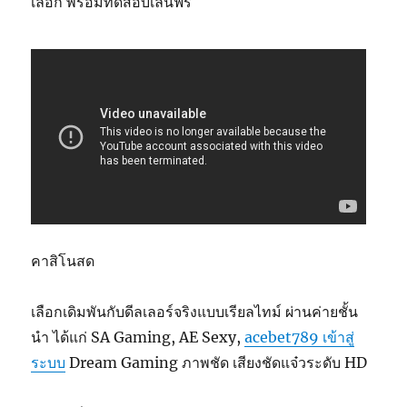
เลือก พร้อมทดสอบเล่นฟรี
คาสิโนสด
เลือกเดิมพันกับดีลเลอร์จริงแบบเรียลไทม์ ผ่านค่ายชั้น
นำ ได้แก่ SA Gaming, AE Sexy,
acebet789 เข้าสู่
ระบบ
Dream Gaming ภาพชัด เสียงชัดแจ๋วระดับ HD