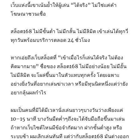
เว็บแห่งนี้เขาเน้นย้ำให้ผู้เล่น “ได้จริง” ไม่ใช่แค่คำ
โฆษณาชวนเชื่อ
สล็อต168 ไม่มีขั้นต่ำ ไม่มีกลั้น ไม่มีลิมิต เข้าเล่นได้ทุกวี่
ทุกวันพร้อมบรริการตลอด 24 ชั่วโมง
หากเอ่ยถึงเว็บสล็อตที่ “เข้าเมื่อไรก็เล่นได้จริง ไม่ต้อง
คิดมากมาย” ชื่อของ สล็อต168 ไม่มีอย่างน้อย ไม่มีอั้น
ไม่มีลิมิต จะโผล่ขึ้นมาในหัวแทบทุกครั้ง โดยเฉพาะ
อย่างยิ่งวันที่อยากเล่นฆ่าเวลา หรือมีทุนนิดหนึ่งแต่ว่ายัง
อยากลุ้นผลกำไร
ผมเป็นคนที่มิได้มีเวลานั่งเล่นยาวๆบางวันว่างเพียงแค่
10–15 นาที บางวันมืดค่ำๆถึงจะได้จับมือถือขึ้นมาเล่น
ถ้าหากเว็บไซต์ไหนมีข้อจำกัดมาก ฝากขั้นต่ำสูง หรือ
ระบบช้า ผมเลิกเล่นทันที แต่ว่ากับสล็อต168 มันต่างออก