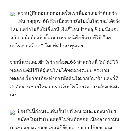
ความรู้สึกตอนกดถอนครั้งแรกนี่บอกเลยว่าลุ้นกว่า
เล่น happy168 อีก เนื่องจากยังไม่มั่นใจว่าจะได้จริง
ไหม แต่ว่าไม่ถึงไม่กี่นาที เงินก็โอนฝากบัญชี ผมนั่งมอง
หน้าจอมือถือแล้วยิ้มเลย เพราะนี่คือทีแรกที่ได้ “ผล
กำไรจากสล็อต” โดยที่มิได้ลงทุนเลย
จากนั้นผมเลยเข้าใจว่า สล็อต168 ล่าสุดวันนี้ ไม่ได้มีไว้
หลอก แต่มีไว้ให้ผู้เล่นใหม่ได้ทดลองระบบ ลองเกม
ทดลองเว็บก่อนที่จะทำการตัดสินใจฝากเงินจริง และก็ที่
สำคัญเป็นช่วยให้พวกเราได้กำไรโดยไม่ต้องเสี่ยงเงินตัว
เอง
ปัจจุบันนี้ก่อนจะเล่นเว็บไซต์ไหน ผมจะมองหาโปร
สมัครใหม่รับโบนัสฟรีในทันทีตลอด เนื่องจากว่ามัน
เป็นช่องทางทดลองเล่นฟรีที่คุ้มมากมาย ได้ลอง เกม