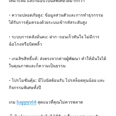
เหมาะสม และก็มอบโบนัสพิเศษได้มากกว่า
• ความปลอดภัยสูง: ข้อมูลส่วนตัวและการทำธุรกรรม
ได้รับการคุ้มครองด้วยระบบเข้ารหัสระดับสูง
• ระบบการคลังมั่นคง: ฝาก-ถอนเร็วทันใจ ไม่มีการ
ฉ้อโกงหรือบิดพลิ้ว
• เกมลิขสิทธิ์แท้: ส่งตรงจากค่ายผู้พัฒนา ทำให้มั่นใจได้
ในคุณภาพและก็ความเป็นธรรม
• โปรโมชั่นคุ้ม: มีโบนัสต้อนรับ โปรสล็อตทุนน้อย และ
กิจกรรมพิเศษทั้งปี
เกม
happy168
สุดแนวที่คุณไม่ควรพลาด