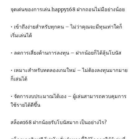
จุดเด่นของการเล่น happy168 ฝากถอนไม่มีอย่างน้อย
• เข้าถึงง่ายสำหรับทุกคน – ไม่ว่าคุณจะมีทุนเท่าใดก็
เริ่มเล่นได้
• ลดการเสี่ยงด้านการลงทุน – ฝากน้อยก็ได้ลุ้นโบนัส
• เหมาะสำหรับทดลองเกมใหม่ – ไม่ต้องลงทุนมากมาย
ก็เล่นได้
• จัดการงบประมาณได้เอง – ผู้เล่นสามารถควบคุมการ
ใช้รายได้ดีขึ้น
สล็อต168 ฝากน้อยรับโบนัสมาก เป็นอย่างไร?