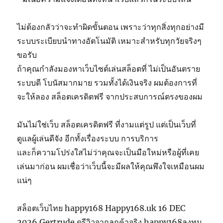
ไม่ต้องกลัวว่าจะทำผิดขั้นตอน เพราะว่าทุกสิ่งทุกอย่างมี
ระบบระเบียบนำทางอัตโนมัติ เหมาะสำหรับทุกวัยจริงๆ
ขอรับ
ถ้าคุณกำลังมองหาเว็บไซต์เล่นสล็อตที่ ไม่เป็นอันตราย
ระบบดี โบนัสมากมาย รวมทั้งได้เงินจริง ผมต้องการที่
จะให้ลอง สล็อตเครดิตฟรี จากประสบการณ์ตรงของผม
มันไม่ใช่เว็บ สล็อตเครดิตฟรี ที่งามแต่รูป แต่เป็นเว็บที่
ดูแลผู้เล่นดีจัง อีกทั้งเรื่องระบบ การบริการ
และก็ความโปร่งใสไม่ว่าคุณจะเป็นมือใหม่หรือผู้ที่เคย
เล่นมาก่อน ผมเชื่อว่าเว็บนี้จะมีผลให้คุณพึงใจเหมือนผม
แน่ๆ
สล็อตเว็บไทย happy168 Happy168.uk 16 DEC
2026 Gertrude ดูรีวิวจากลูกค้าจริง happy168ลงทุน