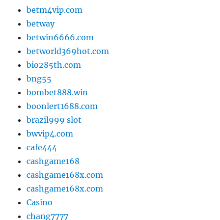
betm4vip.com
betway
betwin6666.com
betworld369hot.com
bio285th.com
bng55
bombet888.win
boonlert1688.com
brazil999 slot
bwvip4.com
cafe444
cashgame168
cashgame168x.com
cashgame168x.com
Casino
chang7777