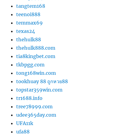
tangtem168
teenoi888
temmax69
texas24
thehulk88
thehulk888.com
tia8kingbet.com
tkbpgg.com
tong168win.com
tookhuay 88 ถูกหวย88
topstar359win.com
tr1688.info
tree78999.com
udee365day.com
UFA11k
ufa88