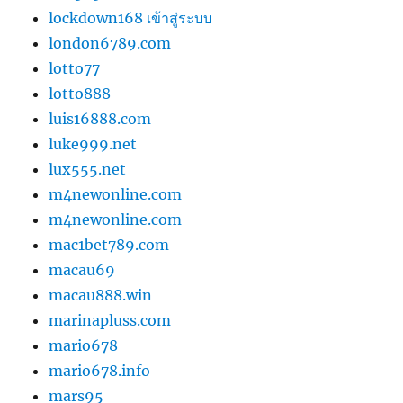
lockdown168 เข้าสู่ระบบ
london6789.com
lotto77
lotto888
luis16888.com
luke999.net
lux555.net
m4newonline.com
m4newonline.com
mac1bet789.com
macau69
macau888.win
marinapluss.com
mario678
mario678.info
mars95