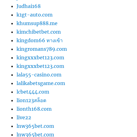
Judhai168
k1gt-auto.com
khumsup888.me
kimchibetbet.com
kingdom66 ทางเข้า
kingromans789.com
kingxxxbet123.com
kingxxxbet123.com
lala55-casino.com
lalikabetsgame.com
lcbet444.com
lion123สล็อต
lionth168.com
live22
lnw365bet.com
lnw365bet.com