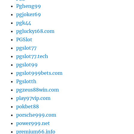
Pgheng99
pgjoker69
pgk44
pglucky168.com
PGSlot
pgslot77
pgslot77.tech
pgslot99
pgslot999bets.com
Pgslotth
pgzeus88win.com
play97vip.com
pokbet88
porsche999.com
power999.net
premium66.info