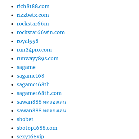
rich8188.com
rizzbetx.com
rockstar66m
rockstar66win.com
royal558
run24pro.com
runway789s.com
sagame
sagame168
sagame168th
sagame168th.com
sawan888 ทดลองเล่น
sawan888 ทดลองเล่น
sbobet
sbotop1688.com
sexy168vip