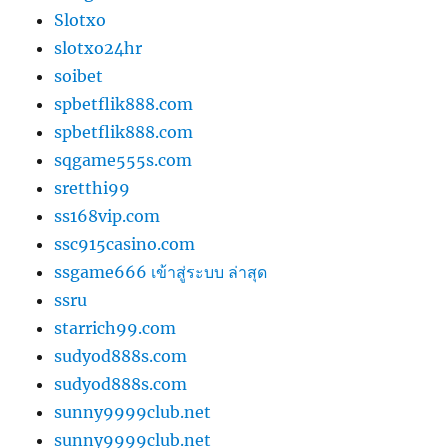
Slotxo
slotxo24hr
soibet
spbetflik888.com
spbetflik888.com
sqgame555s.com
sretthi99
ss168vip.com
ssc915casino.com
ssgame666 เข้าสู่ระบบ ล่าสุด
ssru
starrich99.com
sudyod888s.com
sudyod888s.com
sunny9999club.net
sunny9999club.net