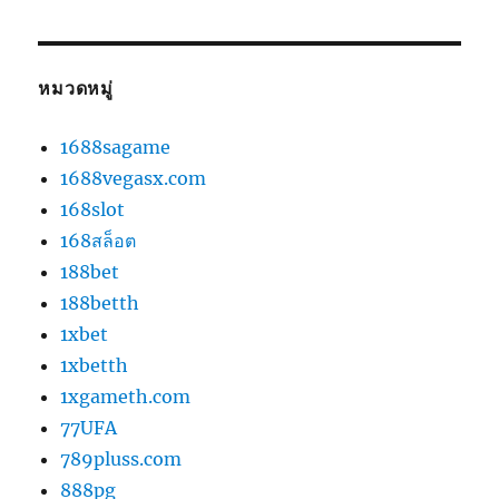
หมวดหมู่
1688sagame
1688vegasx.com
168slot
168สล็อต
188bet
188betth
1xbet
1xbetth
1xgameth.com
77UFA
789pluss.com
888pg