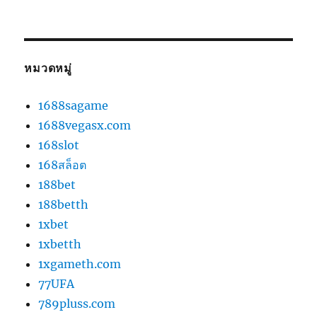
หมวดหมู่
1688sagame
1688vegasx.com
168slot
168สล็อต
188bet
188betth
1xbet
1xbetth
1xgameth.com
77UFA
789pluss.com