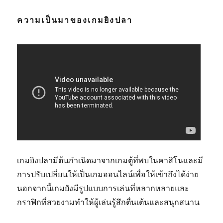
ความเป็นมาของเกมยิงปลา
เกมยิงปลามีต้นกำเนิดมาจากเกมตู้ที่พบในคาสิโนและมี
การปรับเปลี่ยนให้เป็นเกมออนไลน์เพื่อให้เข้าถึงได้ง่าย
นอกจากนี้เกมยังมีรูปแบบการเล่นที่หลากหลายและ
กราฟิกที่สวยงามทำให้ผู้เล่นรู้สึกตื่นเต้นและสนุกสนาน