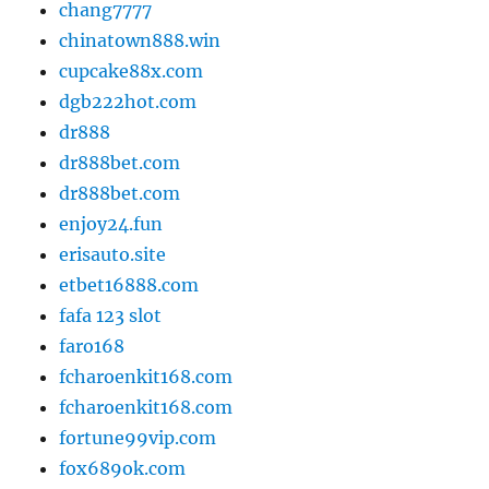
chang7777
chinatown888.win
cupcake88x.com
dgb222hot.com
dr888
dr888bet.com
dr888bet.com
enjoy24.fun
erisauto.site
etbet16888.com
fafa 123 slot
faro168
fcharoenkit168.com
fcharoenkit168.com
fortune99vip.com
fox689ok.com