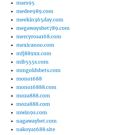
mars95
medee989.com
meekin365day.com
megawaysbet789.com
mercyrosa168.com
mexicanoo.com
mfj889xx.com
mib555s.com
mmgoldsbets.com
mono1688
mono16888.com
moza888.com
moza888.com
mwin9s.com
nagawaybet.com
nakoya1688.site