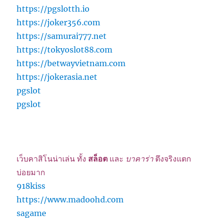
https://pgslotth.io
https://joker356.com
https://samurai777.net
https://tokyoslot88.com
https://betwayvietnam.com
https://jokerasia.net
pgslot
pgslot
เว็บคาสิโนน่าเล่น ทั้ง
สล็อต
และ
บาคาร่า
ตึงจริงแตก
บ่อยมาก
918kiss
https://www.madoohd.com
sagame