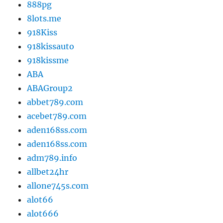
888pg
8lots.me
918Kiss
918kissauto
918kissme
ABA
ABAGroup2
abbet789.com
acebet789.com
aden168ss.com
aden168ss.com
adm789.info
allbet24hr
allone745s.com
alot66
alot666