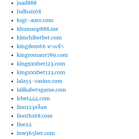
juad888
Judhai168
k1gt-auto.com
khumsup888.me
kimchibetbet.com
kingdom66 ทางเข้า
kingromans789.com
kingxxxbet123.com
kingxxxbet123.com
lala55-casino.com
lalikabetsgame.com
lcbet444.com
lion123สล็อต
lionth168.com
live22
lnw365bet.com