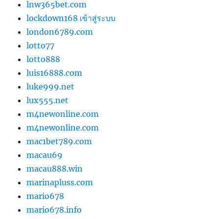
lnw365bet.com
lockdown168 เข้าสู่ระบบ
london6789.com
lotto77
lotto888
luis16888.com
luke999.net
lux555.net
m4newonline.com
m4newonline.com
mac1bet789.com
macau69
macau888.win
marinapluss.com
mario678
mario678.info