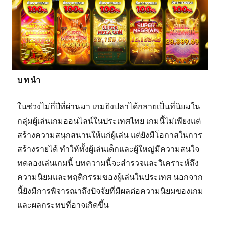
บทนำ
ในช่วงไม่กี่ปีที่ผ่านมา เกมยิงปลาได้กลายเป็นที่นิยมใน
กลุ่มผู้เล่นเกมออนไลน์ในประเทศไทย เกมนี้ไม่เพียงแต่
สร้างความสนุกสนานให้แก่ผู้เล่น แต่ยังมีโอกาสในการ
สร้างรายได้ ทำให้ทั้งผู้เล่นเด็กและผู้ใหญ่มีความสนใจ
ทดลองเล่นเกมนี้ บทความนี้จะสำรวจและวิเคราะห์ถึง
ความนิยมและพฤติกรรมของผู้เล่นในประเทศ นอกจาก
นี้ยังมีการพิจารณาถึงปัจจัยที่มีผลต่อความนิยมของเกม
และผลกระทบที่อาจเกิดขึ้น