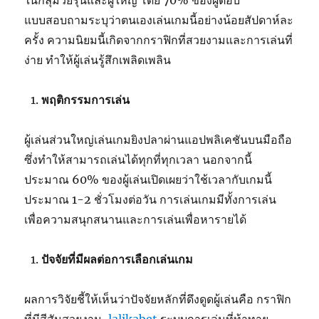
ในกลุ่มวัยรุ่นและผู้ใหญ่ โดย 70% ของผู้ตอบ
แบบสอบถามระบุว่าตนเองเล่นเกมนี้อย่างน้อยสัปดาห์ละ
ครั้ง ความนิยมนี้เกิดจากกราฟิกที่สวยงามและการเล่นที่
ง่าย ทำให้ผู้เล่นรู้สึกเพลิดเพลิน
พฤติกรรมการเล่น
ผู้เล่นส่วนใหญ่เล่นเกมยิงปลาผ่านแอปพลิเคชันบนมือถือ
ซึ่งทำให้สามารถเล่นได้ทุกที่ทุกเวลา นอกจากนี้
ประมาณ 60% ของผู้เล่นเปิดเผยว่าใช้เวลากับเกมนี้
ประมาณ 1-2 ชั่วโมงต่อวัน การเล่นเกมมีทั้งการเล่น
เพื่อความสนุกสนานและการเล่นเพื่อหารายได้
ปัจจัยที่มีผลต่อการเลือกเล่นเกม
ผลการวิจัยชี้ให้เห็นว่าปัจจัยหลักที่ดึงดูดผู้เล่นคือ กราฟิก