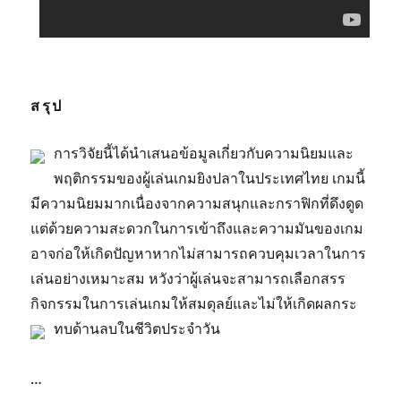
สรุป
การวิจัยนี้ได้นำเสนอข้อมูลเกี่ยวกับความนิยมและ
พฤติกรรมของผู้เล่นเกมยิงปลาในประเทศไทย เกมนี้
มีความนิยมมากเนื่องจากความสนุกและกราฟิกที่ดึงดูด
แต่ด้วยความสะดวกในการเข้าถึงและความมันของเกม
อาจก่อให้เกิดปัญหาหากไม่สามารถควบคุมเวลาในการ
เล่นอย่างเหมาะสม หวังว่าผู้เล่นจะสามารถเลือกสรร
กิจกรรมในการเล่นเกมให้สมดุลย์และไม่ให้เกิดผลกระ
ทบด้านลบในชีวิตประจำวัน
…