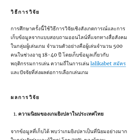
วิธีการวิจัย
การศึกษาครั้งนี้ใช้วิธีการวิจัยเชิงสังเกตการณ์และการ
เก็บข้อมูลจากแบบสอบถามออนไลน์ที่แจกทางสื่อสังคม
ในกลุ่มผู้เล่นเกม จำนวนตัวอย่างคือผู้เล่นจำนวน 500
คนในช่วงอายุ 18-40 ปี โดยเก็บข้อมูลเกี่ยวกับ
พฤติกรรมการเล่น ความถี่ในการเล่น
lalikabet สมัคร
และปัจจัยที่ส่งผลต่อการเลือกเล่นเกม
ผลการวิจัย
ความนิยมของเกมยิงปลาในประเทศไทย
จากข้อมูลที่เก็บได้ พบว่าเกมยิงปลาเป็นที่นิยมอย่างมาก