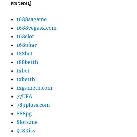
หมวดหมู่
1688sagame
1688vegasx.com
168slot
168สล็อต
188bet
188betth
1xbet
1xbetth
1xgameth.com
77UFA
789pluss.com
888pg
8lots.me
918Kiss