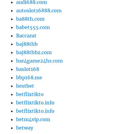
audi688.com
autoslot16888.com
ba88th.com
babet555.com
Baccarat
baj88thb
baj88thbz.com
bar4game24hr.com
baslot168
bbp168.me
bestbet
betflixtikto
betflixtikto.info
betflixtikto.info
betm4vip.com
betway