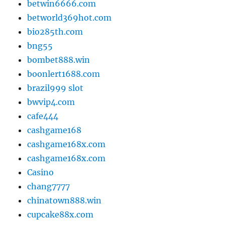
betwin6666.com
betworld369hot.com
bio285th.com
bng55
bombet888.win
boonlert1688.com
brazil999 slot
bwvip4.com
cafe444
cashgame168
cashgame168x.com
cashgame168x.com
Casino
chang7777
chinatown888.win
cupcake88x.com