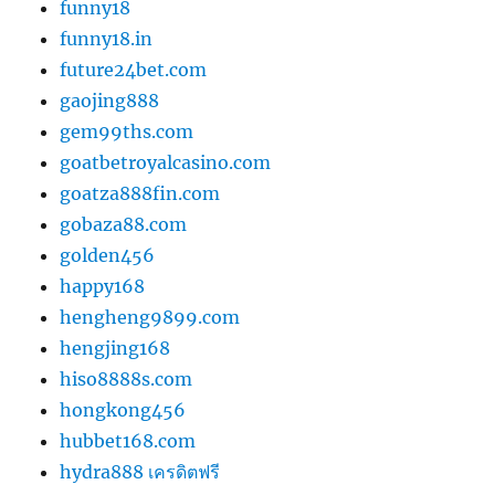
funny18
funny18.in
future24bet.com
gaojing888
gem99ths.com
goatbetroyalcasino.com
goatza888fin.com
gobaza88.com
golden456
happy168
hengheng9899.com
hengjing168
hiso8888s.com
hongkong456
hubbet168.com
hydra888 เครดิตฟรี