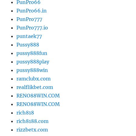
PunPro66
PunPro66.in
PunPro777
PunPro777.io
puntaek77
Pussy888
pussy888fun
pussy888play
pussy888win
ramclubx.com
realflikbet.com
RENO88WIN.COM
RENO88WIN.COM
rich818
rich8188.com
rizzbetx.com