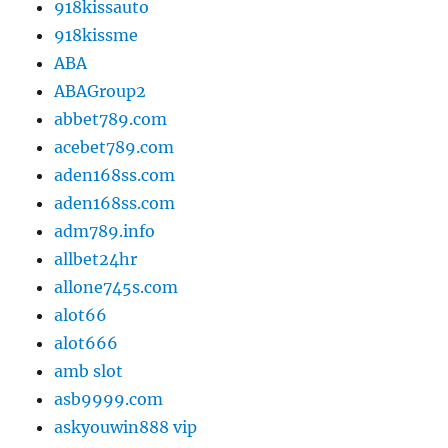
918kissauto
918kissme
ABA
ABAGroup2
abbet789.com
acebet789.com
aden168ss.com
aden168ss.com
adm789.info
allbet24hr
allone745s.com
alot66
alot666
amb slot
asb9999.com
askyouwin888 vip