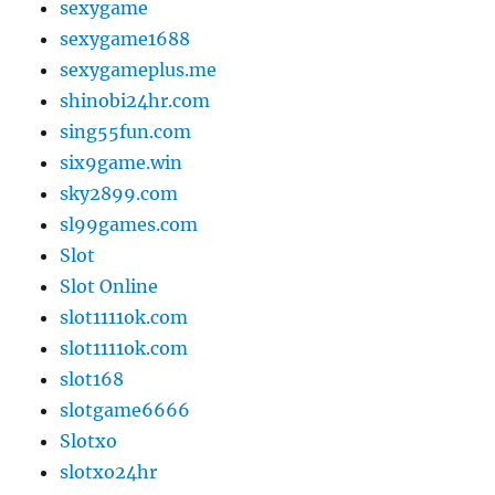
sexygame
sexygame1688
sexygameplus.me
shinobi24hr.com
sing55fun.com
six9game.win
sky2899.com
sl99games.com
Slot
Slot Online
slot1111ok.com
slot1111ok.com
slot168
slotgame6666
Slotxo
slotxo24hr