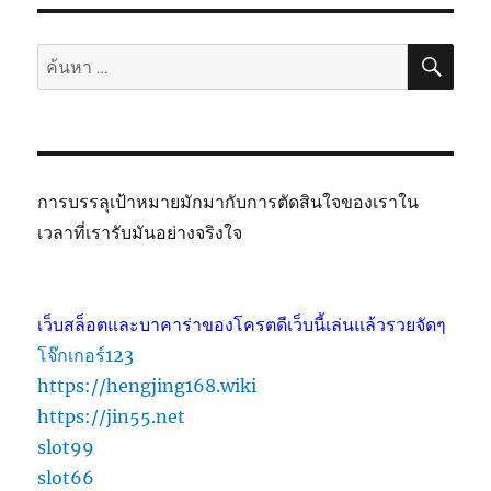
ค้นห
ค้นหา:
การบรรลุเป้าหมายมักมากับการตัดสินใจของเราใน
เวลาที่เรารับมันอย่างจริงใจ
เว็บสล็อตและบาคาร่าของโครตดีเว็บนี้เล่นแล้วรวยจัดๆ
โจ๊กเกอร์123
https://hengjing168.wiki
https://jin55.net
slot99
slot66