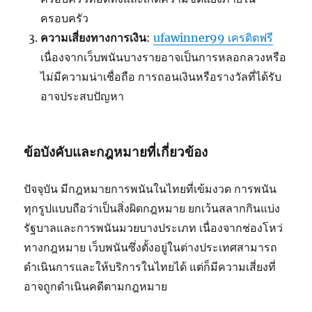
ครอบครัว
ความเสี่ยงทางการเงิน
:
ufawinner99 เครดิตฟรี
เนื่องจากเว็บพนันบางรายอาจเป็นการหลอกลวงหรือ
ไม่มีความน่าเชื่อถือ การถอนเงินหรือรางวัลที่ได้รับ
อาจประสบปัญหา
ข้อบังคับและกฎหมายที่เกี่ยวข้อง
ปัจจุบัน มีกฎหมายการพนันในไทยที่เข้มงวด การพนัน
ทุกรูปแบบถือว่าเป็นสิ่งผิดกฎหมาย ยกเว้นสลากกินแบ่ง
รัฐบาลและการพนันมวยบางประเภท เนื่องจากช่องโหว่
ทางกฎหมาย เว็บพนันซึ่งตั้งอยู่ในต่างประเทศสามารถ
ดำเนินการและให้บริการในไทยได้ แต่ก็มีความเสี่ยงที่
อาจถูกดำเนินคดีตามกฎหมาย