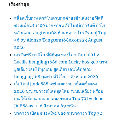
เรื่องล่าสุด
สล็อตเว็บตรง คาสิโนครบทุกค่าย เข้าเล่นง่าย ฟีลดี
ชวนเพื่อนรับ 100 ฝาก-ถอน อัตโนมัติ การันตี กำไร
หลักแสน tangtem168 ห้ามพลาด โปรดีรออยู่ Top
56 by Alonzo Tangtem168e.com 23 August
2026
เครดิตฟรี คาสิโน ที่ดีที่สุด ของไทย Top 100 by
Lucille hengjing168d.com Lucky box 300 บาท
ยูสเดียว เล่นได้ทุกเกม ยูสเดียว เล่นได้ทุกเกม
hengjing168 คุ้มค่า ที่ไว้ใจ 11 สิงหาคม 2026
เว็บใหญ่ jinda888 webแตกง่าย สล็อตเว็บตรง
2026 ประสบการณ์เล่นยุคใหม่ ระบบเสถียร พร้อม
เกมให้เลือกมากมาย ทดลองเล่น Top 70 by Bebe
Jin888.asia 16 สิงหาคม 69 พนัน
บาคาร่า เปิดมุมมองใหม่ของเกมบาคาร่า Top 32