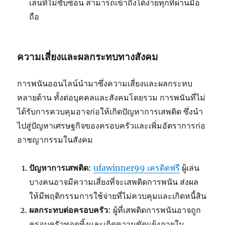
เล่นที่ไม่ซับซ้อน สามารถเข้าถึงได้ง่ายทุกที่ผ่านมือ
ถือ
ความเสี่ยงและผลกระทบทางสังคม
การพนันออนไลน์นำมาซึ่งความเสี่ยงและผลกระทบ
หลายด้าน ทั้งต่อบุคคลและสังคมโดยรวม การพนันที่ไม่
ได้รับการควบคุมอาจก่อให้เกิดปัญหาการเสพติด ซึ่งนำ
ไปสู่ปัญหาเศรษฐกิจของครอบครัวและเพิ่มอัตราการก่อ
อาชญากรรมในสังคม
ปัญหาการเสพติด
:
ufawinner99 เครดิตฟรี
ผู้เล่น
บางคนอาจมีความเสี่ยงที่จะเสพติดการพนัน ส่งผล
ให้มีพฤติกรรมการใช้จ่ายที่ไม่ควบคุมและเกิดหนี้สิน
ผลกระทบต่อครอบครัว
: ผู้ที่เสพติดการพนันอาจถูก
ครอบครัวทอดทิ้งและเกิดความขัดแย้งภายใน