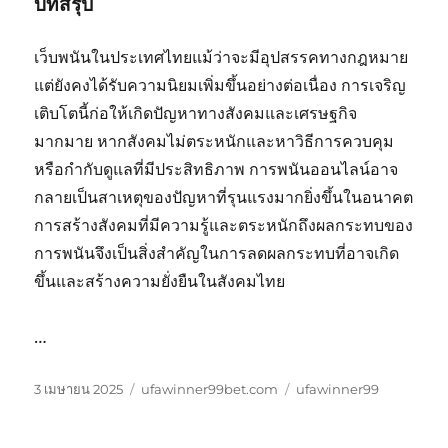
บทสรุป
เว็บพนันในประเทศไทยแม้ว่าจะมีอุปสรรคทางกฎหมาย
แต่ยังคงได้รับความนิยมเพิ่มขึ้นอย่างต่อเนื่อง การเจริญ
เติบโตนี้ก่อให้เกิดปัญหาทางสังคมและเศรษฐกิจ
มากมาย หากสังคมไม่ตระหนักและหาวิธีการควบคุม
หรือกำกับดูแลที่มีประสิทธิภาพ การพนันออนไลน์อาจ
กลายเป็นสาเหตุของปัญหาที่รุนแรงมากยิ่งขึ้นในอนาคต
การสร้างสังคมที่มีความรู้และตระหนักถึงผลกระทบของ
การพนันจึงเป็นสิ่งสำคัญในการลดผลกระทบที่อาจเกิด
ขึ้นและสร้างความยั่งยืนในสังคมไทย
…
เขียน
หมวด
ป้าย
3 เมษายน 2025
ufawinner99bet.com
ufawinner99
เมื่อ
หมู่
กำกับ