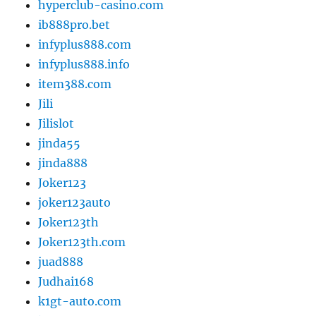
hyperclub-casino.com
ib888pro.bet
infyplus888.com
infyplus888.info
item388.com
Jili
Jilislot
jinda55
jinda888
Joker123
joker123auto
Joker123th
Joker123th.com
juad888
Judhai168
k1gt-auto.com