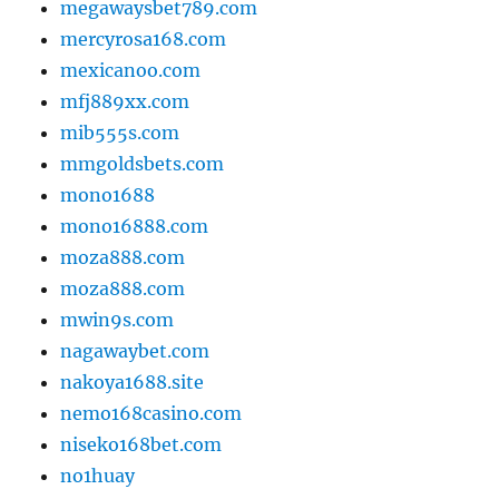
megawaysbet789.com
mercyrosa168.com
mexicanoo.com
mfj889xx.com
mib555s.com
mmgoldsbets.com
mono1688
mono16888.com
moza888.com
moza888.com
mwin9s.com
nagawaybet.com
nakoya1688.site
nemo168casino.com
niseko168bet.com
no1huay