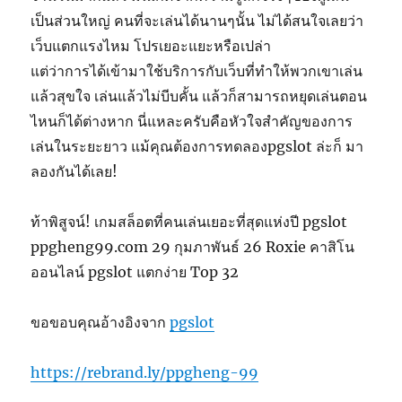
เป็นส่วนใหญ่ คนที่จะเล่นได้นานๆนั้น ไม่ได้สนใจเลยว่า
เว็บแตกแรงไหม โปรเยอะแยะหรือเปล่า
แต่ว่าการได้เข้ามาใช้บริการกับเว็บที่ทำให้พวกเขาเล่น
แล้วสุขใจ เล่นแล้วไม่บีบคั้น แล้วก็สามารถหยุดเล่นตอน
ไหนก็ได้ต่างหาก นี่แหละครับคือหัวใจสำคัญของการ
เล่นในระยะยาว แม้คุณต้องการทดลองpgslot ล่ะก็ มา
ลองกันได้เลย!
ท้าพิสูจน์! เกมสล็อตที่คนเล่นเยอะที่สุดแห่งปี pgslot
ppgheng99.com 29 กุมภาพันธ์ 26 Roxie คาสิโน
ออนไลน์ pgslot แตกง่าย Top 32
ขอขอบคุณอ้างอิงจาก
pgslot
https://rebrand.ly/ppgheng-99