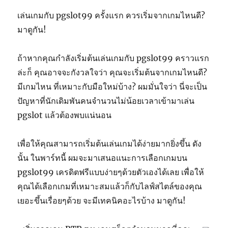
เล่นเกมกับ pgslot99 ครั้งแรก ควรเริ่มจากเกมไหนดี?
มาดูกัน!
ถ้าหากคุณกำลังเริ่มต้นเล่นเกมกับ pgslot99 คราวแรก
ล่ะก็ คุณอาจจะกังวลใจว่า คุณจะเริ่มต้นจากเกมไหนดี?
มีเกมไหน ที่เหมาะกับมือใหม่บ้าง? ผมมั่นใจว่า นี่จะเป็น
ปัญหาที่นักเดิมพันคนจำนวนไม่น้อยเวลาเข้ามาเล่น
pgslot แล้วต้องพบแน่นอน
เพื่อให้คุณสามารถเริ่มต้นเล่นเกมได้ง่ายมากยิ่งขึ้น ดัง
นั้น ในพาร์ทนี้ ผมจะมาเสนอแนะการเลือกเกมบน
pgslot99 เครดิตฟรีแบบง่ายๆด้วยตัวเองได้เลย เพื่อให้
คุณได้เลือกเกมที่เหมาะสมแล้วก็กับไลฟ์สไตล์ของคุณ
เยอะขึ้นเรื่อยๆด้วย จะมีเทคนิคอะไรบ้าง มาดูกัน!