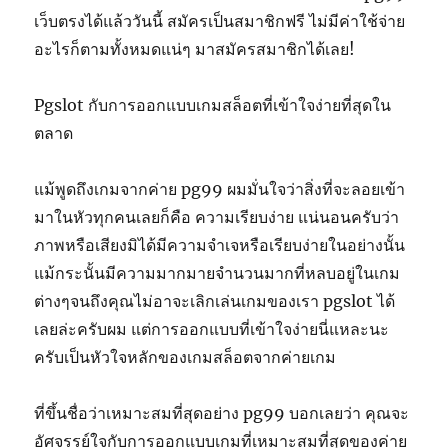
เว็บตรงได้แล้ววันนี้ สมัครเป็นสมาชิกฟรี ไม่มีค่าใช้จ่าย
อะไรก็ตามทั้งหมดแน่ๆ มาสมัครสมาชิกได้เลย!
Pgslot กับการออกแบบเกมสล็อตที่เข้าใจง่ายที่สุดใน
ตลาด
แม้พูดถึงเกมจากค่าย pg99 ผมมั่นใจว่าสิ่งที่จะลอยเข้า
มาในหัวทุกคนเลยก็คือ ความเรียบง่าย แน่นอนครับว่า
ภาพหรือเสียงมิได้มีความจำเจหรือเรียบง่ายในอย่างนั้น
แม้กระนั้นมีความมากมายจำนวนมากที่หลบอยู่ในเกม
ต่างๆจนถึงคุณไม่อาจะเลิกเล่นเกมของเรา pgslot ได้
เลยล่ะครับผม แต่การออกแบบที่เข้าใจง่ายนี่แหละนะ
ครับเป็นหัวใจหลักของเกมสล็อตจากค่ายเกม
ที่ขึ้นชื่อว่าเหมาะสมที่สุดอย่าง pg99 บอกเลยว่า คุณจะ
อัศจรรย์ใจกับการออกแบบเกมที่เหมาะสมที่สุดของค่าย