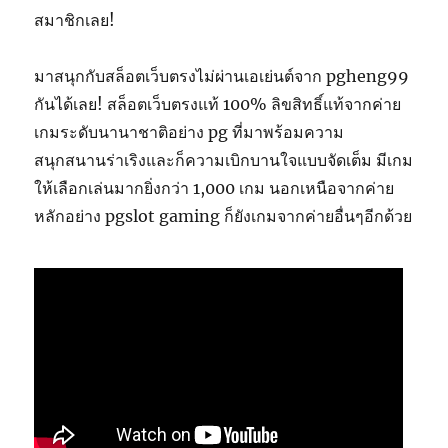
สมาชิกเลย!
มาสนุกกับสล็อตเว็บตรงไม่ผ่านเอเย่นต์จาก pgheng99
กันได้เลย! สล็อตเว็บตรงแท้ 100% ลิขสิทธิ์แท้จากค่าย
เกมระดับนานาชาติอย่าง pg ที่มาพร้อมความ
สนุกสนานร่าเริงและก็ความเบิกบานใจแบบจัดเต็ม มีเกม
ให้เลือกเล่นมากยิ่งกว่า 1,000 เกม นอกเหนือจากค่าย
หลักอย่าง pgslot gaming ก็ยังเกมจากค่ายอื่นๆอีกด้วย