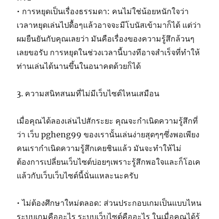
• การหยุดเป็นเรื่องธรรมดา: คนไม่ใช่น้อยหนักใจว่า
เวลาหยุดเล่นไปดื้อๆแล้วอาจจะมีโบนัสเข้ามาก็ได้ แต่ว่า
ผมยืนยันกับคุณเลยว่า มันคือเรื่องของความรู้สึกล้วนๆ
เลยขอรับ การหยุดในช่วงเวลานี้บางทีอาจสำเร็จที่ทำให้
ท่านเล่นได้นานขึ้นในอนาคตด้วยก็ได้
3. ความสนิทสนมที่ไม่มีเว็บไซต์ไหนเสมือน
เมื่อคุณได้ลองเล่นไปสักระยะ คุณจะกำเนิดความรู้สึกที่
ว่า เว็บ pgheng99 ของเรานั้นเล่นง่ายสุดๆๆซึ่งพอเพียง
คนเรากำเนิดความรู้สึกเคยชินแล้ว มันจะทำให้ไม่
ต้องการเปลี่ยนเว็บไซต์บ่อยๆเพราะรู้สึกพอใจและก็โอเค
แล้วกับเว็บเว็บไซต์นี้นั่นแหละนะครับ
• ไม่ต้องศึกษาใหม่ตลอด: ส่วนประกอบเกมเป็นแบบไหน
ระบบเกมคืออะไร ระบบเว็บไซต์คืออะไร ในเมื่อคุณได้รู้