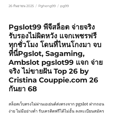
เขียน
หมวด
ป้าย
26 กันยายน 2025
Pgheng99
pg99
เมื่อ
หมู่
กำกับ
Pgslot99 พีจีสล็อต จ่ายจริง
รับรองไม่ผิดหวัง แจกเพชรฟรี
ทุกชั่วโมง โดนที่ไหนโกงมา จบ
ที่นี่Pgslot, Sagaming,
Ambslot pgslot99 แจก จ่าย
จริง ไม่ขายฝัน Top 26 by
Cristina Couppie.com 26
กันยา 68
สล็อตเว็บตรงไม่ผ่านเอเย่นต์ส่งตรงจาก pgslot ฝากถอน
ง่าย ไม่มีอย่างต่ำ รับเครดิตฟรีได้ไม่อั้น ลงทะเบียนสมัคร