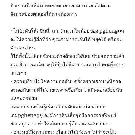
ตัวเองหรือเพิ่มเบทตลอดเวลา สามารถเล่นไปตาม
จังหวะของตนเองได้ตามต้องการ
• ไม่บังคับให้สปินถี่: เกมจำนวนไม่น้อยของ pgheng99
จะให้ความรู้สึกที่ว่า คุณสามารถเล่นได้ หยุดได้ หรือจะ
พักตอนไหน
ก็ได้ทั้งนั้น เลือกจังหวะด้วยตัวเองได้เลย ช่วยลดความล้า
รวมทั้งอารมณ์ต่างๆได้ดิบได้ดีมากๆเหมาะกับคนที่อยาก
เล่นยาว
• ความเงียบไม่ใช่ความกดดัน: ครั้งคราวเราบางทีอาจ
จะเจอกับเกมที่ไม่จ่ายแรงๆหรือเรียกว่าเกิดตอนเงียบนั่น
แหละครับผม
แต่พวกเราจะไม่รู้เรื่องสึกกดดันเลย เนื่องจากว่า
เกมpgheng99 จะมีการคืนเล็กๆหรือการจ่ายฟีพบร์
ย่อยอยู่ตลอด ทำให้เกิดความรู้สึกว่าเล่นสบายมาก
• อารมณ์นิ่งตามเกม: เมื่อเกมไม่เร่งเรา ไม่ว่าจะเป็น