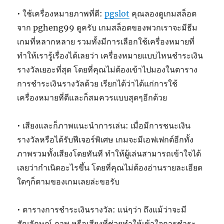
• ใช้เครื่องหมายภาพที่ดี:
pgslot
คุณลองดูเกมสล็อต
จาก pgheng99 ดูครับ เกมสล็อตของพวกเราจะมีธีม
เกมที่หลากหลาย รวมทั้งมีการเลือกใช้เครื่องหมายที่
ทำให้เรารู้เรื่องได้เลยว่า เครื่องหมายแบบไหนชำระเงิน
รางวัลเยอะที่สุด โดยที่คุณไม่ต้องเข้าไปมองในตาราง
การชำระเงินรางวัลด้วย เรียกได้ว่าได้แก่การใช้
เครื่องหมายที่ดีและก็สมควรแบบสุดๆอีกด้วย
• เสียงและก็ภาพแนะนำการเล่น: เมื่อมีการชนะเงิน
รางวัลหรือได้รับฟีเจอร์พิเศษ เกมจะมีเอฟเฟกต์อีกทั้ง
ภาพรวมทั้งเสียงโดยทันที ทำให้ผู้เล่นสามารถเข้าใจได้
เลยว่ากำเนิดอะไรขึ้น โดยที่คุณไม่ต้องอ่านรายละเอียด
ใดๆก็ตามของเกมเลยล่ะขอรับ
• ตารางการชำระเงินรางวัล: แน่ๆว่า ถึงแม้ว่าจะมี
สัญลักษณ์ ภาพ หรือเสียงที่ช่วยทำให้เข้าใจการชำระ