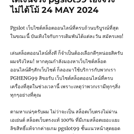
ไม่ได้โม้ 24 MAY 2024
Pgslot เว็บไซต์สล็อตออนไลน์ที่ครบถ้วนบริบูรณ์ที่สุด
ในขณะนี้ บันเทิงใจกับการเดิมพันได้แต่ละวัน สมัครเลย!
เล่นสล็อตออนไลน์ทั้งที ก็จำเป็นต้องเลือกดีๆหน่อยสิครับ
ผมจริงไหม! หากคุณกำลังมองหาเว็บไซต์สล็อต
ออนไลน์ดีๆสักเว็บไซต์ ก็ลองมาใช้บริการกับพวกเรา
PGHENG99 สิขอรับ เว็บไซต์สล็อตออนไลน์ที่ครบ
เครื่องที่สุดในช่วงเวลานี้ เพราะเหตุว่าพวกเรามีทุกๆสิ่ง
ทุกๆอย่างที่คุณ
ตามหาแน่ๆครับผม ไม่ว่าจะเป็น สล็อตเว็บตรงไม่ผ่าน
เอเย่นต์ สล็อตเว็บตรงแท้ 100% ที่มีเกมสล็อตเยอะแยะ
ลิขสิทธิ์แท้จากค่ายเกม pgslot99 ชั้นแนวหน้าสุดยอด