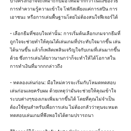
บางครั้งก็อาจจะเหมาะกับมือใหม่มากกว่าในแง่ของวิธี
การทำความรู้ความเข้าใจ โฟกัสเพียงแค่การสปิน การ
เอาชนะ หรือการเล่นพื้นฐานโดยไม่ต้องสนใจฟีเจอร์ได้
• เลือกธีมที่ชอบใจเท่านั้น: การเริ่มต้นเลือกเกมจากธีมที่
ถูกใจจะช่วยทำให้คุณได้เล่นเกมที่ประทับใจมากขึ้น เล่น
ได้นานขึ้น แล้วก็เพลิดเพลินเจริญใจกับเกมที่เล่นมากขึ้น
ด้วย ซึ่งการเล่นได้ยาวนานกว่าก็จะทำให้ได้โอกาสใน
การทำเงินที่มากกกล่าวถึง
• ทดลองเล่นก่อน: มือใหม่ควรจะเริ่มกับโหมดทดสอบ
เล่นก่อนเลยครับผม ด้วยเหตุว่ามันจะช่วยให้คุณเข้าใจ
ระบบต่างๆของเกมเพิ่มมากขึ้นได้ โดยที่คุณไม่จำเป็น
ต้องใช้ทุนสำหรับเพื่อการเล่น ไม่ต้องกลัวว่าทุนจะหมด
ทดสอบเล่นเกมที่พึงพอใจได้ตามปรารถนา