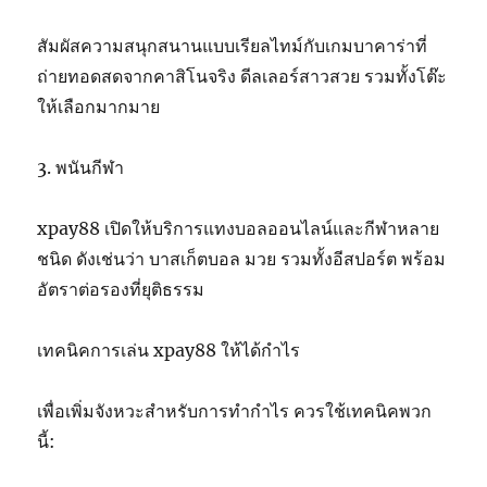
สัมผัสความสนุกสนานแบบเรียลไทม์กับเกมบาคาร่าที่
ถ่ายทอดสดจากคาสิโนจริง ดีลเลอร์สาวสวย รวมทั้งโต๊ะ
ให้เลือกมากมาย
3. พนันกีฬา
xpay88 เปิดให้บริการแทงบอลออนไลน์และกีฬาหลาย
ชนิด ดังเช่นว่า บาสเก็ตบอล มวย รวมทั้งอีสปอร์ต พร้อม
อัตราต่อรองที่ยุติธรรม
เทคนิคการเล่น xpay88 ให้ได้กำไร
เพื่อเพิ่มจังหวะสำหรับการทำกำไร ควรใช้เทคนิคพวก
นี้: