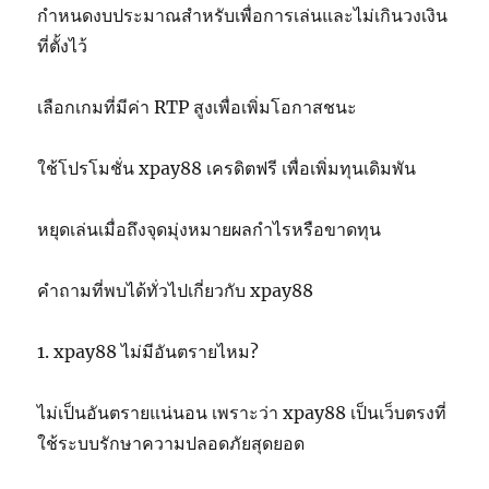
กำหนดงบประมาณสำหรับเพื่อการเล่นและไม่เกินวงเงิน
ที่ตั้งไว้
เลือกเกมที่มีค่า RTP สูงเพื่อเพิ่มโอกาสชนะ
ใช้โปรโมชั่น xpay88 เครดิตฟรี เพื่อเพิ่มทุนเดิมพัน
หยุดเล่นเมื่อถึงจุดมุ่งหมายผลกำไรหรือขาดทุน
คำถามที่พบได้ทั่วไปเกี่ยวกับ xpay88
1. xpay88 ไม่มีอันตรายไหม?
ไม่เป็นอันตรายแน่นอน เพราะว่า xpay88 เป็นเว็บตรงที่
ใช้ระบบรักษาความปลอดภัยสุดยอด