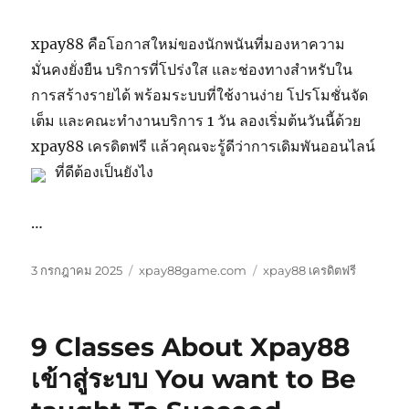
xpay88 คือโอกาสใหม่ของนักพนันที่มองหาความ
มั่นคงยั่งยืน บริการที่โปร่งใส และช่องทางสำหรับใน
การสร้างรายได้ พร้อมระบบที่ใช้งานง่าย โปรโมชั่นจัด
เต็ม และคณะทำงานบริการ 1 วัน ลองเริ่มต้นวันนี้ด้วย
xpay88 เครดิตฟรี แล้วคุณจะรู้ดีว่าการเดิมพันออนไลน์
ที่ดีต้องเป็นยังไง
…
เขียน
หมวด
ป้าย
3 กรกฎาคม 2025
xpay88game.com
xpay88 เครดิตฟรี
เมื่อ
หมู่
กำกับ
9 Classes About Xpay88
เข้าสู่ระบบ You want to Be