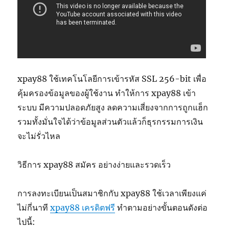
xpay88 ใช้เทคโนโลยีการเข้ารหัส SSL 256-bit เพื่อ
คุ้มครองข้อมูลของผู้ใช้งาน ทำให้การ xpay88 เข้า
ระบบ มีความปลอดภัยสูง ลดความเสี่ยงจากการถูกแฮ็ก
รวมทั้งมั่นใจได้ว่าข้อมูลส่วนตัวแล้วก็ธุรกรรมการเงิน
จะไม่รั่วไหล
วิธีการ xpay88 สมัคร อย่างง่ายและรวดเร็ว
การลงทะเบียนเป็นสมาชิกกับ xpay88 ใช้เวลาเพียงแค่
ไม่กี่นาที
xpay88 เครดิตฟรี
ทำตามอย่างขั้นตอนดังต่อ
ไปนี้: