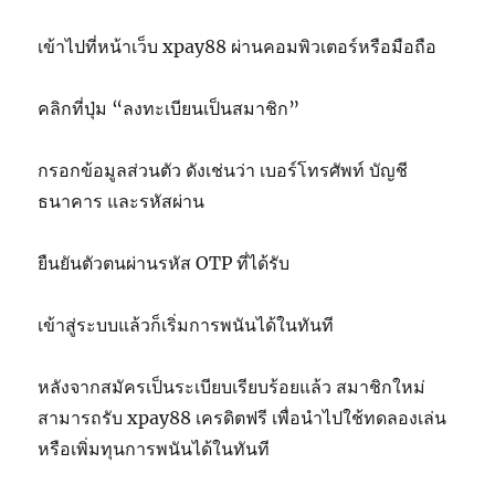
เข้าไปที่หน้าเว็บ xpay88 ผ่านคอมพิวเตอร์หรือมือถือ
คลิกที่ปุ่ม “ลงทะเบียนเป็นสมาชิก”
กรอกข้อมูลส่วนตัว ดังเช่นว่า เบอร์โทรศัพท์ บัญชี
ธนาคาร และรหัสผ่าน
ยืนยันตัวตนผ่านรหัส OTP ที่ได้รับ
เข้าสู่ระบบแล้วก็เริ่มการพนันได้ในทันที
หลังจากสมัครเป็นระเบียบเรียบร้อยแล้ว สมาชิกใหม่
สามารถรับ xpay88 เครดิตฟรี เพื่อนำไปใช้ทดลองเล่น
หรือเพิ่มทุนการพนันได้ในทันที