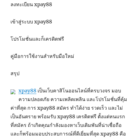
ลงทะเบียน xpay88
เข้าสู่ระบบ xpay88
โปรโมชั่นและก็เครดิตฟรี
คู่มือการใช้งานสำหรับมือใหม่
สรุป
xpay88
เป็นเว็บคาสิโนออนไลน์ที่ครบวงจร มอบ
ความปลอดภัย ความเพลิดเพลิน และโปรโมชั่นที่คุ้ม
ค่าที่สุด การ xpay88 สมัคร ทำได้ง่าย รวดเร็ว และไม่
เป็นอันตราย พร้อมรับ xpay88 เครดิตฟรี ตั้งแต่หนแรก
ที่สมัคร ถ้าเกิดคุณกำลังมองหาเว็บเดิมพันที่น่าเชื่อถือ
และก็พร้อมมอบประสบการณ์ที่ดีเยี่ยมที่สุด xpay88 คือ