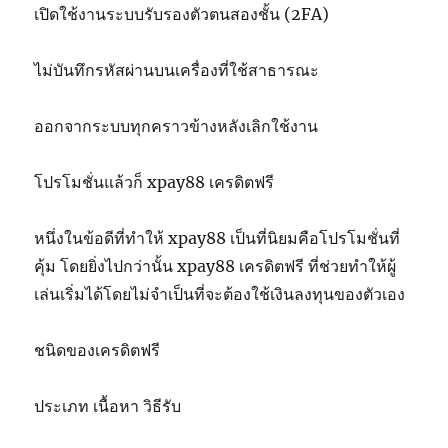
เปิดใช้งานระบบรับรองตัวตนสองชั้น (2FA)
ไม่บันทึกรหัสผ่านบนเครื่องที่ใช้สาธารณะ
ออกจากระบบทุกคราวข้างหลังเลิกใช้งาน
โปรโมชั่นแล้วก็ xpay88 เครดิตฟรี
หนึ่งในข้อดีที่ทำให้ xpay88 เป็นที่นิยมคือโปรโมชั่นที่
คุ้ม โดยยิ่งไปกว่านั้น xpay88 เครดิตฟรี ที่ช่วยทำให้ผู้
เล่นเริ่มได้โดยไม่จำเป็นที่จะต้องใช้เงินลงทุนของตัวเอง
ชนิดของเครดิตฟรี
ประเภท เนื้อหา วิธีรับ