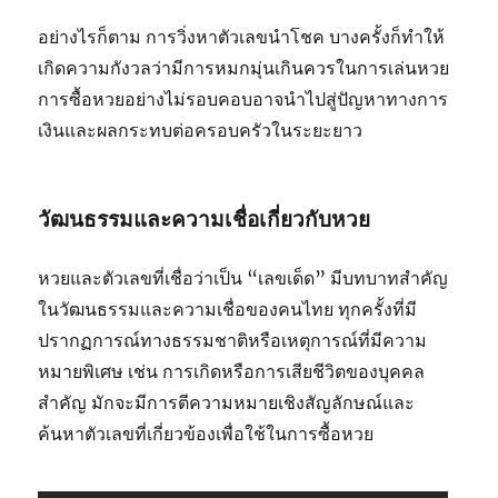
อย่างไรก็ตาม การวิ่งหาตัวเลขนำโชค บางครั้งก็ทำให้
เกิดความกังวลว่ามีการหมกมุ่นเกินควรในการเล่นหวย
การซื้อหวยอย่างไม่รอบคอบอาจนำไปสู่ปัญหาทางการ
เงินและผลกระทบต่อครอบครัวในระยะยาว
วัฒนธรรมและความเชื่อเกี่ยวกับหวย
หวยและตัวเลขที่เชื่อว่าเป็น “เลขเด็ด” มีบทบาทสำคัญ
ในวัฒนธรรมและความเชื่อของคนไทย ทุกครั้งที่มี
ปรากฏการณ์ทางธรรมชาติหรือเหตุการณ์ที่มีความ
หมายพิเศษ เช่น การเกิดหรือการเสียชีวิตของบุคคล
สำคัญ มักจะมีการตีความหมายเชิงสัญลักษณ์และ
ค้นหาตัวเลขที่เกี่ยวข้องเพื่อใช้ในการซื้อหวย