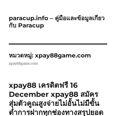
paracup.info – คู่มือและข้อมูลเกี่ยว
กับ Paracup
หมวดหมู่:
xpay88game.com
xpay88game.com
xpay88 เครดิตฟรี 16
December xpay88 สมัคร
สุ่มตัวคูณสูงจ่ายไม่อั้นไม่มีขั้น
ต่ำการฝากทุกช่องทางสรุปยอด