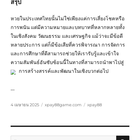
สรุป
หวยในประเทศไทยนั้นไม่ใช่เพียงแค่การเสี่ยงโชคหรือ
การพนัน แต่มีความหมายและบทบาทที่หลากหลายทั้ง
ในเชิงสังคม วัฒนธรรม และเศรษฐกิจ แม้ว่าจะมีข้อดี
หลายประการ แต่ก็มีข้อเสียที่ควรพิจารณา การจัดการ
และการศึกษาที่ดีสามารถช่วยให้เรารับรู้และเข้าใจ
ความสัมพันธ์อันซับซ้อนนี้ในทางที่สามารถนำพาไปสู่
การสร้างสรรค์และพัฒนาในเชิงบวกต่อไป
…
เขียน
หมวด
ป้าย
4 เมษายน 2025
xpay88game.com
xpay88
เมื่อ
หมู่
กำกับ
ค้นห
ค้นหา: