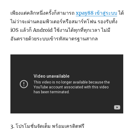
เพียงแต่คลิกหนึ่งครั้งก็สามารถ
xpay88 เข้าสู่ระบบ
ได้
ไม่ว่าจะผ่านคอมพิวเตอร์หรือสมาร์ทโฟน รองรับทั้ง
iOS แล้วก็ Android ใช้งานได้ทุกที่ทุกเวลา ไม่มี
อันตรายด้วยระบบเข้ารหัสมาตรฐานสากล
3. โปรโมชั่นจัดเต็ม พร้อมเครดิตฟรี