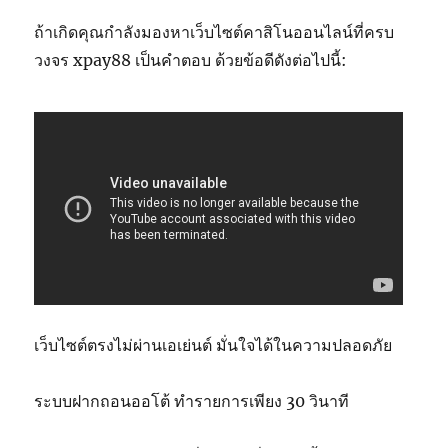
ถ้าเกิดคุณกำลังมองหาเว็บไซต์คาสิโนออนไลน์ที่ครบ
วงจร xpay88 เป็นคำตอบ ด้วยข้อดีดังต่อไปนี้:
เว็บไซต์ตรงไม่ผ่านเอเย่นต์ มั่นใจได้ในความปลอดภัย
ระบบฝากถอนออโต้ ทำรายการเพียง 30 วินาที