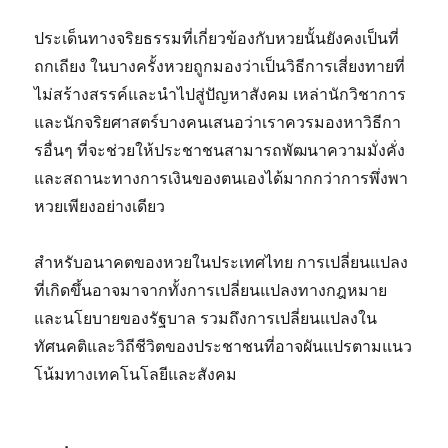
ประเด็นทางจริยธรรมที่เกี่ยวข้องกับหวยนั้นยังคงเป็นที่
ถกเถียง ในบางครั้งหวยถูกมองว่าเป็นวิธีการเสี่ยงทายที่
ไม่สร้างสรรค์และนำไปสู่ปัญหาสังคม เหล่านักวิชาการ
และนักจริยศาสตร์บางคนเสนอว่าเราควรมองหาวิธีกา
รอื่นๆ ที่จะช่วยให้ประชาชนสามารถพัฒนาความมั่งคั่ง
และสถานะทางการเงินของตนเองได้มากกว่าการพึ่งพา
หวยเพียงอย่างเดียว
สำหรับอนาคตของหวยในประเทศไทย การเปลี่ยนแปลง
ที่เกิดขึ้นอาจมาจากทั้งการเปลี่ยนแปลงทางกฎหมาย
และนโยบายของรัฐบาล รวมถึงการเปลี่ยนแปลงใน
ทัศนคติและวิถีชีวิตของประชาชนที่อาจผันแปรตามแนว
โน้มทางเทคโนโลยีและสังคม