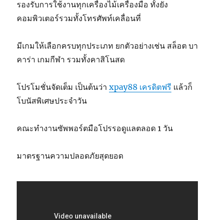
รองรับการใช้งานทุกเครื่องไม้เครื่องมือ ทั้งยัง
คอมพิวเตอร์รวมทั้งโทรศัพท์เคลื่อนที่
มีเกมให้เลือกครบทุกประเภท ยกตัวอย่างเช่น สล็อต บา
คาร่า เกมกีฬา รวมทั้งคาสิโนสด
โปรโมชั่นจัดเต็ม เป็นต้นว่า
xpay88 เครดิตฟรี
แล้วก็
โบนัสพิเศษประจำวัน
คณะทำงานซัพพอร์ตมือโปรรอดูแลตลอด 1 วัน
มาตรฐานความปลอดภัยสุดยอด