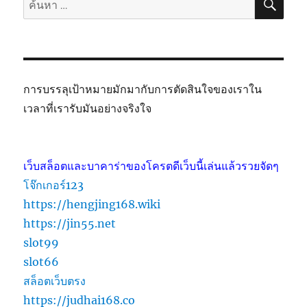
การบรรลุเป้าหมายมักมากับการตัดสินใจของเราใน
เวลาที่เรารับมันอย่างจริงใจ
เว็บสล็อตและบาคาร่าของโครตดีเว็บนี้เล่นแล้วรวยจัดๆ
โจ๊กเกอร์123
https://hengjing168.wiki
https://jin55.net
slot99
slot66
สล็อตเว็บตรง
https://judhai168.co