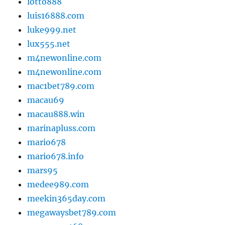
lotto888
luis16888.com
luke999.net
lux555.net
m4newonline.com
m4newonline.com
mac1bet789.com
macau69
macau888.win
marinapluss.com
mario678
mario678.info
mars95
medee989.com
meekin365day.com
megawaysbet789.com