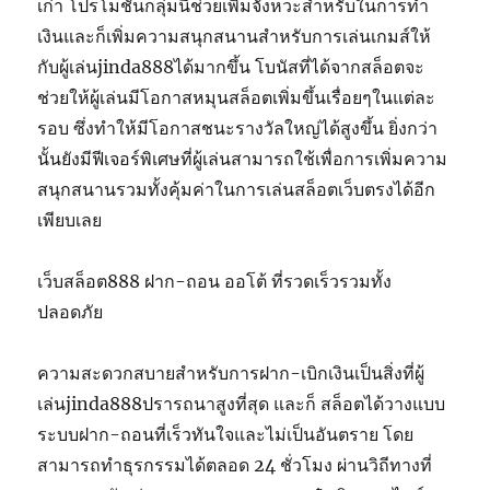
เก่า โปรโมชั่นกลุ่มนี้ช่วยเพิ่มจังหวะสำหรับในการทำ
เงินและก็เพิ่มความสนุกสนานสำหรับการเล่นเกมส์ให้
กับผู้เล่นjinda888ได้มากขึ้น โบนัสที่ได้จากสล็อตจะ
ช่วยให้ผู้เล่นมีโอกาสหมุนสล็อตเพิ่มขึ้นเรื่อยๆในแต่ละ
รอบ ซึ่งทำให้มีโอกาสชนะรางวัลใหญ่ได้สูงขึ้น ยิ่งกว่า
นั้นยังมีฟีเจอร์พิเศษที่ผู้เล่นสามารถใช้เพื่อการเพิ่มความ
สนุกสนานรวมทั้งคุ้มค่าในการเล่นสล็อตเว็บตรงได้อีก
เพียบเลย
เว็บสล็อต888 ฝาก-ถอน ออโต้ ที่รวดเร็วรวมทั้ง
ปลอดภัย
ความสะดวกสบายสำหรับการฝาก-เบิกเงินเป็นสิ่งที่ผู้
เล่นjinda888ปรารถนาสูงที่สุด และก็ สล็อตได้วางแบบ
ระบบฝาก-ถอนที่เร็วทันใจและไม่เป็นอันตราย โดย
สามารถทำธุรกรรมได้ตลอด 24 ชั่วโมง ผ่านวิถีทางที่