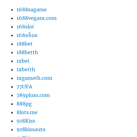
1688sagame
1688vegasx.com
168slot
168สล็อต
188bet
188betth
1xbet
1xbetth
1xgameth.com
77UFA
789pluss.com
888pg
8lots.me
918Kiss
918kissauto