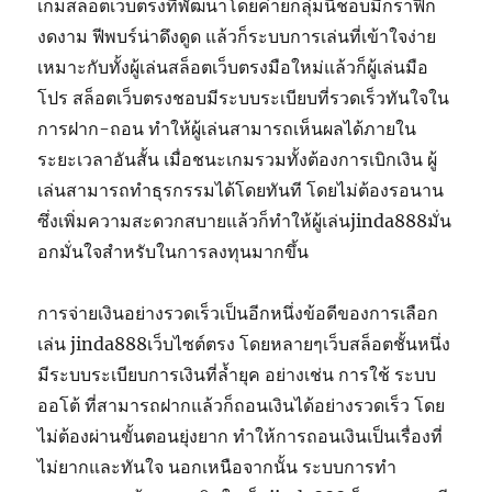
เกมสล็อตเว็บตรงที่พัฒนาโดยค่ายกลุ่มนี้ชอบมีกราฟิก
งดงาม ฟีพบร์น่าดึงดูด แล้วก็ระบบการเล่นที่เข้าใจง่าย
เหมาะกับทั้งผู้เล่นสล็อตเว็บตรงมือใหม่แล้วก็ผู้เล่นมือ
โปร สล็อตเว็บตรงชอบมีระบบระเบียบที่รวดเร็วทันใจใน
การฝาก-ถอน ทำให้ผู้เล่นสามารถเห็นผลได้ภายใน
ระยะเวลาอันสั้น เมื่อชนะเกมรวมทั้งต้องการเบิกเงิน ผู้
เล่นสามารถทำธุรกรรมได้โดยทันที โดยไม่ต้องรอนาน
ซึ่งเพิ่มความสะดวกสบายแล้วก็ทำให้ผู้เล่นjinda888มั่น
อกมั่นใจสำหรับในการลงทุนมากขึ้น
การจ่ายเงินอย่างรวดเร็วเป็นอีกหนึ่งข้อดีของการเลือก
เล่น jinda888เว็บไซต์ตรง โดยหลายๆเว็บสล็อตชั้นหนึ่ง
มีระบบระเบียบการเงินที่ล้ำยุค อย่างเช่น การใช้ ระบบ
ออโต้ ที่สามารถฝากแล้วก็ถอนเงินได้อย่างรวดเร็ว โดย
ไม่ต้องผ่านขั้นตอนยุ่งยาก ทำให้การถอนเงินเป็นเรื่องที่
ไม่ยากและทันใจ นอกเหนือจากนั้น ระบบการทำ