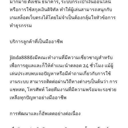
มากมาย ดังเช่น ธนาคาร, ระบบกระเป๋าเงินออนไลน์
หรือการใช้สกุลเงินดิจิทัล ทำให้ผู้เล่นสามารถสนุกกับ
เกมสล็อตเว็บตรงได้โดยไม่จำเป็นต้องกลุ้มใจหัวข้อการ
ทำธุรกรรม
บริการลูกค้าที่เป็นมืออาชีพ
jinda888ยังมีคณะทำงานที่มีความเชี่ยวชาญสำหรับ
เพื่อการดูแลและก็ให้คำแนะนำตลอด 24 ชั่วโมง แม้ผู้
เล่นประสบพบเจอปัญหาหรือมีคำถามเกี่ยวกับการใช้
งานระบบ สามารถติดต่อผ่านวิถีทางต่างๆเป็นต้นว่า การ
แชทสด, โทรศัพท์ โดยทีมงานที่มีความพร้อมจะรอช่วย
เหลือทุกปัญหาอย่างมืออาชีพ
การพัฒนาและก็อัพเดตอย่างต่อเนื่อง