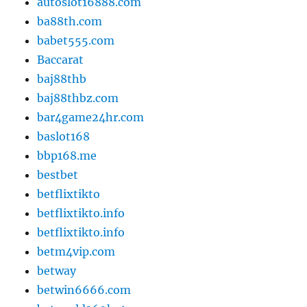
autoslot16888.com
ba88th.com
babet555.com
Baccarat
baj88thb
baj88thbz.com
bar4game24hr.com
baslot168
bbp168.me
bestbet
betflixtikto
betflixtikto.info
betflixtikto.info
betm4vip.com
betway
betwin6666.com