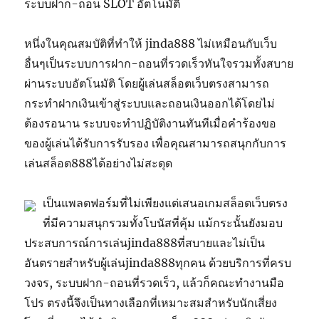
ระบบฝาก-ถอน SLOT อัตโนมัติ
หนึ่งในคุณสมบัติที่ทำให้ jinda888 ไม่เหมือนกับเว็บ
อื่นๆเป็นระบบการฝาก-ถอนที่รวดเร็วทันใจรวมทั้งสบาย
ผ่านระบบอัตโนมัติ โดยผู้เล่นสล็อตเว็บตรงสามารถ
กระทำฝากเงินเข้าสู่ระบบและถอนเงินออกได้โดยไม่
ต้องรอนาน ระบบจะทำปฏิบัติงานทันทีเมื่อคำร้องขอ
ของผู้เล่นได้รับการรับรอง เพื่อคุณสามารถสนุกกับการ
เล่นสล็อต888ได้อย่างไม่สะดุด
เป็นแพลตฟอร์มที่ไม่เพียงแต่เสนอเกมสล็อตเว็บตรง
ที่มีความสนุกรวมทั้งโบนัสที่คุ้ม แม้กระนั้นยังมอบ
ประสบการณ์การเล่นjinda888ที่สบายและไม่เป็น
อันตรายสำหรับผู้เล่นjinda888ทุกคน ด้วยบริการที่ครบ
วงจร, ระบบฝาก-ถอนที่รวดเร็ว, แล้วก็คณะทำงานมือ
โปร ตรงนี้จึงเป็นทางเลือกที่เหมาะสมสำหรับนักเสี่ยง