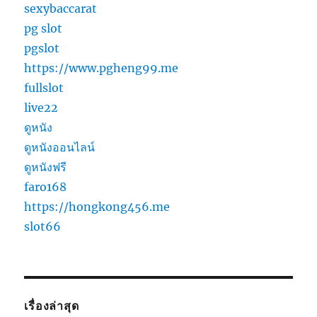
sexybaccarat
pg slot
pgslot
https://www.pgheng99.me
fullslot
live22
ดูหนัง
ดูหนังออนไลน์
ดูหนังฟรี
faro168
https://hongkong456.me
slot66
เรื่องล่าสุด