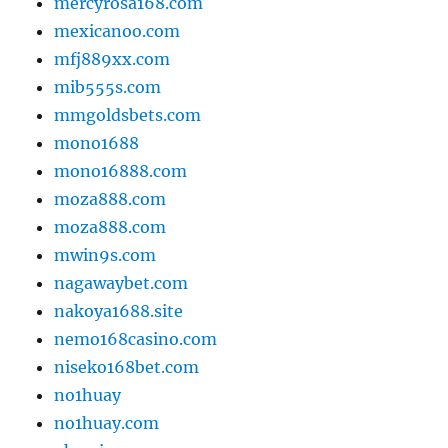
mercyrosa168.com
mexicanoo.com
mfj889xx.com
mib555s.com
mmgoldsbets.com
mono1688
mono16888.com
moza888.com
moza888.com
mwin9s.com
nagawaybet.com
nakoya1688.site
nemo168casino.com
niseko168bet.com
no1huay
no1huay.com