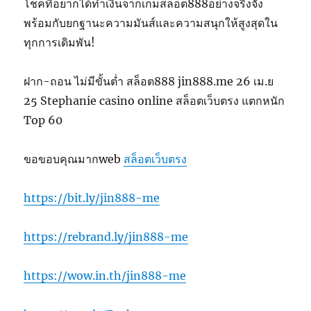
โชคที่อยากได้ทำเงินจากเกมสล็อต888อย่างจริงจัง
พร้อมกับยกฐานะความมันส์และความสนุกให้สูงสุดใน
ทุกการเดิมพัน!
ฝาก-ถอน ไม่มีขั้นต่ำ สล็อต888 jin888.me 26 เม.ย
25 Stephanie casino online สล็อตเว็บตรง แตกหนัก
Top 60
ขอขอบคุณมากweb
สล็อตเว็บตรง
https://bit.ly/jin888-me
https://rebrand.ly/jin888-me
https://wow.in.th/jin888-me