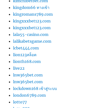
kimchibetbet.com
kingdom66 ทางเข้า
kingromans789.com
kingxxxbet123.com
kingxxxbet123.com
lala55-casino.com
lalikabetsgame.com
lcbet444.com
lion123สล็อต
lionth168.com
live22
lnw365bet.com
lnw365bet.com
lockdown168 เข้าสู่ระบบ
london6789.com
lotto77