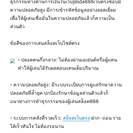
ธุรกรรมทางด้านการเงินในเว็บjinda888เว็บตรงชอบมี
ความปลอดภัยสูง มีการเข้ารหัสข้อมูลอย่างยอดเยี่ยม
เพื่อให้ผู้เล่นเชื่อมั่นในความปลอดภัยแล้วก็ความเป็น
ส่วนตัว
ข้อดีของการเล่นสล็อตเว็บไซต์ตรง
• ปลอดคนกึ่งกลาง: ไม่ต้องผ่านเอเย่นต์หรือผู้แทน
ทำให้ผู้เล่นได้รับผลตอบแทนเต็มปริมาณ
• ความปลอดภัยสูง: มีระบบระเบียบการดูแลรักษาความ
ปลอดภัยที่ล้ำยุค ปกป้องรักษาข้อมูลส่วนตัวแล้วก็
แนวทางการทำธุรกรรมของผู้เล่นสล็อต888
• ระบบการคลังที่รวดเร็ว:
สล็อตเว็บตรง
ฝาก-ถอน ราย
ได้เร็วทันใจ ไม่ต้องรอนาน