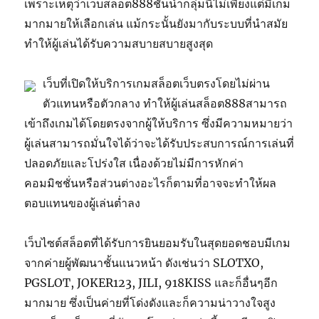
เพราะเหตุว่าเว็บสล็อต888ชั้นนำกลุ่มนี้ไม่เพียงแต่มีเกม
มากมายให้เลือกเล่น แม้กระนั้นยังมากับระบบที่นำสมัย
ทำให้ผู้เล่นได้รับความสบายสบายสูงสุด
เว็บที่เปิดให้บริการเกมสล็อตเว็บตรงโดยไม่ผ่าน
ตัวแทนหรือตัวกลาง ทำให้ผู้เล่นสล็อต888สามารถ
เข้าถึงเกมได้โดยตรงจากผู้ให้บริการ ซึ่งมีความหมายว่า
ผู้เล่นสามารถมั่นใจได้ว่าจะได้รับประสบการณ์การเล่นที่
ปลอดภัยและโปร่งใส เนื่องด้วยไม่มีการหักค่า
คอมมิชชั่นหรือส่วนต่างอะไรก็ตามที่อาจจะทำให้ผล
ตอบแทนของผู้เล่นต่ำลง
เว็บไซต์สล็อตที่ได้รับการยินยอมรับในสุดยอดชอบมีเกม
จากค่ายผู้พัฒนาชั้นแนวหน้า ดังเช่นว่า SLOTXO,
PGSLOT, JOKER123, JILI, 918KISS และก็อื่นๆอีก
มากมาย ซึ่งเป็นค่ายที่โด่งดังและก็ความน่าวางใจสูง