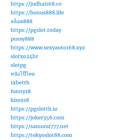
https://judhai168.co
https://bonus888.life
สล็อต888
https://pgslot.today
pussy888
https://www.sexyauto168.xyz
slotxo24hr
slotpg
หนังโป๊ไทย
1xbetth
funny18
kiss918
https://pgslotth.io
https://joker356.com
https://samurai777.net
https://tokyoslot88.com