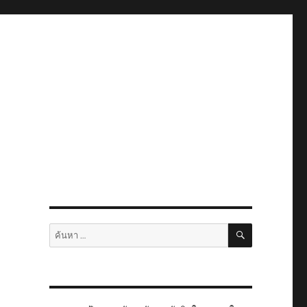
ค้นหา
ค้นหา: