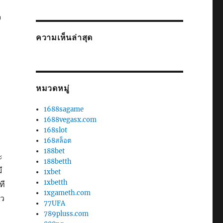
จ
ความเห็นล่าสุด
หมวดหมู่
1688sagame
1688vegasx.com
168slot
168สล็อต
188bet
ะ
188betth
ี
1xbet
1xbetth
ที
1xgameth.com
้ว
77UFA
789pluss.com