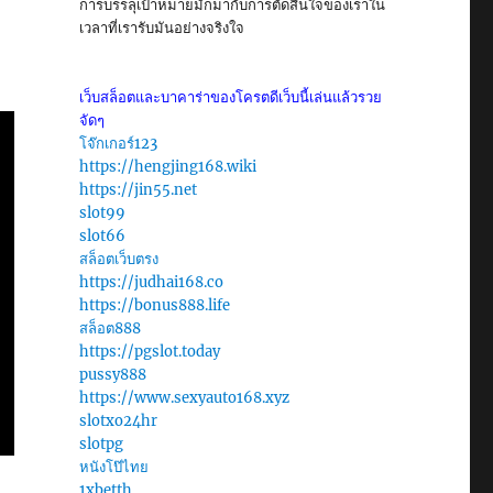
การบรรลุเป้าหมายมักมากับการตัดสินใจของเราใน
เวลาที่เรารับมันอย่างจริงใจ
เว็บสล็อตและบาคาร่าของโครตดีเว็บนี้เล่นแล้วรวย
จัดๆ
โจ๊กเกอร์123
https://hengjing168.wiki
https://jin55.net
slot99
slot66
สล็อตเว็บตรง
https://judhai168.co
https://bonus888.life
สล็อต888
https://pgslot.today
pussy888
https://www.sexyauto168.xyz
slotxo24hr
slotpg
หนังโป๊ไทย
1xbetth