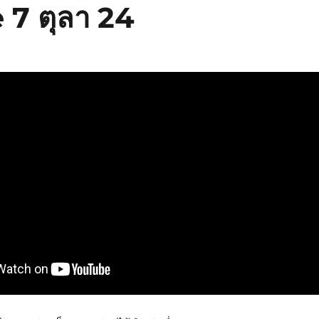
e 7 ตุลา 24