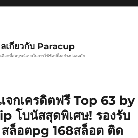
ูลเกี่ยวกับ Paracup
งเลือกที่สมบูรณ์แบบในการใช้ช้อปปิ้งอย่างปลอดภัย
องแจกเครดิตฟรี Top 63 by
p โบนัสสุดพิเศษ! รองรับ
 สล็อตpg 168สล็อต ติด