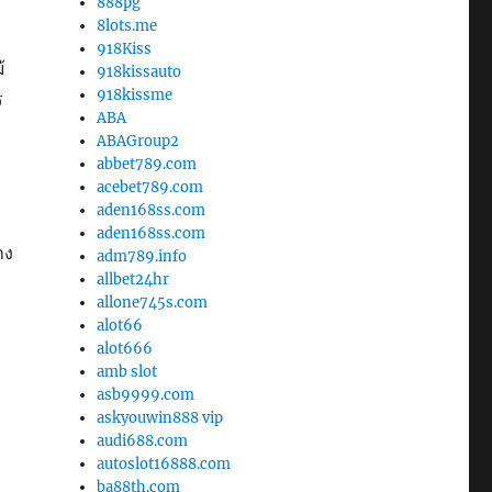
888pg
8lots.me
918Kiss
้
918kissauto
918kissme
ร
ABA
ABAGroup2
abbet789.com
acebet789.com
aden168ss.com
aden168ss.com
าง
adm789.info
allbet24hr
allone745s.com
alot66
alot666
amb slot
asb9999.com
askyouwin888 vip
audi688.com
autoslot16888.com
ba88th.com