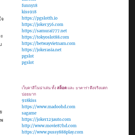
funny18
kiss918
ใจ
https://pgslotth.io
https://joker356.com
https://samurai777.net
าะ
https://tokyoslot88.com
บ
https://betwayvietnam.com
https://jokerasia.net
pgslot
pgslot
ง
เว็บคาสิโนน่าเล่น ทั้ง
สล็อต
และ
บาคาร่า
ตึงจริงแตก
บ่อยมาก
918kiss
https://www.madoohd.com
ย
sagame
าพ
https://joker123auto.com
http://www.movie87hd.com
https://www.pussy888play.com