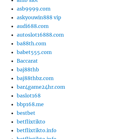
asb9999.com
askyouwin888 vip
audi688.com
autoslot16888.com
ba88th.com
babet555.com
Baccarat
baj88thb
baj88thbz.com
bar4game24hr.com
baslot168
bbp168.me
bestbet
betflixtikto
betflixtikto.info
betflixtikto.info