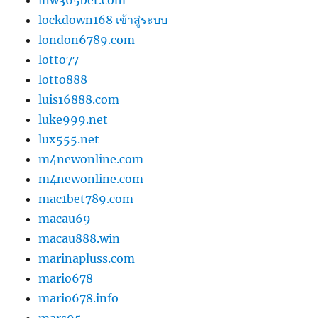
lockdown168 เข้าสู่ระบบ
london6789.com
lotto77
lotto888
luis16888.com
luke999.net
lux555.net
m4newonline.com
m4newonline.com
mac1bet789.com
macau69
macau888.win
marinapluss.com
mario678
mario678.info
mars95