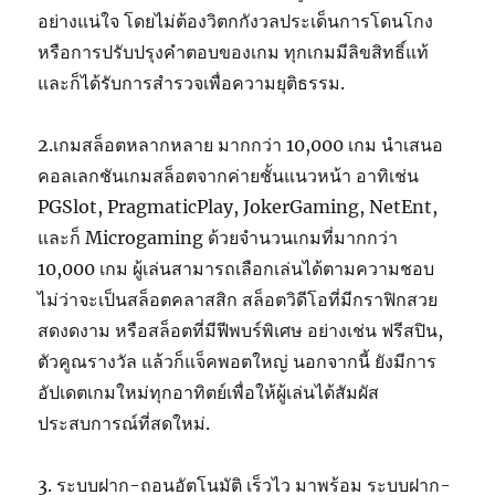
อย่างแน่ใจ โดยไม่ต้องวิตกกังวลประเด็นการโดนโกง
หรือการปรับปรุงคำตอบของเกม ทุกเกมมีลิขสิทธิ์แท้
และก็ได้รับการสำรวจเพื่อความยุติธรรม.
2.เกมสล็อตหลากหลาย มากกว่า 10,000 เกม นำเสนอ
คอลเลกชันเกมสล็อตจากค่ายชั้นแนวหน้า อาทิเช่น
PGSlot, PragmaticPlay, JokerGaming, NetEnt,
และก็ Microgaming ด้วยจำนวนเกมที่มากกว่า
10,000 เกม ผู้เล่นสามารถเลือกเล่นได้ตามความชอบ
ไม่ว่าจะเป็นสล็อตคลาสสิก สล็อตวิดีโอที่มีกราฟิกสวย
สดงดงาม หรือสล็อตที่มีฟีพบร์พิเศษ อย่างเช่น ฟรีสปิน,
ตัวคูณรางวัล แล้วก็แจ็คพอตใหญ่ นอกจากนี้ ยังมีการ
อัปเดตเกมใหม่ทุกอาทิตย์เพื่อให้ผู้เล่นได้สัมผัส
ประสบการณ์ที่สดใหม่.
3. ระบบฝาก-ถอนอัตโนมัติ เร็วไว มาพร้อม ระบบฝาก-