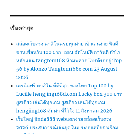
เรื่องล่าสุด
สล็อตเว็บตรง คาสิโนครบทุกค่าย เข้าเล่นง่าย ฟีลดี
ชวนเพื่อนรับ 100 ฝาก-ถอน อัตโนมัติ การันตี กำไร
หลักแสน tangtem168 ห้ามพลาด โปรดีรออยู่ Top
56 by Alonzo Tangtem168e.com 23 August
2026
เครดิตฟรี คาสิโน ที่ดีที่สุด ของไทย Top 100 by
Lucille hengjing168d.com Lucky box 300 บาท
ยูสเดียว เล่นได้ทุกเกม ยูสเดียว เล่นได้ทุกเกม
hengjing168 คุ้มค่า ที่ไว้ใจ 11 สิงหาคม 2026
เว็บใหญ่ jinda888 webแตกง่าย สล็อตเว็บตรง
2026 ประสบการณ์เล่นยุคใหม่ ระบบเสถียร พร้อม