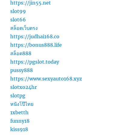
https://jin55.net
slot99
slot66
สล็อตเว็บตรง
https://judhai168.co
https://bonus888.life
สล็อต888
https://pgslot.today
pussy888
https://www.sexyauto168.xyz
slotxo24hr
slotpg
หนังโป๊ไทย
1xbetth
funny18
kiss918