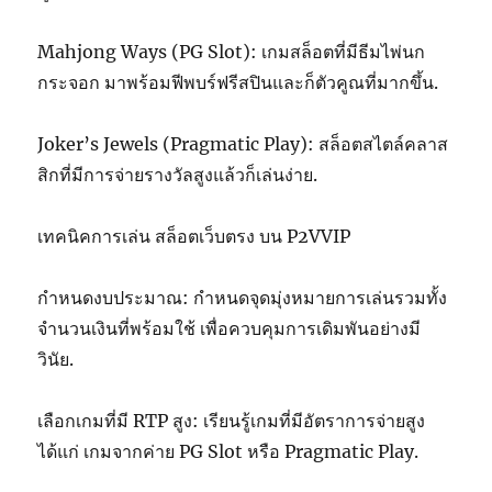
Mahjong Ways (PG Slot): เกมสล็อตที่มีธีมไพ่นก
กระจอก มาพร้อมฟีพบร์ฟรีสปินและก็ตัวคูณที่มากขึ้น.
Joker’s Jewels (Pragmatic Play): สล็อตสไตล์คลาส
สิกที่มีการจ่ายรางวัลสูงแล้วก็เล่นง่าย.
เทคนิคการเล่น สล็อตเว็บตรง บน P2VVIP
กำหนดงบประมาณ: กำหนดจุดมุ่งหมายการเล่นรวมทั้ง
จำนวนเงินที่พร้อมใช้ เพื่อควบคุมการเดิมพันอย่างมี
วินัย.
เลือกเกมที่มี RTP สูง: เรียนรู้เกมที่มีอัตราการจ่ายสูง
ได้แก่ เกมจากค่าย PG Slot หรือ Pragmatic Play.