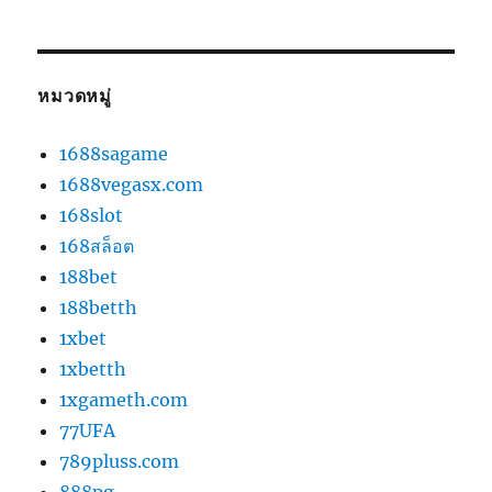
หมวดหมู่
1688sagame
1688vegasx.com
168slot
168สล็อต
188bet
188betth
1xbet
1xbetth
1xgameth.com
77UFA
789pluss.com
888pg