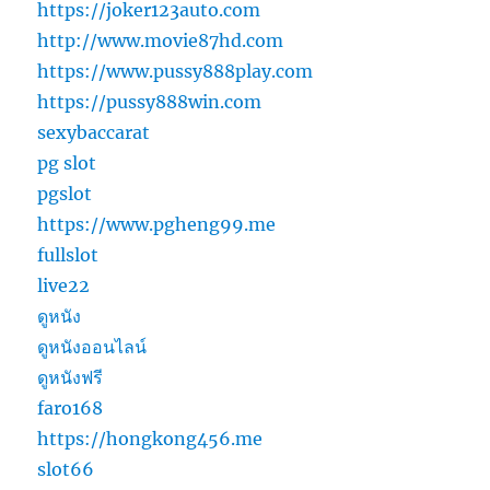
https://joker123auto.com
http://www.movie87hd.com
https://www.pussy888play.com
https://pussy888win.com
sexybaccarat
pg slot
pgslot
https://www.pgheng99.me
fullslot
live22
ดูหนัง
ดูหนังออนไลน์
ดูหนังฟรี
faro168
https://hongkong456.me
slot66