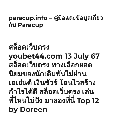
paracup.info – คู่มือและข้อมูลเกี่ยว
กับ Paracup
สล็อตเว็บตรง
youbet44.com 13 July 67
สล็อตเว็บตรง ทางเลือกยอด
นิยมของนักเดิมพันไม่ผ่าน
เอเย่นต์ เงินชัวร์ โอนไวสร้าง
กำไรได้ดี สล็อตเว็บตรง เล่น
ที่ไหนไม่ปัง มาลองที่นี่ Top 12
by Doreen