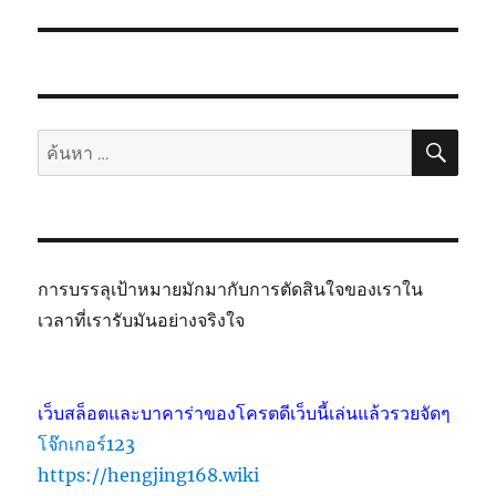
ค้นห
ค้นหา:
การบรรลุเป้าหมายมักมากับการตัดสินใจของเราใน
เวลาที่เรารับมันอย่างจริงใจ
เว็บสล็อตและบาคาร่าของโครตดีเว็บนี้เล่นแล้วรวยจัดๆ
โจ๊กเกอร์123
https://hengjing168.wiki