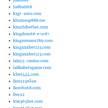
Judhai168
k1gt-auto.com
khumsup888.me
kimchibetbet.com
kingdom66 ทางเข้า
kingromans789.com
kingxxxbet123.com
kingxxxbet123.com
lala55-casino.com
lalikabetsgame.com
lcbet444.com
lion123สล็อต
lionth168.com
live22
lnw365bet.com
lnw365bet.com