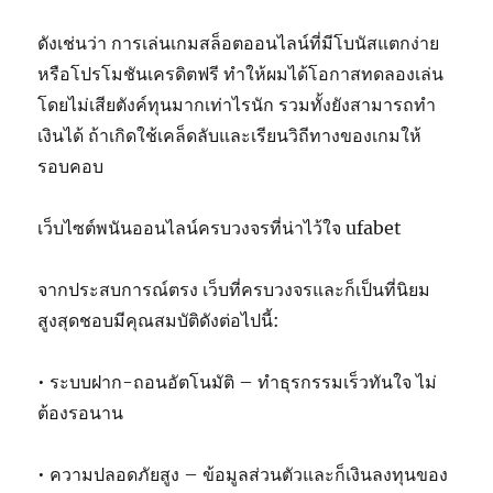
ดังเช่นว่า การเล่นเกมสล็อตออนไลน์ที่มีโบนัสแตกง่าย
หรือโปรโมชันเครดิตฟรี ทำให้ผมได้โอกาสทดลองเล่น
โดยไม่เสียตังค์ทุนมากเท่าไรนัก รวมทั้งยังสามารถทำ
เงินได้ ถ้าเกิดใช้เคล็ดลับและเรียนวิถีทางของเกมให้
รอบคอบ
เว็บไซต์พนันออนไลน์ครบวงจรที่น่าไว้ใจ ufabet
จากประสบการณ์ตรง เว็บที่ครบวงจรและก็เป็นที่นิยม
สูงสุดชอบมีคุณสมบัติดังต่อไปนี้:
• ระบบฝาก-ถอนอัตโนมัติ – ทำธุรกรรมเร็วทันใจ ไม่
ต้องรอนาน
• ความปลอดภัยสูง – ข้อมูลส่วนตัวและก็เงินลงทุนของ