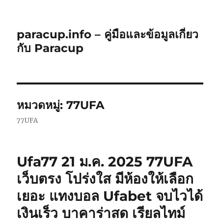
paracup.info – คู่มือและข้อมูลเกี่ยว
กับ Paracup
หมวดหมู่:
77UFA
77UFA
Ufa77 21 ม.ค. 2025 77UFA
เว็บตรง โปร่งใส มีห้องให้เลือก
เยอะ แทงบอล Ufabet จบไวได้
เงินเร็ว บาคาร่าสด เรียลไทม์