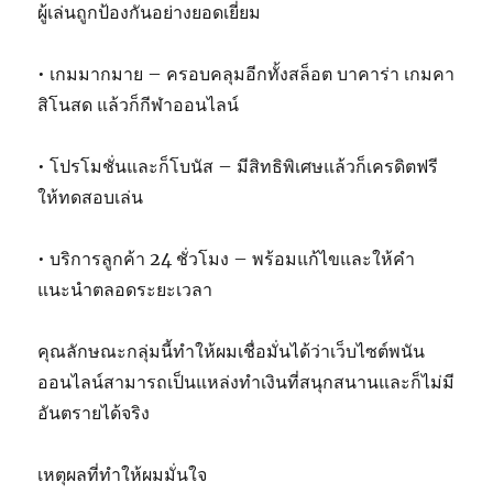
ผู้เล่นถูกป้องกันอย่างยอดเยี่ยม
• เกมมากมาย – ครอบคลุมอีกทั้งสล็อต บาคาร่า เกมคา
สิโนสด แล้วก็กีฬาออนไลน์
• โปรโมชั่นและก็โบนัส – มีสิทธิพิเศษแล้วก็เครดิตฟรี
ให้ทดสอบเล่น
• บริการลูกค้า 24 ชั่วโมง – พร้อมแก้ไขและให้คำ
แนะนำตลอดระยะเวลา
คุณลักษณะกลุ่มนี้ทำให้ผมเชื่อมั่นได้ว่าเว็บไซต์พนัน
ออนไลน์สามารถเป็นแหล่งทำเงินที่สนุกสนานและก็ไม่มี
อันตรายได้จริง
เหตุผลที่ทำให้ผมมั่นใจ