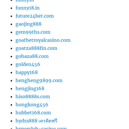
funny18.in
future24bet.com
gaojing888
gem99ths.com
goatbetroyalcasino.com
goatza888fin.com
gobaza88.com
golden456
happy168
hengheng9899.com
hengjing168
hiso8888s.com
hongkong456
hubbet168.com
hydra888 เครดิตฟรี
hyperclub-casino.com