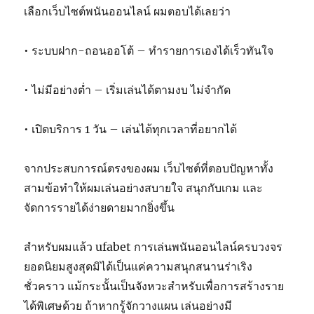
เลือกเว็บไซต์พนันออนไลน์ ผมตอบได้เลยว่า
• ระบบฝาก-ถอนออโต้ – ทำรายการเองได้เร็วทันใจ
• ไม่มีอย่างต่ำ – เริ่มเล่นได้ตามงบ ไม่จำกัด
• เปิดบริการ 1 วัน – เล่นได้ทุกเวลาที่อยากได้
จากประสบการณ์ตรงของผม เว็บไซต์ที่ตอบปัญหาทั้ง
สามข้อทำให้ผมเล่นอย่างสบายใจ สนุกกับเกม และ
จัดการรายได้ง่ายดายมากยิ่งขึ้น
สำหรับผมแล้ว ufabet การเล่นพนันออนไลน์ครบวงจร
ยอดนิยมสูงสุดมิได้เป็นแค่ความสนุกสนานร่าเริง
ชั่วคราว แม้กระนั้นเป็นจังหวะสำหรับเพื่อการสร้างราย
ได้พิเศษด้วย ถ้าหากรู้จักวางแผน เล่นอย่างมี