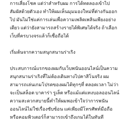
การเสี่ยงโชค แต่ว่าสำหรับผม การได้ทดลองเข้าไป
สัมผัสด้วยตัวเอง ทำให้ผมเห็นมุมมองใหม่ที่ต่างกันออก
ไป มันไม่ใช่แค่การเล่นเพื่อความเพลิดเพลินเพียงอย่าง
เดียว แต่ว่ายังสามารถสร้างรายได้พิเศษได้จริง ถ้าเลือก
เว็บที่ครบวงจรแล้วก็เชื่อถือได้
เริ่มต้นจากความสนุกสนานร่าเริง
ประสบการณ์แรกของผมกับเว็บพนันออนไลน์เป็นความ
สนุกสนานร่าเริงที่ไม่ต้องเดินทางไปคาสิโนจริง ผม
สามารถเล่นเกมโปรดของผมได้ทุกๆที่ ตลอดเวลา ไม่ว่า
จะเป็นสล็อต บาคาร่า รูเล็ต หรือแม้แต่แทงบอลออนไลน์
ความสะดวกสบายนี้ทำให้ผมพอเข้าใจว่าการพนัน
ออนไลน์ไม่ใช่เรื่องซับซ้อน แค่เพียงมีโทรศัพท์มือถือ
หรือคอมพิวเตอร์ก็สามารถเข้าถึงเกมได้ในทันที