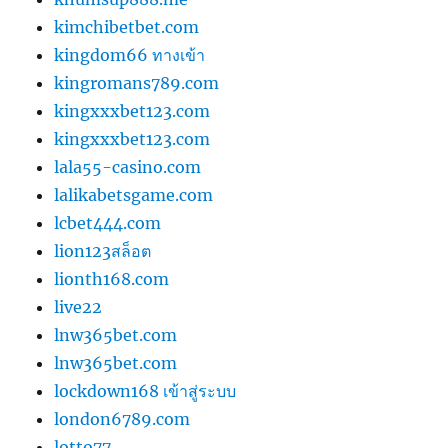
kimchibetbet.com
kingdom66 ทางเข้า
kingromans789.com
kingxxxbet123.com
kingxxxbet123.com
lala55-casino.com
lalikabetsgame.com
lcbet444.com
lion123สล็อต
lionth168.com
live22
lnw365bet.com
lnw365bet.com
lockdown168 เข้าสู่ระบบ
london6789.com
lotto77