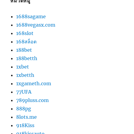
หมวดหมู่
1688sagame
1688vegasx.com
168slot
168สล็อต
188bet
188betth
1xbet
1xbetth
1xgameth.com
77UFA
789pluss.com
888pg
8lots.me
918Kiss
918kissauto