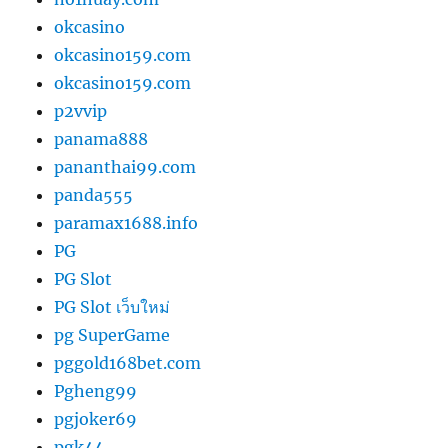
okcasino
okcasino159.com
okcasino159.com
p2vvip
panama888
pananthai99.com
panda555
paramax1688.info
PG
PG Slot
PG Slot เว็บใหม่
pg SuperGame
pggold168bet.com
Pgheng99
pgjoker69
pgk44