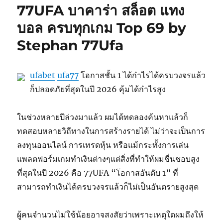
77UFA บาคาร่า สล็อต แทง
บอล ครบทุกเกม Top 69 by
Stephan 77Ufa
ufabet
ufa77
โอกาสชั้น 1 ได้กำไรได้ครบวงจรแล้ว
ก็ปลอดภัยที่สุดในปี 2026 คุ้มได้กำไรสูง
ในช่วงหลายปีล่วงมาแล้ว ผมได้ทดลองค้นหาแล้วก็
ทดสอบหลายวิถีทางในการสร้างรายได้ ไม่ว่าจะเป็นการ
ลงทุนออนไลน์ การเทรดหุ้น หรือแม้กระทั้งการเล่น
แพลตฟอร์มเกมทำเงินต่างๆแต่สิ่งที่ทำให้ผมชื่นชอบสูง
ที่สุดในปี 2026 คือ 77UFA “โอกาสอันดับ 1” ที่
สามารถทำเงินได้ครบวงจรแล้วก็ไม่เป็นอันตรายสูงสุด
ผู้คนจำนวนไม่ใช้น้อยอาจสงสัยว่าเพราะเหตุใดผมถึงให้