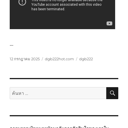
…
เขียน
หมวด
ป้าย
12 กรกฎาคม 2025
dgb222hot.com
dgb222
เมื่อ
หมู่
กำกับ
ค้นห
ค้นหา: