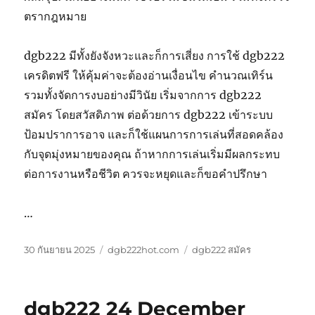
ตรากฎหมาย
dgb222 มีทั้งยังจังหวะและก็การเสี่ยง การใช้ dgb222
เครดิตฟรี ให้คุ้มค่าจะต้องอ่านเงื่อนไข คำนวณเทิร์น
รวมทั้งจัดการงบอย่างมีวินัย เริ่มจากการ dgb222
สมัคร โดยสวัสดิภาพ ต่อด้วยการ dgb222 เข้าระบบ
ป้อมปราการอาจ และก็ใช้แผนการการเล่นที่สอดคล้อง
กับจุดมุ่งหมายของคุณ ถ้าหากการเล่นเริ่มมีผลกระทบ
ต่อการงานหรือชีวิต ควรจะหยุดและก็ขอคำปรึกษา
…
เขียน
หมวด
ป้าย
30 กันยายน 2025
dgb222hot.com
dgb222 สมัคร
เมื่อ
หมู่
กำกับ
dgb222 24 December