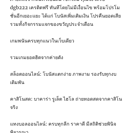
dgb222 เครดิตฟรี ทันทีโดยไม่มีเงื่อนไข พร้อมโปรโม
ชั่นอีกเยอะแยะ ได้แก่ โบนัสเพิ่มเติมเงิน โปรคืนยอดเสีย
รวมทั้งกิจกรรมแจกของขวัญประจำเดือน
เกมพนันครบทุกแนวในเว็บเดียว
รวมเกมยอดฮิตจากค่ายดัง
สล็อตออนไลน์: โบนัสแตกง่าย ภาพงาม รองรับทุกงบ
เดิมพัน
คาสิโนสด: บาคาร่า รูเล็ต ไฮโล ถ่ายทอดสดจากคาสิโน
จริง
แทงบอลออนไลน์: ครบทุกลีก ราคาดี มีสถิติช่วยพินิจ
พิจารณา