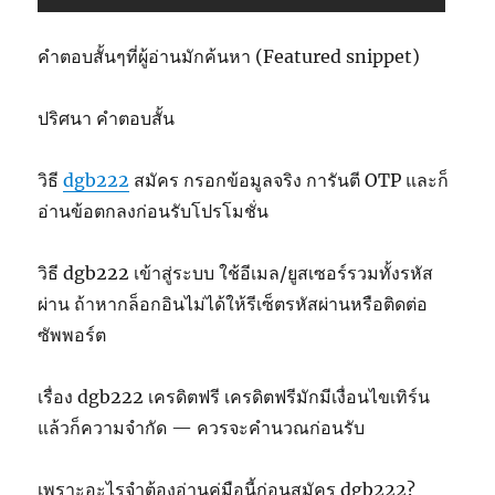
คำตอบสั้นๆที่ผู้อ่านมักค้นหา (Featured snippet)
ปริศนา คำตอบสั้น
วิธี
dgb222
สมัคร กรอกข้อมูลจริง การันตี OTP และก็
อ่านข้อตกลงก่อนรับโปรโมชั่น
วิธี dgb222 เข้าสู่ระบบ ใช้อีเมล/ยูสเซอร์รวมทั้งรหัส
ผ่าน ถ้าหากล็อกอินไม่ได้ให้รีเซ็ตรหัสผ่านหรือติดต่อ
ซัพพอร์ต
เรื่อง dgb222 เครดิตฟรี เครดิตฟรีมักมีเงื่อนไขเทิร์น
แล้วก็ความจำกัด — ควรจะคำนวณก่อนรับ
เพราะอะไรจำต้องอ่านคู่มือนี้ก่อนสมัคร dgb222?