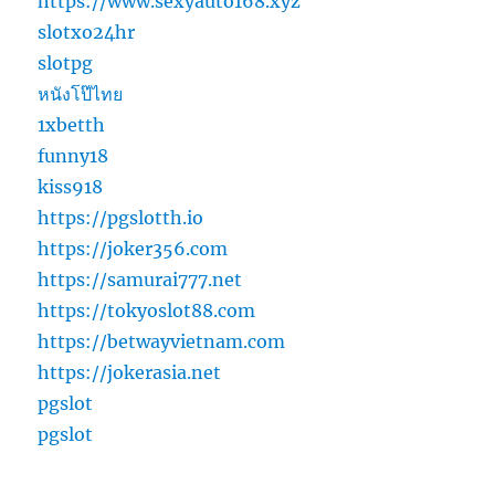
https://www.sexyauto168.xyz
slotxo24hr
slotpg
หนังโป๊ไทย
1xbetth
funny18
kiss918
https://pgslotth.io
https://joker356.com
https://samurai777.net
https://tokyoslot88.com
https://betwayvietnam.com
https://jokerasia.net
pgslot
pgslot