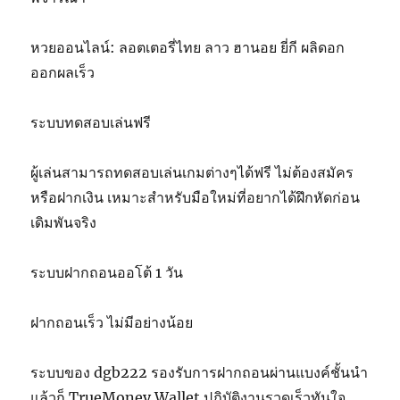
หวยออนไลน์: ลอตเตอรี่ไทย ลาว ฮานอย ยี่กี ผลิดอก
ออกผลเร็ว
ระบบทดสอบเล่นฟรี
ผู้เล่นสามารถทดสอบเล่นเกมต่างๆได้ฟรี ไม่ต้องสมัคร
หรือฝากเงิน เหมาะสำหรับมือใหม่ที่อยากได้ฝึกหัดก่อน
เดิมพันจริง
ระบบฝากถอนออโต้ 1 วัน
ฝากถอนเร็ว ไม่มีอย่างน้อย
ระบบของ dgb222 รองรับการฝากถอนผ่านแบงค์ชั้นนำ
แล้วก็ TrueMoney Wallet ปฏิบัติงานรวดเร็วทันใจ