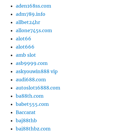
aden168ss.com
adm789.info
allbet24hr
allone745s.com
alot66
alot666
amb slot
asb9999.com
askyouwin888 vip
audi688.com
autoslot16888.com
ba88th.com
babet555.com
Baccarat
baj88thb
baj88thbz.com