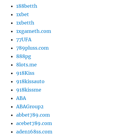
188betth
1xbet
1xbetth
1xgameth.com
77UFA
789pluss.com
888pg
8lots.me
918Kiss
918kissauto
918kissme
ABA
ABAGroup2
abbet789.com
acebet789.com
aden168ss.com