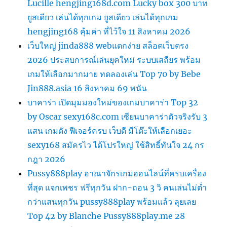
Lucille hengjing168d.com Lucky box 300 บาท
ยูสเดียว เล่นได้ทุกเกม ยูสเดียว เล่นได้ทุกเกม
hengjing168 คุ้มค่า ที่ไว้ใจ 11 สิงหาคม 2026
เว็บใหญ่ jinda888 webแตกง่าย สล็อตเว็บตรง
2026 ประสบการณ์เล่นยุคใหม่ ระบบเสถียร พร้อม
เกมให้เลือกมากมาย ทดลองเล่น Top 70 by Bebe
Jin888.asia 16 สิงหาคม 69 พนัน
บาคาร่า เปิดมุมมองใหม่ของเกมบาคาร่า Top 32
by Oscar sexy168c.com เซียนบาคาร่าตัวจริงรับ 3
แสน เกมดัง ฟีเจอร์ครบ เว็บดี มีโต๊ะให้เลือกเยอะ
sexy168 สมัครไว ได้โปรใหญ่ ใช้สิทธิ์ทันใจ 24 กร
กฎา 2026
Pussy888play อาณาจักรเกมออนไลน์ที่ครบเครื่อง
ที่สุด แจกเพชร ฟรีทุกวัน ฝาก-ถอน 3 วิ คนเล่นไม่ต่ำ
กว่าแสนทุกวัน pussy888play พร้อมแล้ว ลุยเลย
Top 42 by Blanche Pussy888play.me 28