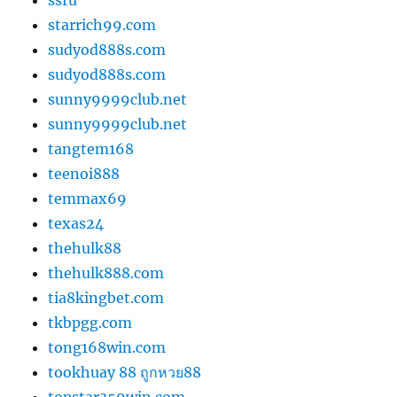
ssru
starrich99.com
sudyod888s.com
sudyod888s.com
sunny9999club.net
sunny9999club.net
tangtem168
teenoi888
temmax69
texas24
thehulk88
thehulk888.com
tia8kingbet.com
tkbpgg.com
tong168win.com
tookhuay 88 ถูกหวย88