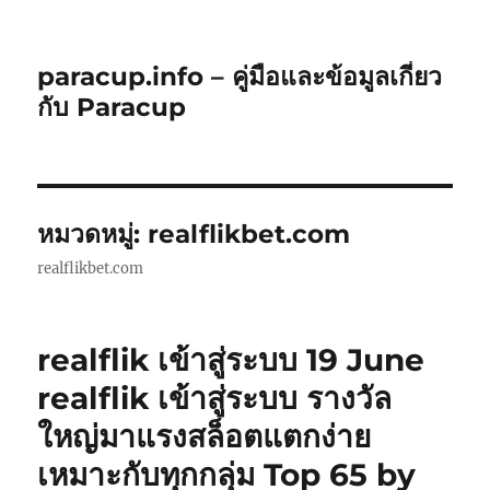
paracup.info – คู่มือและข้อมูลเกี่ยว
กับ Paracup
หมวดหมู่:
realflikbet.com
realflikbet.com
realflik เข้าสู่ระบบ 19 June
realflik เข้าสู่ระบบ รางวัล
ใหญ่มาแรงสล็อตแตกง่าย
เหมาะกับทุกกลุ่ม Top 65 by