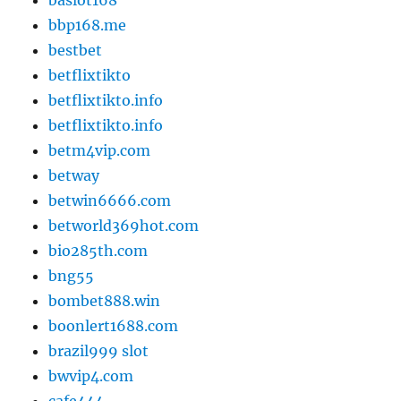
baslot168
bbp168.me
bestbet
betflixtikto
betflixtikto.info
betflixtikto.info
betm4vip.com
betway
betwin6666.com
betworld369hot.com
bio285th.com
bng55
bombet888.win
boonlert1688.com
brazil999 slot
bwvip4.com