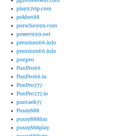
pgzeus88win.com
play97vip.com
pokbet88
porsche999.com
power999.net
premium66.info
premium66.info
punpro
PunPro66
PunPro66.in
PunPro777
PunPro777.io
puntaek77
Pussy888
pussy888fun
pussy888play