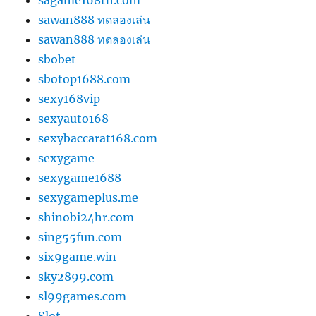
sagame168th.com
sawan888 ทดลองเล่น
sawan888 ทดลองเล่น
sbobet
sbotop1688.com
sexy168vip
sexyauto168
sexybaccarat168.com
sexygame
sexygame1688
sexygameplus.me
shinobi24hr.com
sing55fun.com
six9game.win
sky2899.com
sl99games.com