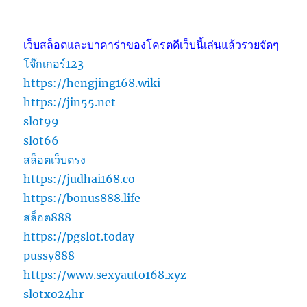
เว็บสล็อตและบาคาร่าของโครตดีเว็บนี้เล่นแล้วรวยจัดๆ
โจ๊กเกอร์123
https://hengjing168.wiki
https://jin55.net
slot99
slot66
สล็อตเว็บตรง
https://judhai168.co
https://bonus888.life
สล็อต888
https://pgslot.today
pussy888
https://www.sexyauto168.xyz
slotxo24hr