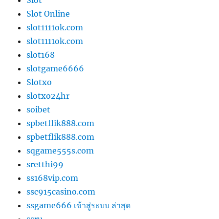
Slot
Slot Online
slot1111ok.com
slot1111ok.com
slot168
slotgame6666
Slotxo
slotxo24hr
soibet
spbetflik888.com
spbetflik888.com
sqgame555s.com
sretthi99
ss168vip.com
ssc915casino.com
ssgame666 เข้าสู่ระบบ ล่าสุด