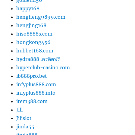
golden456
happy168
hengheng9899.com
hengjing168
hiso8888s.com
hongkong456
hubbet168.com
hydra888 เครดิตฟรี
hyperclub-casino.com
ib888pro.bet
infyplus888.com
infyplus888.info
item388.com
Jili
Jilislot
jinda55