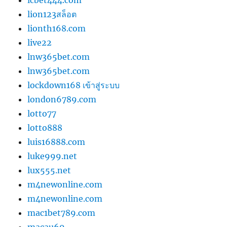
lcbet444.com
lion123สล็อต
lionth168.com
live22
lnw365bet.com
lnw365bet.com
lockdown168 เข้าสู่ระบบ
london6789.com
lotto77
lotto888
luis16888.com
luke999.net
lux555.net
m4newonline.com
m4newonline.com
mac1bet789.com