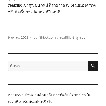
realflik เข้าสู่ระบบ วันนี้ ก็สามารถรับ realflik เครดิต
ฟรี เพื่อเริ่มการเดิมพันได้ในทันที
…
เขียน
หมวด
ป้าย
9 ตุลาคม 2025
realflikbet.com
realflik เข้าสู่ระบบ
เมื่อ
หมู่
กำกับ
ค้นห
ค้นหา:
การบรรลุเป้าหมายมักมากับการตัดสินใจของเราใน
เวลาที่เรารับมันอย่างจริงใจ