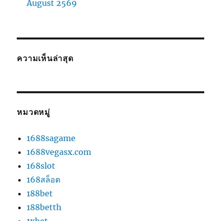
August 2569
ความเห็นล่าสุด
หมวดหมู่
1688sagame
1688vegasx.com
168slot
168สล็อต
188bet
188betth