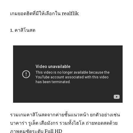
เกมยอดฮิตที่มีให้เลือกใน realflik
1. คาสิโนสด
รวมเกมคาสิโนสดจากค่ายชั้นแนวหน้า ยกตัวอย่างเช่น
บาคาร่า รูเล็ต เสือมังกร รวมทั้งไฮโล ถ่ายทอดสดด้วย
ภาพคมชัดระดับ Full HD