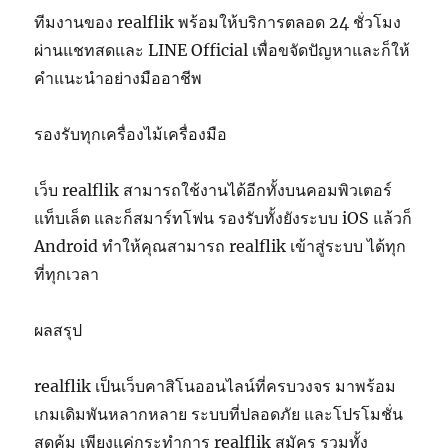
ทีมงานของ realflik พร้อมให้บริการตลอด 24 ชั่วโมง
ผ่านแชทสดและ LINE Official เพื่อขจัดปัญหาและก็ให้
คำแนะนำอย่างมืออาชีพ
รองรับทุกเครื่องไม้เครื่องมือ
เว็บ realflik สามารถใช้งานได้อีกทั้งบนคอมพิวเตอร์
แท็บเล็ต และก็สมาร์ทโฟน รองรับทั้งยังระบบ iOS แล้วก็
Android ทำให้คุณสามารถ realflik เข้าสู่ระบบ ได้ทุก
ที่ทุกเวลา
ผลสรุป
realflik เป็นเว็บคาสิโนออนไลน์ที่ครบวงจร มาพร้อม
เกมเดิมพันหลากหลาย ระบบที่ปลอดภัย และโปรโมชั่น
สุดคุ้ม เพียงแค่กระทำการ realflik สมัคร รวมทั้ง