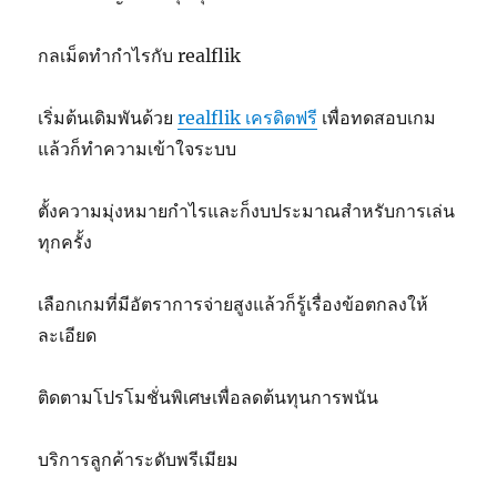
กลเม็ดทำกำไรกับ realflik
เริ่มต้นเดิมพันด้วย
realflik เครดิตฟรี
เพื่อทดสอบเกม
แล้วก็ทำความเข้าใจระบบ
ตั้งความมุ่งหมายกำไรและก็งบประมาณสำหรับการเล่น
ทุกครั้ง
เลือกเกมที่มีอัตราการจ่ายสูงแล้วก็รู้เรื่องข้อตกลงให้
ละเอียด
ติดตามโปรโมชั่นพิเศษเพื่อลดต้นทุนการพนัน
บริการลูกค้าระดับพรีเมียม