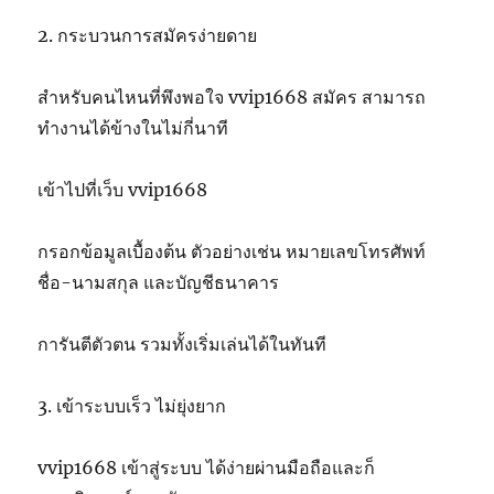
2. กระบวนการสมัครง่ายดาย
สำหรับคนไหนที่พึงพอใจ vvip1668 สมัคร สามารถ
ทำงานได้ข้างในไม่กี่นาที
เข้าไปที่เว็บ vvip1668
กรอกข้อมูลเบื้องต้น ตัวอย่างเช่น หมายเลขโทรศัพท์
ชื่อ-นามสกุล และบัญชีธนาคาร
การันตีตัวตน รวมทั้งเริ่มเล่นได้ในทันที
3. เข้าระบบเร็ว ไม่ยุ่งยาก
vvip1668 เข้าสู่ระบบ ได้ง่ายผ่านมือถือและก็