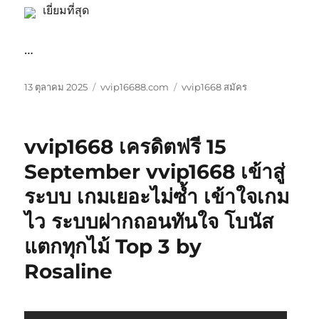
เยี่ยมที่สุด
…
เขียน
หมวด
ป้าย
13 ตุลาคม 2025
vvip16688.com
vvip1668 สมัคร
เมื่อ
หมู่
กำกับ
vvip1668 เครดิตฟรี 15
September vvip1668 เข้าสู่
ระบบ เกมเยอะไม่ซ้ำ เข้าใจเกม
ไว ระบบฝากถอนทันใจ โบนัส
แตกทุกไม้ Top 3 by
Rosaline