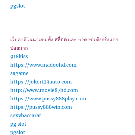
pgslot
เว็บคาสิโนน่าเล่น ทั้ง
สล็อต
และ
บาคาร่า
ตึงจริงแตก
บ่อยมาก
918kiss
https://www.madoohd.com
sagame
https://joker123auto.com
http://www.movie87hd.com
https://www.pussy888play.com
https://pussy888win.com
sexybaccarat
pg slot
pgslot