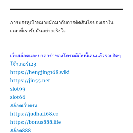
การบรรลุเป้าหมายมักมากับการตัดสินใจของเราใน
เวลาที่เรารับมันอย่างจริงใจ
เว็บสล็อตและบาคาร่าของโครตดีเว็บนี้เล่นแล้วรวยจัดๆ
โจ๊กเกอร์123
https://hengjing168.wiki
https://jin55.net
slot99
slot66
สล็อตเว็บตรง
https://judhai168.co
https://bonus888.life
สล็อต888