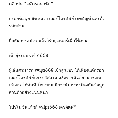
คลิกปุ่ม “สมัครสมาชิก”
กรอกข้อมูล ดังเช่นว่า เบอร์โทรศัพท์ เลขบัญชี และตั้ง
รหัสผ่าน
ยืนยันการสมัคร แล้วก็รับยูสเซอร์เพื่อใช้งาน
เข้าสู่ระบบ vvip1668
ผู้เล่นสามารถ vvip1668 เข้าสู่ระบบ ได้เพียงแค่กรอก
เบอร์โทรศัพท์และรหัสผ่าน หลังจากนั้นก็สามารถเข้า
เล่นเกมได้ทันที โดยระบบมีการคุ้มครองป้องกันข้อมูล
ส่วนตัวอย่างแน่นหนา
โปรโมชั่นแล้วก็ vvip1668 เครดิตฟรี