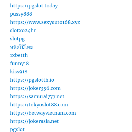
https://pgslot.today
pussy888
https://www.sexyauto168.xyz
slotxo24hr
slotpg
หนังโป๊ไทย
1xbetth
funny18
kiss918
https://pgslotth.io
https://joker356.com
https://samurai777.net
https://tokyoslot88.com
https://betwayvietnam.com
https://jokerasia.net
pgslot