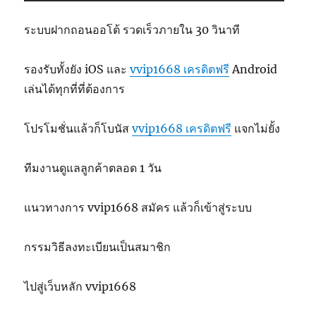
ระบบฝากถอนออโต้ รวดเร็วภายใน 30 วินาที
รองรับทั้งยัง iOS และ
vvip1668 เครดิตฟรี
Android
เล่นได้ทุกที่ที่ต้องการ
โปรโมชั่นแล้วก็โบนัส
vvip1668 เครดิตฟรี
แจกไม่ยั้ง
ทีมงานดูแลลูกค้าตลอด 1 วัน
แนวทางการ vvip1668 สมัคร แล้วก็เข้าสู่ระบบ
กรรมวิธีลงทะเบียนเป็นสมาชิก
ไปสู่เว็บหลัก vvip1668