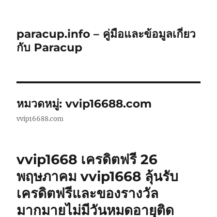
paracup.info – คู่มือและข้อมูลเกี่ยว
กับ Paracup
หมวดหมู่:
vvip16688.com
vvip16688.com
vvip1668 เครดิตฟรี 26
พฤษภาคม vvip1668 ลุ้นรับ
เครดิตฟรีและของรางวัล
มากมายไม่มีวันหมดอายุติด