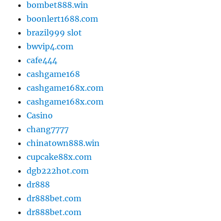
bombet888.win
boonlert1688.com
brazil999 slot
bwvip4.com
cafe444
cashgame168
cashgame168x.com
cashgame168x.com
Casino
chang7777
chinatown888.win
cupcake88x.com
dgb222hot.com
dr888
dr888bet.com
dr888bet.com