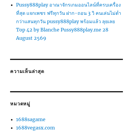
Pussy888play อาณาจักรเกมออนไลน์ที่ครบเครื่อง
ที่สุด แจกเพชร ฟรีทุกวัน ฝาก-ถอน 3 วิ คนเล่นไม่ต่ำ
กว่าแสนทุกวัน pussy888play พร้อมแล้ว ลุยเลย
Top 42 by Blanche Pussy888play.me 28
August 2569
ความเห็นล่าสุด
หมวดหมู่
1688sagame
1688vegasx.com