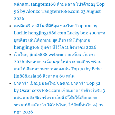
หลักแสน tangtem168 ห้ามพลาด โปรดีรออยู่ Top
56 by Alonzo Tangtem168e.com 23 August
2026
เครดิตฟรี คาสิโน ที่ดีที่สุด ของไทย Top 100 by
Lucille hengjing168d.com Lucky box 300 บาท
ยูสเดียว เล่นได้ทุกเกม ยูสเดียว เล่นได้ทุกเกม
hengjing168 คุ้มค่า ที่ไว้ใจ 11 สิงหาคม 2026
เว็บใหญ่ jinda888 webแตกง่าย สล็อตเว็บตรง
2026 ประสบการณ์เล่นยุคใหม่ ระบบเสถียร พร้อม
เกมให้เลือกมากมาย ทดลองเล่น Top 70 by Bebe
Jin888.asia 16 สิงหาคม 69 พนัน
บาคาร่า เปิดมุมมองใหม่ของเกมบาคาร่า Top 32
by Oscar sexy168c.com เซียนบาคาร่าตัวจริงรับ 3
แสน เกมดัง ฟีเจอร์ครบ เว็บดี มีโต๊ะให้เลือกเยอะ
sexy168 สมัครไว ได้โปรใหญ่ ใช้สิทธิ์ทันใจ 24 กร
กฎา 2026