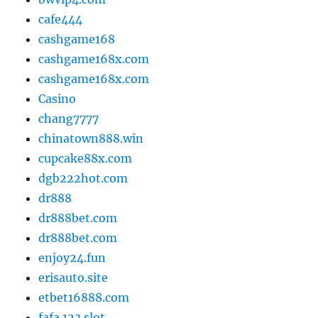
cafe444
cashgame168
cashgame168x.com
cashgame168x.com
Casino
chang7777
chinatown888.win
cupcake88x.com
dgb222hot.com
dr888
dr888bet.com
dr888bet.com
enjoy24.fun
erisauto.site
etbet16888.com
fafa 123 slot