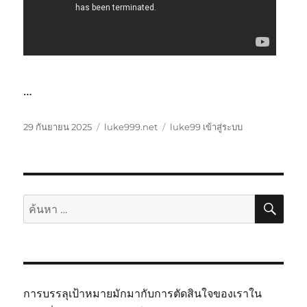
…
เขียน
หมวด
ป้าย
29 กันยายน 2025
luke999.net
luke99 เข้าสู่ระบบ
เมื่อ
หมู่
กำกับ
ค้นห
ค้นหา:
การบรรลุเป้าหมายมักมากับการตัดสินใจของเราใน