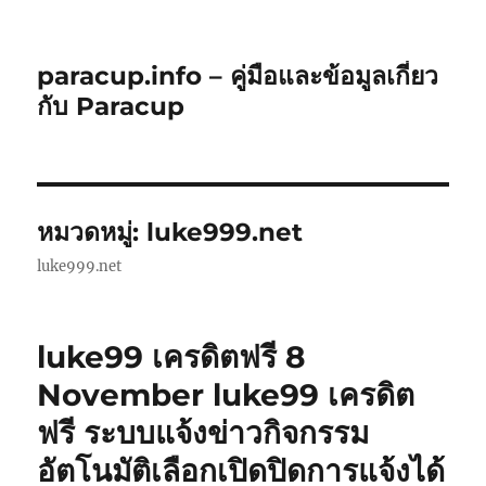
paracup.info – คู่มือและข้อมูลเกี่ยว
กับ Paracup
หมวดหมู่:
luke999.net
luke999.net
luke99 เครดิตฟรี 8
November luke99 เครดิต
ฟรี ระบบแจ้งข่าวกิจกรรม
อัตโนมัติเลือกเปิดปิดการแจ้งได้