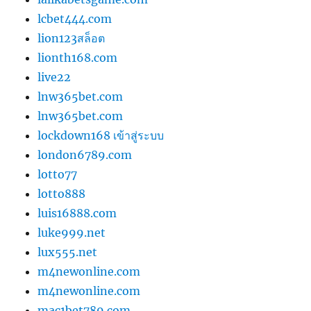
lcbet444.com
lion123สล็อต
lionth168.com
live22
lnw365bet.com
lnw365bet.com
lockdown168 เข้าสู่ระบบ
london6789.com
lotto77
lotto888
luis16888.com
luke999.net
lux555.net
m4newonline.com
m4newonline.com
mac1bet789.com