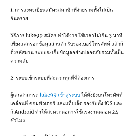
1. การลงทะเบียนสมัครสมาชิกที่ง่ายรวมทั้งไม่เป็น
อันตราย
วิธีการ luke99 สมัคร ทำได้ง่าย ใช้เวลาไม่เกิน 3 นาที
เพียงแค่กรอกข้อมูลส่วนตัว รับรองเบอร์โทรศัพท์ แล้วก็
ตั้งรหัสผ่าน ระบบจะเก็บข้อมูลอย่างปลอดภัยรวมทั้งเป็น
ความลับ
2. ระบบเข้าระบบที่สะดวกทุกที่ที่ต้องการ
ผู้เล่นสามารถ
luke99 เข้าสู่ระบบ
ได้ทั้งยังบนโทรศัพท์
เคลื่อนที่ คอมพิวเตอร์ และแท็บเล็ต รองรับทั้ง iOS และ
ก็ Android ทำให้สะดวกต่อการใช้แรงงานตลอด 24
ชั่วโมง