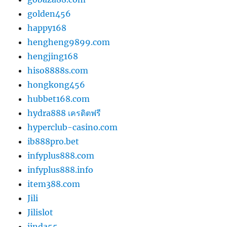
golden456
happy168
hengheng9899.com
hengjing168
hiso8888s.com
hongkong456
hubbet168.com
hydra888 เครดิตฟรี
hyperclub-casino.com
ib888pro.bet
infyplus888.com
infyplus888.info
item388.com
Jili
Jilislot
jinda55