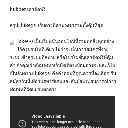
hubbet เครดิตฟรี
สรุป: luke99 เว็บตรงที่ครบวงจรรวมทั้งคุ้มที่สุด
luke99 เป็นเว็บพนันออนไลน์ที่รวมทุกสิ่งทุกอย่าง
ไว้ครบจบในที่เดียว ไม่ว่าจะเป็นการสมัครที่ง่าย
ระบบเข้าสู่ระบบที่สบาย หรือโปรโมชั่นเครดิตฟรีที่คุ้ม
ค่า ถ้าคุณกำลังมองหาเว็บไซต์ตรงป้อมอาจจะและก็ไม่
เป็นอันตราย luke99 คือคำตอบที่คุณควรที่จะเลือก รีบ
สมัครวันนี้เพื่อรับสิทธิพิเศษและสัมผัสประสบการณ์การ
เดิมพันที่ผิดแผกแตกต่าง