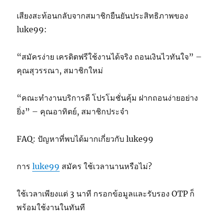
เสียงสะท้อนกลับจากสมาชิกยืนยันประสิทธิภาพของ
luke99:
“สมัครง่าย เครดิตฟรีใช้งานได้จริง ถอนเงินไวทันใจ” –
คุณสุวรรณา, สมาชิกใหม่
“คณะทำงานบริการดี โปรโมชั่นคุ้ม ฝากถอนง่ายอย่าง
ยิ่ง” – คุณอาทิตย์, สมาชิกประจำ
FAQ: ปัญหาที่พบได้มากเกี่ยวกับ luke99
การ
luke99
สมัคร ใช้เวลานานหรือไม่?
ใช้เวลาเพียงแต่ 3 นาที กรอกข้อมูลและรับรอง OTP ก็
พร้อมใช้งานในทันที