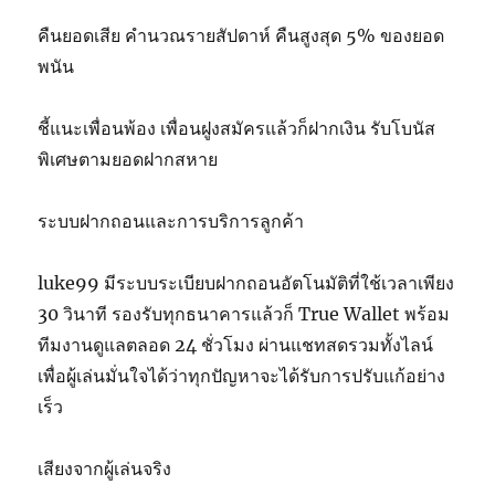
คืนยอดเสีย คำนวณรายสัปดาห์ คืนสูงสุด 5% ของยอด
พนัน
ชี้แนะเพื่อนพ้อง เพื่อนฝูงสมัครแล้วก็ฝากเงิน รับโบนัส
พิเศษตามยอดฝากสหาย
ระบบฝากถอนและการบริการลูกค้า
luke99 มีระบบระเบียบฝากถอนอัตโนมัติที่ใช้เวลาเพียง
30 วินาที รองรับทุกธนาคารแล้วก็ True Wallet พร้อม
ทีมงานดูแลตลอด 24 ชั่วโมง ผ่านแชทสดรวมทั้งไลน์
เพื่อผู้เล่นมั่นใจได้ว่าทุกปัญหาจะได้รับการปรับแก้อย่าง
เร็ว
เสียงจากผู้เล่นจริง