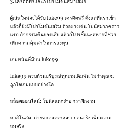
3. เครดิตฟรีและก็โปรโมชั่นสม่ำเสมอ
ผู้เล่นใหม่จะได้รับ luke99 เครดิตฟรี ตั้งแต่ทีแรกเข้า
แล้วก็ยังมีโปรโมชั่นเสริม ตัวอย่างเช่น โบนัสฝากคราว
แรก กิจกรรมคืนยอดเสีย แล้วก็โปรชี้แนะสหายที่ช่วย
เพิ่มความคุ้มค่าในการลงทุน
เกมพนันที่มีบน luke99
luke99 ครบถ้วนบริบูรณ์ทุกเกมเดิมพัน ไม่ว่าคุณจะ
ถูกใจเกมแบบอย่างใด
สล็อตออนไลน์: โบนัสแตกง่าย กราฟิกงาม
คาสิโนสด: ถ่ายทอดสดตรงจากบ่อนจริง เพิ่มความ
สมจริง