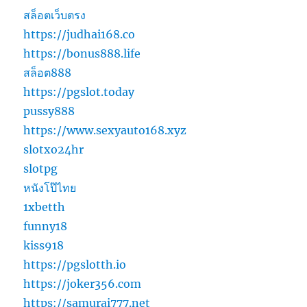
สล็อตเว็บตรง
https://judhai168.co
https://bonus888.life
สล็อต888
https://pgslot.today
pussy888
https://www.sexyauto168.xyz
slotxo24hr
slotpg
หนังโป๊ไทย
1xbetth
funny18
kiss918
https://pgslotth.io
https://joker356.com
https://samurai777.net