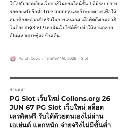
ใจไปกับยอดเยี่ยมเว็บคาสิโนออนไลน์ชั้น 1 ที่มีระบบการ
รอคอยงรับอีกทั้ง true money และก็ระบบต่างๆเพื่อให้
สมาชิกสะดวกสำหรับในการเล่นเกม เมื่อคิดถึงเกมคาสิ
โนต้อง m98 VIP เท่านั้นเว็บไซต์ที่จะทำให้ท่านกลาย
เป็นมหาเศรษฐีแค่ข้ามคืน
ผู้
เขียน
หมวด
Ralph Cook
15 พฤษภาคม 2025
Slot
เขียน
เมื่อ
หมู่
แนะแนว
ก่อนหน้า
เรื่อง
PG Slot เว็บใหม่ Colions.org 26
เรื่อง
ก่อน
JUN 67 PG Slot เว็บใหม่ สล็อต
หน้า:
เครดิตฟรี รับได้ด้วยตนเองไม่ผ่าน
เอเย่นต์ แตกหนัก จ่ายจริงไม่มีขั้นต่ำ