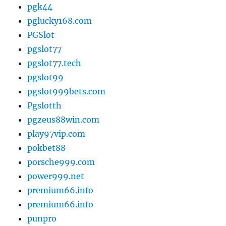
pgk44
pglucky168.com
PGSlot
pgslot77
pgslot77.tech
pgslot99
pgslot999bets.com
Pgslotth
pgzeus88win.com
play97vip.com
pokbet88
porsche999.com
power999.net
premium66.info
premium66.info
punpro