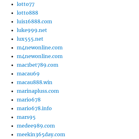
lotto77
lotto888
luis16888.com
luke999.net
lux555.net
m4newonline.com
m4newonline.com
mac1bet789.com
macau69
macau888.win
marinapluss.com
mario678
mario678.info
mars95
medee989.com
meekin365day.com