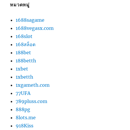
หมวดหมู่
1688sagame
1688vegasx.com
168slot
168สล็อต
188bet
188betth
1xbet
1xbetth
1xgameth.com
77UFA
789pluss.com
888pg
8lots.me
918Kiss