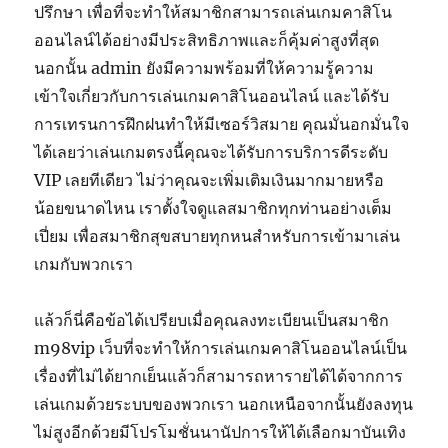
ปรึกษา เพื่อที่จะทำให้สมาชิกสามารถเล่นเกมคาสิโน
ออนไลน์ได้อย่างมีประสิทธิภาพและก็คุ้มค่าสูงที่สุด
นอกนั้น admin ยังมีความพร้อมที่ให้ความรู้ความ
เข้าใจเกี่ยวกับการเล่นเกมคาสิโนออนไลน์ และได้รับ
การเทรนการฝึกฝนทำให้มีเซอร์วิสมาย คุณมั่นอกมั่นใจ
ได้เลยว่าเล่นเกมตรงนี้คุณจะได้รับการบริการดีระดับ
VIP เลยทีเดียว ไม่ว่าคุณจะเพิ่มเติมเงินมากมายหรือ
น้อยขนาดไหน เราตั้งใจดูแลสมาชิกทุกท่านอย่างเต็ม
เปี่ยม เพื่อสมาชิกสุขสบายทุกหนสำหรับการเข้ามาเล่น
เกมกับพวกเรา
แล้วก็นี่คือข้อได้เปรียบเมื่อคุณลงทะเบียนเป็นสมาชิก
m98vip เว็บที่จะทำให้การเล่นเกมคาสิโนออนไลน์เป็น
เรื่องที่ไม่ได้ยากเย็นแล้วก็สามารถหารายได้ได้จากการ
เล่นเกมด้วยระบบของพวกเรา นอกเหนือจากนั้นยังลงทุน
ไม่สูงอีกด้วยมีโปรโมชั่นนานัปการให้ได้เลือกมาบันเทิง