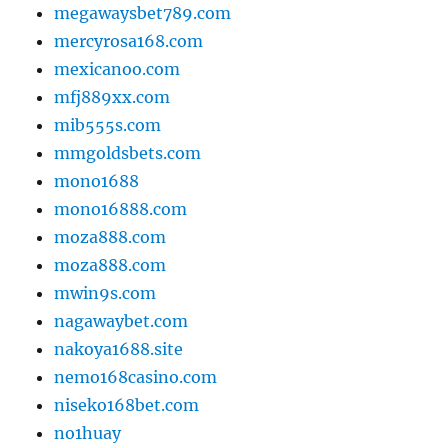
megawaysbet789.com
mercyrosa168.com
mexicanoo.com
mfj889xx.com
mib555s.com
mmgoldsbets.com
mono1688
mono16888.com
moza888.com
moza888.com
mwin9s.com
nagawaybet.com
nakoya1688.site
nemo168casino.com
niseko168bet.com
no1huay