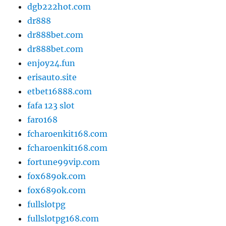
dgb222hot.com
dr888
dr888bet.com
dr888bet.com
enjoy24.fun
erisauto.site
etbet16888.com
fafa 123 slot
faro168
fcharoenkit168.com
fcharoenkit168.com
fortune99vip.com
fox689ok.com
fox689ok.com
fullslotpg
fullslotpg168.com