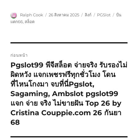
ผู้
เขียน
รูป
หมวด
ป้าย
Ralph Cook
26 สิงหาคม 2025
ลิงก์
PGSlot
ปั่น
เขียน
เมื่อ
แบบ
หมู่
กำกับ
แตก66
,
สล็อต
เรื่อง
แนะแนว
ก่อนหน้า
เรื่อง
Pgslot99 พีจีสล็อต จ่ายจริง รับรองไม่
เรื่อง
ก่อน
ผิดหวัง แจกเพชรฟรีทุกชั่วโมง โดน
หน้า:
ที่ไหนโกงมา จบที่นี่Pgslot,
Sagaming, Ambslot pgslot99
แจก จ่าย จริง ไม่ขายฝัน Top 26 by
Cristina Couppie.com 26 กันยา
68