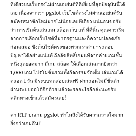
ทีเดียวบนเว็บตรงไม่ผ่านเอเย่นต์ที่ดีเยี่ยมที่สุดปัจจุบันนี้ได้
เลย เนื่องจากเรา pgslot เว็บไซต์ตรงไม่ผ่านเอเย่นต์รับ
สมัครสมาชิกใหม่มากไม่น้อยเลยทีเดียว แน่นอนขอรับ
ว่า การเริ่มต้นเล่นเกม สล็อต เว็บ แท้ ที่ดีนั้น คุณควรเริ่ม
จากการเลือกเว็บไซต์ที่มาตรฐานและก็ความปลอดภัย
ก่อนเสมอ ซึ่งเว็บไซต์ตรงของพวกเราสามารถตอบ
ปัญหาได้อย่างแน่แท้ ถือลิขสิทธิ์เกมแท้จากค่ายเกมชั้น
หนึ่งสุดยอดมาก มีเกม สล็อต ให้เลือกเล่นมากยิ่งกว่า
1,000 เกม โปรโมชั่นรวมทั้งกิจกรรมจัดเต็ม เล่นเกมได้
ตลอด 1 วัน มีระบบทดสอบเล่นฟรี ฝากถอนไม่มีขั้นต่ำ
ผ่านระบบออโต้อีกด้วย แล้วจะรออะไรอีกล่ะนะครับ
คลิกทางเข้าแล้วสมัครเลย!
ค่า RTP บนเกม pgslot ทำไมถึงได้รับความวางใจมาก
ยิ่งกว่าเกมอื่น?