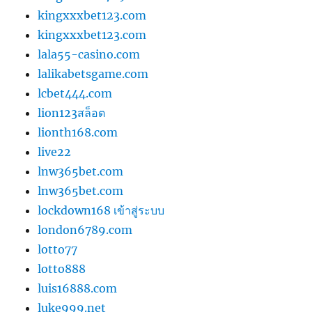
kingxxxbet123.com
kingxxxbet123.com
lala55-casino.com
lalikabetsgame.com
lcbet444.com
lion123สล็อต
lionth168.com
live22
lnw365bet.com
lnw365bet.com
lockdown168 เข้าสู่ระบบ
london6789.com
lotto77
lotto888
luis16888.com
luke999.net