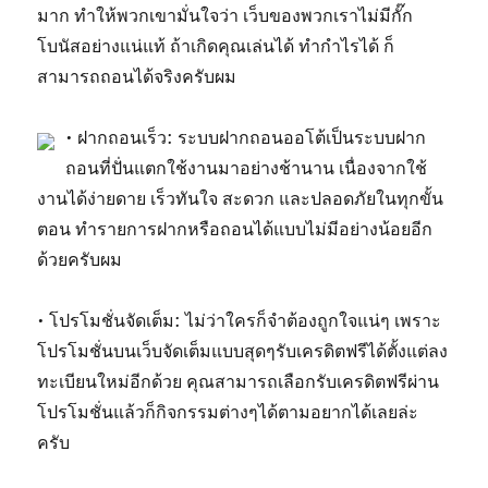
มาก ทำให้พวกเขามั่นใจว่า เว็บของพวกเราไม่มีกั๊ก
โบนัสอย่างแน่แท้ ถ้าเกิดคุณเล่นได้ ทำกำไรได้ ก็
สามารถถอนได้จริงครับผม
• ฝากถอนเร็ว: ระบบฝากถอนออโต้เป็นระบบฝาก
ถอนที่ปั่นแตกใช้งานมาอย่างช้านาน เนื่องจากใช้
งานได้ง่ายดาย เร็วทันใจ สะดวก และปลอดภัยในทุกขั้น
ตอน ทำรายการฝากหรือถอนได้แบบไม่มีอย่างน้อยอีก
ด้วยครับผม
• โปรโมชั่นจัดเต็ม: ไม่ว่าใครก็จำต้องถูกใจแน่ๆ เพราะ
โปรโมชั่นบนเว็บจัดเต็มแบบสุดๆรับเครดิตฟรีได้ตั้งแต่ลง
ทะเบียนใหม่อีกด้วย คุณสามารถเลือกรับเครดิตฟรีผ่าน
โปรโมชั่นแล้วก็กิจกรรมต่างๆได้ตามอยากได้เลยล่ะ
ครับ