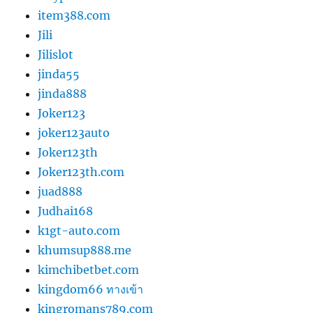
item388.com
Jili
Jilislot
jinda55
jinda888
Joker123
joker123auto
Joker123th
Joker123th.com
juad888
Judhai168
k1gt-auto.com
khumsup888.me
kimchibetbet.com
kingdom66 ทางเข้า
kingromans789.com