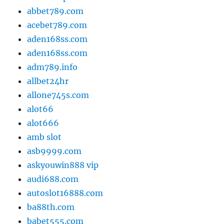
abbet789.com
acebet789.com
aden168ss.com
aden168ss.com
adm789.info
allbet24hr
allone745s.com
alot66
alot666
amb slot
asb9999.com
askyouwin888 vip
audi688.com
autoslot16888.com
ba88th.com
babet555.com