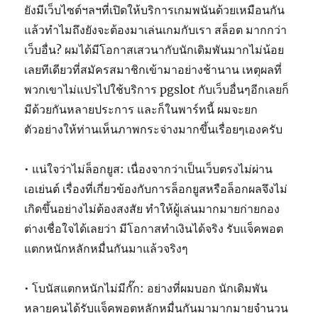
ยังมีเว็บไซต์ฯลฯที่เปิดให้บริการเกมพนันด้วยเหมือนกัน
แล้วทำไมถึงยังจะต้องมาเล่นเกมกับเรา สล็อต มากกว่า
เว็บอื่น? ผมได้มีโอกาสเสวนากับนักเดิมพันมากไม่น้อย
เลยทีเดียวที่สมัครสมาชิกเข้ามาอย่างช้านาน เหตุผลที่
พวกเขาไม่แปรไปใช้บริการ pgslot กับเว็บอื่นๆอีกเลยก็
มีด้วยกันหลายประการ และก็ในพาร์ทนี้ ผมจะยก
ตัวอย่างให้ท่านเห็นภาพกระจ่างมากขึ้นเรื่อยๆเองครับ
• แน่ใจว่าไม่ล็อกยูส: เนื่องจากว่าเป็นเว็บตรงไม่ผ่าน
เอเย่นต์ เรื่องที่เกี่ยวข้องกับการล็อกยูสหรือล็อกผลจึงไม่
เกิดขึ้นอย่างไม่ต้องสงสัย ทำให้ผู้เล่นมากมายก่ายกอง
ต่างเชื่อใจได้เลยว่า มีโอกาสทำเงินได้จริง รับแจ็คพอต
แตกหนักหลักหมื่นกันมาแล้วจริงๆ
• โบนัสแตกหนักไม่มีกั๊ก: อย่างที่ผมบอก นักเดิมพัน
หลายคนได้รับแจ็คพอตหลักหมื่นกันมามากมายจำนวน