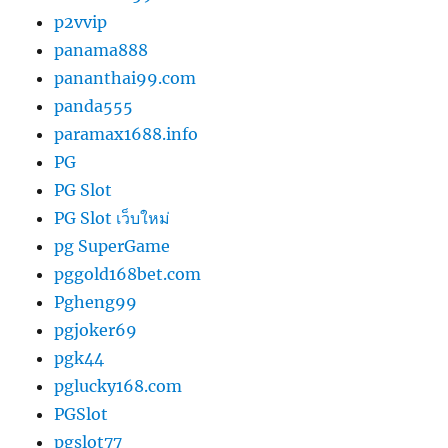
p2vvip
panama888
pananthai99.com
panda555
paramax1688.info
PG
PG Slot
PG Slot เว็บใหม่
pg SuperGame
pggold168bet.com
Pgheng99
pgjoker69
pgk44
pglucky168.com
PGSlot
pgslot77