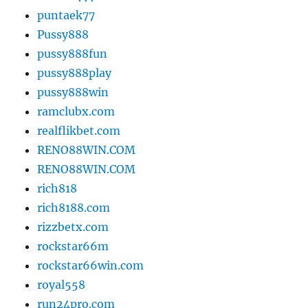
puntaek77
Pussy888
pussy888fun
pussy888play
pussy888win
ramclubx.com
realflikbet.com
RENO88WIN.COM
RENO88WIN.COM
rich818
rich8188.com
rizzbetx.com
rockstar66m
rockstar66win.com
royal558
run24pro.com