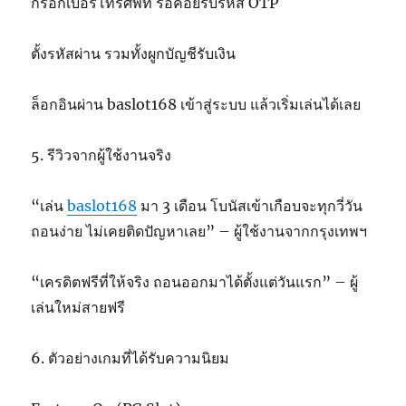
กรอกเบอร์โทรศัพท์ รอคอยรับรหัส OTP
ตั้งรหัสผ่าน รวมทั้งผูกบัญชีรับเงิน
ล็อกอินผ่าน baslot168 เข้าสู่ระบบ แล้วเริ่มเล่นได้เลย
5. รีวิวจากผู้ใช้งานจริง
“เล่น
baslot168
มา 3 เดือน โบนัสเข้าเกือบจะทุกวี่วัน
ถอนง่าย ไม่เคยติดปัญหาเลย” – ผู้ใช้งานจากกรุงเทพฯ
“เครดิตฟรีที่ให้จริง ถอนออกมาได้ตั้งแต่วันแรก” – ผู้
เล่นใหม่สายฟรี
6. ตัวอย่างเกมที่ได้รับความนิยม