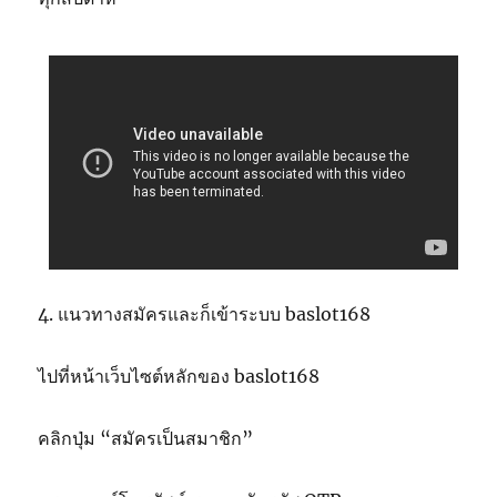
4. แนวทางสมัครและก็เข้าระบบ baslot168
ไปที่หน้าเว็บไซต์หลักของ baslot168
คลิกปุ่ม “สมัครเป็นสมาชิก”