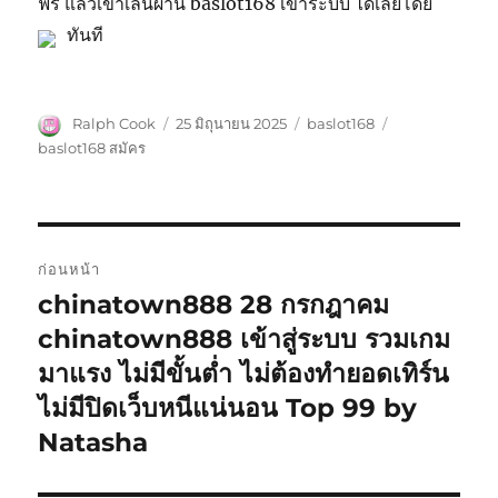
ฟรี แล้วเข้าเล่นผ่าน baslot168 เข้าระบบ ได้เลยโดย
ทันที
ผู้
เขียน
หมวด
ป้าย
Ralph Cook
25 มิถุนายน 2025
baslot168
เขียน
เมื่อ
หมู่
กำกับ
baslot168 สมัคร
แนะแนว
ก่อนหน้า
เรื่อง
chinatown888 28 กรกฎาคม
เรื่อง
ก่อน
chinatown888 เข้าสู่ระบบ รวมเกม
หน้า:
มาแรง ไม่มีขั้นต่ำ ไม่ต้องทำยอดเทิร์น
ไม่มีปิดเว็บหนีแน่นอน Top 99 by
Natasha