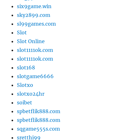
six9game.win
sky2899.com
sl99games.com
Slot
Slot Online
slot1111ok.com
slot1111ok.com
slot168
slotgame6666
Slotxo
slotxo24hr
soibet
spbetflik888.com
spbetflik888.com
sqgame555s.com
sretthi99