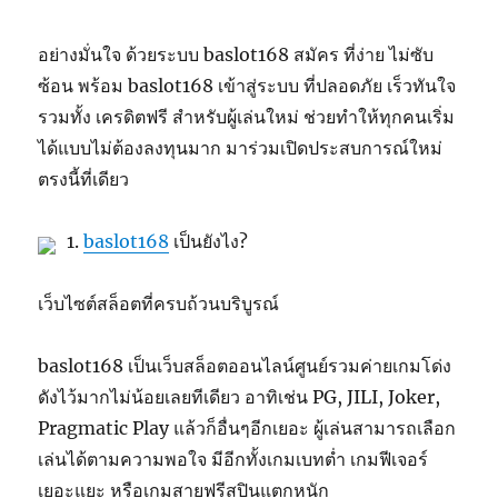
อย่างมั่นใจ ด้วยระบบ baslot168 สมัคร ที่ง่าย ไม่ซับ
ซ้อน พร้อม baslot168 เข้าสู่ระบบ ที่ปลอดภัย เร็วทันใจ
รวมทั้ง เครดิตฟรี สำหรับผู้เล่นใหม่ ช่วยทำให้ทุกคนเริ่ม
ได้แบบไม่ต้องลงทุนมาก มาร่วมเปิดประสบการณ์ใหม่
ตรงนี้ที่เดียว
1.
baslot168
เป็นยังไง?
เว็บไซต์สล็อตที่ครบถ้วนบริบูรณ์
baslot168 เป็นเว็บสล็อตออนไลน์ศูนย์รวมค่ายเกมโด่ง
ดังไว้มากไม่น้อยเลยทีเดียว อาทิเช่น PG, JILI, Joker,
Pragmatic Play แล้วก็อื่นๆอีกเยอะ ผู้เล่นสามารถเลือก
เล่นได้ตามความพอใจ มีอีกทั้งเกมเบทต่ำ เกมฟีเจอร์
เยอะแยะ หรือเกมสายฟรีสปินแตกหนัก