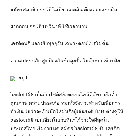
สมัครสมาชิก ออโต้ ไม่ต้องแอดมิน ต้องคอยแอดมิน
ฝากถอน ออโต้ 10 วินาที ใช้เวลานาน
เครดิตฟรี แจกจริงทุกๆวัน เฉพาะตอนโปรโมชั่น
ความปลอดภัย สูง ป้องกันข้อมูลรั่ว ไม่มีระบบเข้ารหัส
สรุป
baslot168 เป็นเว็บไซต์สล็อตออนไลน์ที่มีครบอีกทั้ง
คุณภาพ ความปลอดภัย รวมทั้งจังหวะสำหรับเพื่อการ
ทำเงิน ไม่ว่าจะเป็นมือใหม่หรือผู้เล่นระดับโปร ต่างชูให้
baslot168 เป็นเยี่ยมในเว็บที่น่าไว้วางใจที่สุดใน
ประเทศไทย เริ่มง่าย แค่ สมัคร baslot168 รับ เครดิต