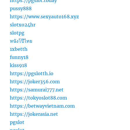
https://pgslot.today
pussy888
https://www.sexyauto168.xyz
slotxo24hr
slotpg
หนังโป๊ไทย
1xbetth
funny18
kiss918
https://pgslotth.io
https://joker356.com
https://samurai777.net
https://tokyoslot88.com
https://betwayvietnam.com
https://jokerasia.net
pgslot