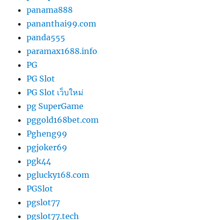
panama888
pananthai99.com
panda555
paramax1688.info
PG
PG Slot
PG Slot เว็บใหม่
pg SuperGame
pggold168bet.com
Pgheng99
pgjoker69
pgk44
pglucky168.com
PGSlot
pgslot77
pgslot77.tech