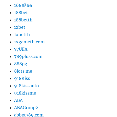
168สล็อต
188bet
188betth
1xbet
1xbetth
1xgameth.com
77UFA
789pluss.com
888pg
8lots.me
918Kiss
918kissauto
918kissme
ABA
ABAGroup2
abbet789.com