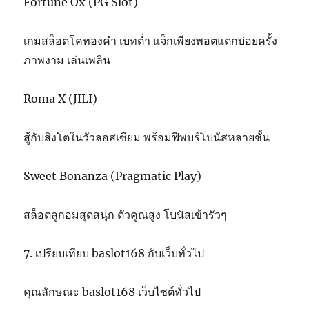
Fortune Ox (PG Slot)
เกมสล็อตโคทองคำ เบทต่ำ แจ็กเพียงพอตแตกบ่อยครั้ง
ภาพงาม เล่นเพลิน
Roma X (JILI)
สู้กับสิงโตในวัวลอสเซียม พร้อมฟีพบร์โบนัสหลายชั้น
Sweet Bonanza (Pragmatic Play)
สล็อตลูกอมสุดสนุก ตัวคูณสูง โบนัสเข้ารัวๆ
7. เปรียบเทียบ baslot168 กับเว็บทั่วไป
คุณลักษณะ baslot168 เว็บไซต์ทั่วไป