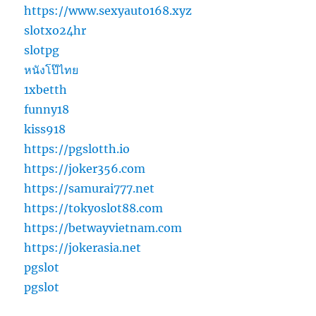
https://www.sexyauto168.xyz
slotxo24hr
slotpg
หนังโป๊ไทย
1xbetth
funny18
kiss918
https://pgslotth.io
https://joker356.com
https://samurai777.net
https://tokyoslot88.com
https://betwayvietnam.com
https://jokerasia.net
pgslot
pgslot