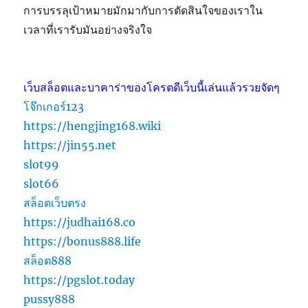
การบรรลุเป้าหมายมักมากับการตัดสินใจของเราใน
เวลาที่เรารับมันอย่างจริงใจ
เว็บสล็อตและบาคาร่าของโครตดีเว็บนี้เล่นแล้วรวยจัดๆ
โจ๊กเกอร์123
https://hengjing168.wiki
https://jin55.net
slot99
slot66
สล็อตเว็บตรง
https://judhai168.co
https://bonus888.life
สล็อต888
https://pgslot.today
pussy888