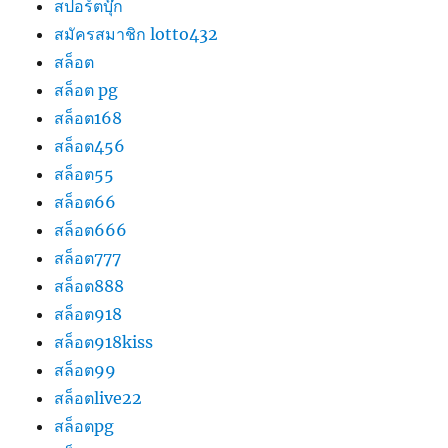
สปอร์ตบุ๊ก
สมัครสมาชิก lotto432
สล็อต
สล็อต pg
สล็อต168
สล็อต456
สล็อต55
สล็อต66
สล็อต666
สล็อต777
สล็อต888
สล็อต918
สล็อต918kiss
สล็อต99
สล็อตlive22
สล็อตpg