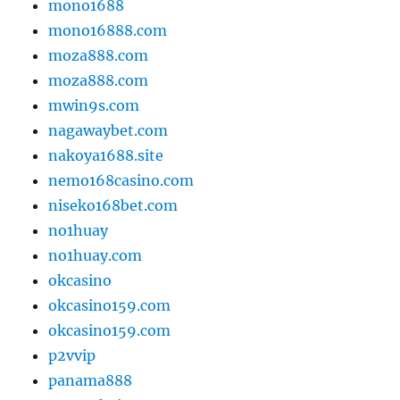
mono1688
mono16888.com
moza888.com
moza888.com
mwin9s.com
nagawaybet.com
nakoya1688.site
nemo168casino.com
niseko168bet.com
no1huay
no1huay.com
okcasino
okcasino159.com
okcasino159.com
p2vvip
panama888