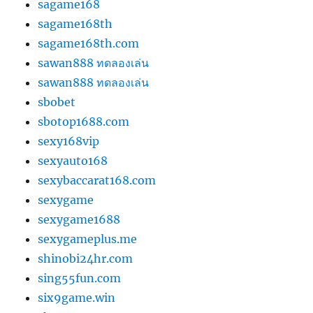
sagame168
sagame168th
sagame168th.com
sawan888 ทดลองเล่น
sawan888 ทดลองเล่น
sbobet
sbotop1688.com
sexy168vip
sexyauto168
sexybaccarat168.com
sexygame
sexygame1688
sexygameplus.me
shinobi24hr.com
sing55fun.com
six9game.win