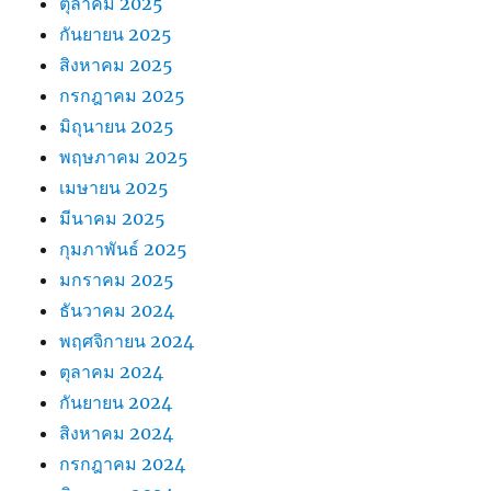
ตุลาคม 2025
กันยายน 2025
สิงหาคม 2025
กรกฎาคม 2025
มิถุนายน 2025
พฤษภาคม 2025
เมษายน 2025
มีนาคม 2025
กุมภาพันธ์ 2025
มกราคม 2025
ธันวาคม 2024
พฤศจิกายน 2024
ตุลาคม 2024
กันยายน 2024
สิงหาคม 2024
กรกฎาคม 2024