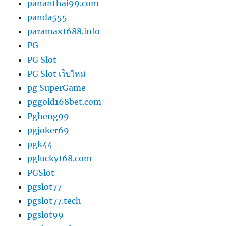
pananthai99.com
panda555
paramax1688.info
PG
PG Slot
PG Slot เว็บใหม่
pg SuperGame
pggold168bet.com
Pgheng99
pgjoker69
pgk44
pglucky168.com
PGSlot
pgslot77
pgslot77.tech
pgslot99