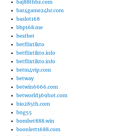
baj88thbz.com
bar4game24hr.com
baslot168
bbp168.me
bestbet
betflixtikto
betflixtikto.info
betflixtikto.info
betm4vip.com
betway
betwin6666.com
betworld369hot.com
bio285th.com
bng55
bombet888.win
boonlert1688.com