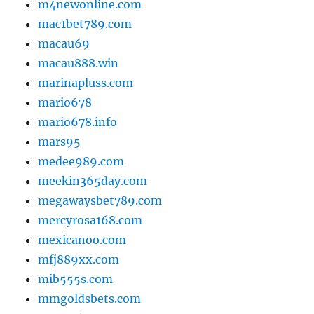
m4newonline.com
mac1bet789.com
macau69
macau888.win
marinapluss.com
mario678
mario678.info
mars95
medee989.com
meekin365day.com
megawaysbet789.com
mercyrosa168.com
mexicanoo.com
mfj889xx.com
mib555s.com
mmgoldsbets.com