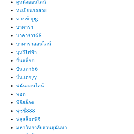
ดูหนังออนไลน์
ทะเบียนรถสวย
ทางเข้าpg
บาคาร่า
บาคาร่า168
บาคาร่าออนไลน์
บุหรีไฟฟ้า
ปั่นสล็อต
ปั่นแตก66
ปั่นแตก77
พนันออนไลน์
พอต
พีจีสล็อต
พุซซี่888
ฟลูสล็อตพีจี
มหาวิทยาลัยสวนสุนันทา