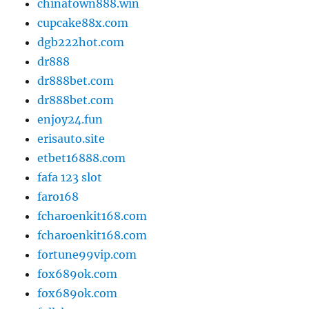
chinatown888.win
cupcake88x.com
dgb222hot.com
dr888
dr888bet.com
dr888bet.com
enjoy24.fun
erisauto.site
etbet16888.com
fafa 123 slot
faro168
fcharoenkit168.com
fcharoenkit168.com
fortune99vip.com
fox689ok.com
fox689ok.com