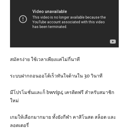
สมัครง่าย ใช้เวลาเพียงแค่ไม่กี่นาที
ระบบฝากถอนออโต้เร็วทันใจด้านใน 30 วินาที
มีโปรโมชั่นและก็ bwvip4 เครดิตฟรี สำหรับสมาชิก
ใหม่
เกมให้เลือกมากมาย ทั้งยังกีฬา คาสิโนสด สล็อต และ
ลอตเตอรี่