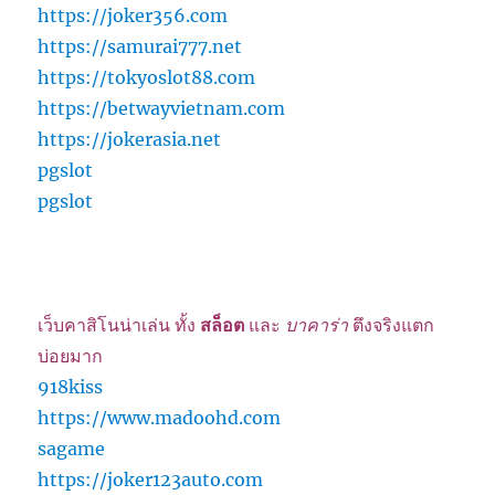
https://joker356.com
https://samurai777.net
https://tokyoslot88.com
https://betwayvietnam.com
https://jokerasia.net
pgslot
pgslot
เว็บคาสิโนน่าเล่น ทั้ง
สล็อต
และ
บาคาร่า
ตึงจริงแตก
บ่อยมาก
918kiss
https://www.madoohd.com
sagame
https://joker123auto.com