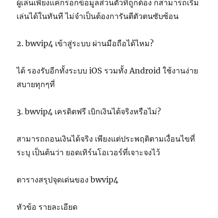
ผู้เล่นเพียงแค่กรอกข้อมูลส่วนตัวที่ถูกต้อง ก็สามารถเริ่ม
เล่นได้ในทันที ไม่จำเป็นต้องการันตีตัวตนซับซ้อน
2. bwvip4 เข้าสู่ระบบ ผ่านมือถือได้ไหม?
ได้ รองรับอีกทั้งระบบ iOS รวมทั้ง Android ใช้งานง่าย
สบายทุกๆที่
3. bwvip4 เครดิตฟรี เบิกเงินได้จริงหรือไม่?
สามารถถอนเงินได้จริง เพียงแต่ประพฤติตามเงื่อนไขที่
ระบุ เป็นต้นว่า ยอดเทิร์นโอเวอร์ที่เจาะจงไว้
ตารางสรุปจุดเด่นของ bwvip4
หัวข้อ รายละเอียด