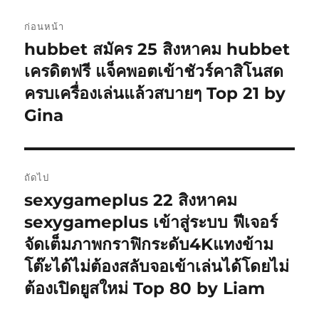
แนะแนว
ก่อนหน้า
เรื่อง
hubbet สมัคร 25 สิงหาคม hubbet
เรื่อง
ก่อน
เครดิตฟรี แจ็คพอตเข้าชัวร์คาสิโนสด
หน้า:
ครบเครื่องเล่นแล้วสบายๆ Top 21 by
Gina
ถัดไป
sexygameplus 22 สิงหาคม
เรื่อง
ต่อ
sexygameplus เข้าสู่ระบบ ฟีเจอร์
ไป:
จัดเต็มภาพกราฟิกระดับ4Kแทงข้าม
โต๊ะได้ไม่ต้องสลับจอเข้าเล่นได้โดยไม่
ต้องเปิดยูสใหม่ Top 80 by Liam