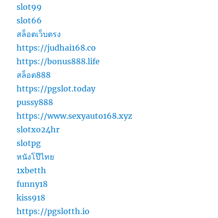
slot99
slot66
สล็อตเว็บตรง
https://judhai168.co
https://bonus888.life
สล็อต888
https://pgslot.today
pussy888
https://www.sexyauto168.xyz
slotxo24hr
slotpg
หนังโป๊ไทย
1xbetth
funny18
kiss918
https://pgslotth.io