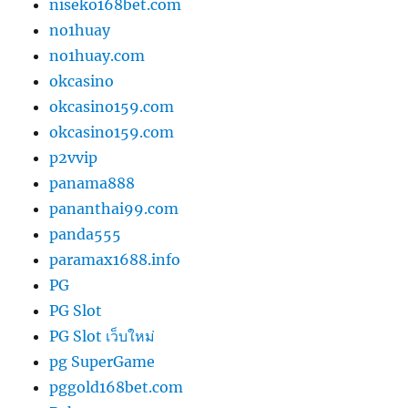
niseko168bet.com
no1huay
no1huay.com
okcasino
okcasino159.com
okcasino159.com
p2vvip
panama888
pananthai99.com
panda555
paramax1688.info
PG
PG Slot
PG Slot เว็บใหม่
pg SuperGame
pggold168bet.com