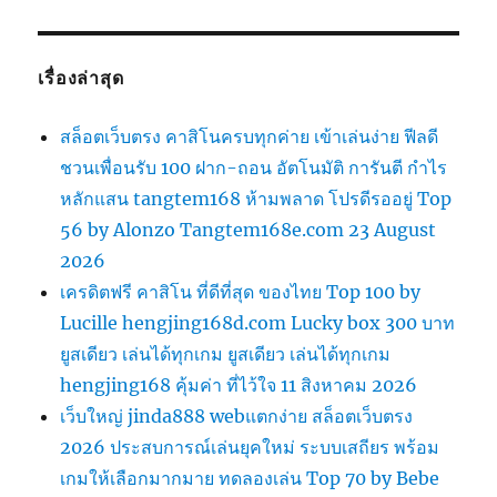
เรื่องล่าสุด
สล็อตเว็บตรง คาสิโนครบทุกค่าย เข้าเล่นง่าย ฟีลดี
ชวนเพื่อนรับ 100 ฝาก-ถอน อัตโนมัติ การันตี กำไร
หลักแสน tangtem168 ห้ามพลาด โปรดีรออยู่ Top
56 by Alonzo Tangtem168e.com 23 August
2026
เครดิตฟรี คาสิโน ที่ดีที่สุด ของไทย Top 100 by
Lucille hengjing168d.com Lucky box 300 บาท
ยูสเดียว เล่นได้ทุกเกม ยูสเดียว เล่นได้ทุกเกม
hengjing168 คุ้มค่า ที่ไว้ใจ 11 สิงหาคม 2026
เว็บใหญ่ jinda888 webแตกง่าย สล็อตเว็บตรง
2026 ประสบการณ์เล่นยุคใหม่ ระบบเสถียร พร้อม
เกมให้เลือกมากมาย ทดลองเล่น Top 70 by Bebe