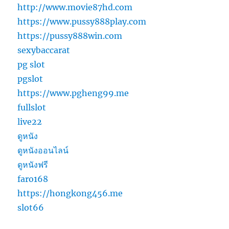
http://www.movie87hd.com
https://www.pussy888play.com
https://pussy888win.com
sexybaccarat
pg slot
pgslot
https://www.pgheng99.me
fullslot
live22
ดูหนัง
ดูหนังออนไลน์
ดูหนังฟรี
faro168
https://hongkong456.me
slot66