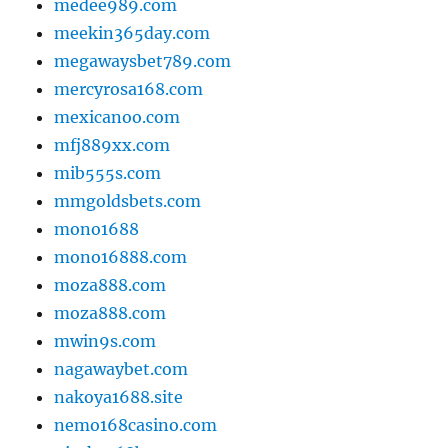
medee989.com
meekin365day.com
megawaysbet789.com
mercyrosa168.com
mexicanoo.com
mfj889xx.com
mib555s.com
mmgoldsbets.com
mono1688
mono16888.com
moza888.com
moza888.com
mwin9s.com
nagawaybet.com
nakoya1688.site
nemo168casino.com