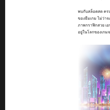
พบกับสล็อตสด ครบ
ของธีมเกม ไม่ว่าจะ
ภาพกราฟิกสวย เอฟเฟ
อยู่ในโลกของเกมจ