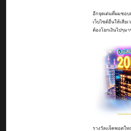
อีกจุดเด่นที่ผมชอ
เว็บไซต์อื่นให้เสี
ต้องโยกเงินไปๆมาๆ
รางวัลแจ็คพอตใหญ