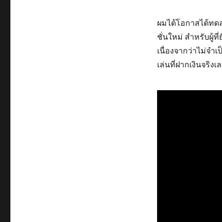
ผมได้โอกาสได้ทด
ชั่นใหม่ สำหรับผู้
เนื่องจากว่าไม่จำเ
เล่นที่ฝากเงินจริงเ