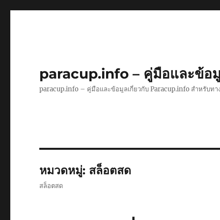
paracup.info – คู่มือและข้อม
paracup.info – คู่มือและข้อมูลเกี่ยวกับ Paracup.info สำหรับทา
หมวดหมู่:
สล็อตสด
สล็อตสด