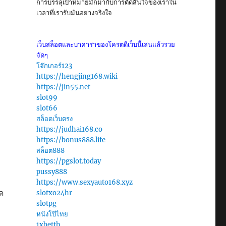
การบรรลุเป้าหมายมักมากับการตัดสินใจของเราใน
เวลาที่เรารับมันอย่างจริงใจ
เว็บสล็อตและบาคาร่าของโครตดีเว็บนี้เล่นแล้วรวย
จัดๆ
โจ๊กเกอร์123
https://hengjing168.wiki
https://jin55.net
slot99
slot66
สล็อตเว็บตรง
https://judhai168.co
https://bonus888.life
สล็อต888
https://pgslot.today
pussy888
https://www.sexyauto168.xyz
ด
slotxo24hr
slotpg
หนังโป๊ไทย
1xbetth