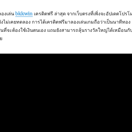
ลองเล่น
bkkwin
เครดิตฟรี ล่าสุด จากเว็บตรงที่เพิ่งจะอัปเดตโปรโ
ที่ยังไม่เคยทดลอง การได้เครดิตฟรีมาลองเล่นเกมถือว่าเป็นนาทีทอง
ป็นที่จะต้องใช้เงินตนเอง แถมยังสามารถลุ้นรางวัลใหญ่ได้เหมือนกับผ
ลย