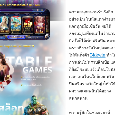
ความสนุกสนานร่าเริงอีก
อย่างเป็น โบนัสแตกง่ายแ
แจกทุกเมื่อเชื่อวัน ผมได้
ลองหมุนเพียงแต่ไม่จำนว
กี่ครั้งก็ได้เข้าฟรีสปิน หลา
คราวที่รางวัลใหญ่แตกแบ
ไม่ทันตั้งตัว
Bkkwin
ทำให
การเล่นไม่ทราบสึกเบื่อ แ
ก็ยิ่งมี ระบบแจ้งเตือนโบนั
เวลาเกมไหนใกล้แจกฟรีส
ปินหรือรางวัลใหญ่ ก็ทำให
ผมวางแผนพนันได้อย่าง
สนุกสนาน
ความรู้สึกในช่วงเวลาที่