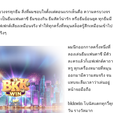
วงจรทุกธีม สิ่งที่ผมชอบใจตั้งแต่ตอนแรกเห็นคือ ความครบวงจร
เป็นธีมแฟนตาซี ธีมของกิน ธีมสัตว์น่ารัก หรือธีมย้อนยุค ทุกธีมมี
กต์เสียงเหมือนจริง ทำให้ทุกครั้งที่หมุนสล็อตรู้สึกเหมือนเข้าไป
ริงๆ
ผมนึกออกกาลครั้งหนึ่งที่
ลองเล่นธีมแฟนตาซี มีตัว
ละครแล้วก็เอฟเฟกต์คาถา
หรู ทุกเครื่องหมายที่หมุน
ออกมามีความสมจริง จน
แทบจะลืมเวลาว่าเล่นอยู่
หน้าจอมือถือ
bkkwin โบนัสแตกทุกวี่ทุ
วัน รางวัลมาก