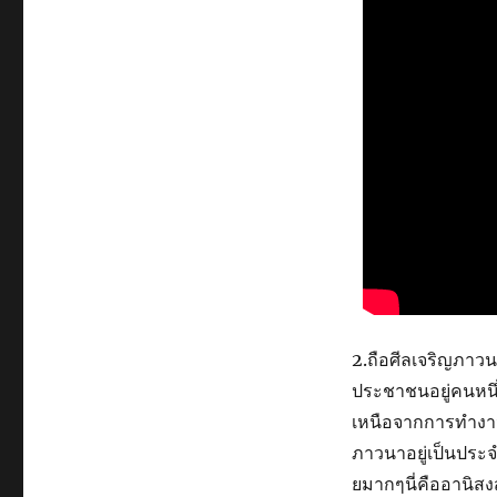
2.ถือศีลเจริญภาวนา
ประชาชนอยู่คนหนึ่
เหนือจากการทำงานแ
ภาวนาอยู่เป็นประจ
ยมากๆนี่คืออานิส