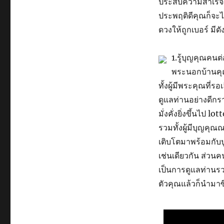
ประสบความสำเร็จไป
ประพฤติดีคุณก็จะไ
ดวงให้ถูกเบอร์ มีดัง
1.รู้บุญคุณคนต
พระนอกบ้านคุณ
ทั้งผู้มีพระคุณที่ร
ดูแลท่านอย่างดีกร
มั่งคั่งยิ่งขึ้นไป
รวมทั้งผู้มีบุญคุณ
เติบโตมาพร้อมกับป
เช่นเดียวกัน ส่วนค
เป็นการดูแลท่านรว
ตัวคุณแล้วก็นำมาซ