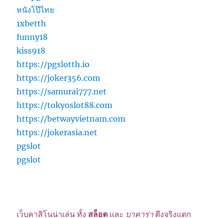
หนังโป๊ไทย
1xbetth
funny18
kiss918
https://pgslotth.io
https://joker356.com
https://samurai777.net
https://tokyoslot88.com
https://betwayvietnam.com
https://jokerasia.net
pgslot
pgslot
เว็บคาสิโนน่าเล่น ทั้ง
สล็อต
และ
บาคาร่า
ตึงจริงแตก