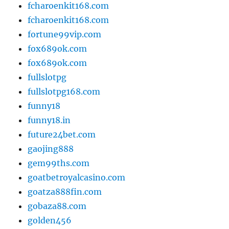
fcharoenkit168.com
fcharoenkit168.com
fortune99vip.com
fox689ok.com
fox689ok.com
fullslotpg
fullslotpg168.com
funny18
funny18.in
future24bet.com
gaojing888
gem99ths.com
goatbetroyalcasino.com
goatza888fin.com
gobaza88.com
golden456