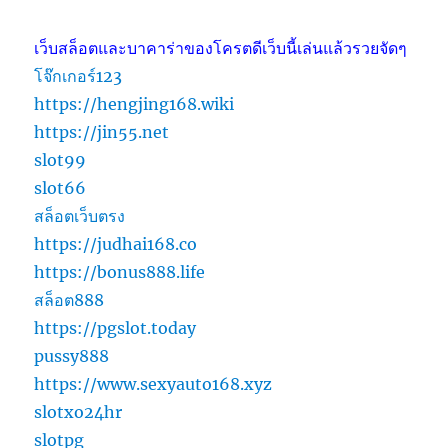
เว็บสล็อตและบาคาร่าของโครตดีเว็บนี้เล่นแล้วรวยจัดๆ
โจ๊กเกอร์123
https://hengjing168.wiki
https://jin55.net
slot99
slot66
สล็อตเว็บตรง
https://judhai168.co
https://bonus888.life
สล็อต888
https://pgslot.today
pussy888
https://www.sexyauto168.xyz
slotxo24hr
slotpg