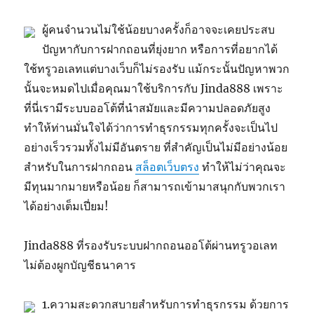
ผู้คนจำนวนไม่ใช้น้อยบางครั้งก็อาจจะเคยประสบ
ปัญหากับการฝากถอนที่ยุ่งยาก หรือการที่อยากได้
ใช้ทรูวอเลทแต่บางเว็บก็ไม่รองรับ แม้กระนั้นปัญหาพวก
นั้นจะหมดไปเมื่อคุณมาใช้บริการกับ Jinda888 เพราะ
ที่นี่เรามีระบบออโต้ที่นำสมัยและมีความปลอดภัยสูง
ทำให้ท่านมั่นใจได้ว่าการทำธุรกรรมทุกครั้งจะเป็นไป
อย่างเร็วรวมทั้งไม่มีอันตราย ที่สำคัญเป็นไม่มีอย่างน้อย
สำหรับในการฝากถอน
สล็อตเว็บตรง
ทำให้ไม่ว่าคุณจะ
มีทุนมากมายหรือน้อย ก็สามารถเข้ามาสนุกกับพวกเรา
ได้อย่างเต็มเปี่ยม!
Jinda888 ที่รองรับระบบฝากถอนออโต้ผ่านทรูวอเลท
ไม่ต้องผูกบัญชีธนาคาร
1.ความสะดวกสบายสำหรับการทำธุรกรรม ด้วยการ