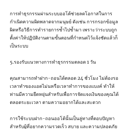
การทำธุรกรรมผ่านระบบออโต้ช่วยลดโอกาสในการ
กำเนิดความผิดพลาดจากมนุษย์ ดังเช่น การกรอกข้อมูล
ผิดหรือวิธีการทำรายการซ้ำไปซ้ำมา เพราะว่าระบบถูก
ตั้งค่าให้ปฏิบัติงานตามขั้นตอนที่กำหนดไว้แจ้งชัดแล้วก็
เป็นระบบ
5.รองรับแนวทางการทำธุรกรรมตลอด 1 วัน
คุณสามารถทำฝาก-ถอนได้ตลอด 24 ชั่วโมง ไม่ต้องรอ
เวลาทำของแอดไม่นหรือเวลาทำการของแบงค์ ทำให้
ท่านมีความยืดหยุ่นสำหรับเพื่อการจัดแจงเงินของคุณได้
ตลอดระยะเวลา ตามความอยากได้และสะดวก
การใช้ระบบฝาก-ถอนออโต้นั้นเป็นลู่ทางที่ตอบปัญหา
สำหรับผู้ที่อยากความรวดเร็ว สบาย และความปลอดภัย