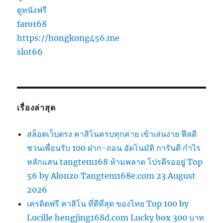
ดูหนังฟรี
faro168
https://hongkong456.me
slot66
เรื่องล่าสุด
สล็อตเว็บตรง คาสิโนครบทุกค่าย เข้าเล่นง่าย ฟีลดี
ชวนเพื่อนรับ 100 ฝาก-ถอน อัตโนมัติ การันตี กำไร
หลักแสน tangtem168 ห้ามพลาด โปรดีรออยู่ Top
56 by Alonzo Tangtem168e.com 23 August
2026
เครดิตฟรี คาสิโน ที่ดีที่สุด ของไทย Top 100 by
Lucille hengjing168d.com Lucky box 300 บาท