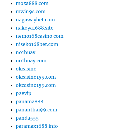
moza888.com
mwin9s.com
nagawaybet.com
nakoya1688.site
nemo168casino.com
niseko168bet.com
no1huay
no1huay.com
okcasino
okcasino159.com
okcasino159.com
p2vvip
panama888
pananthai99.com
panda555
paramax1688.info