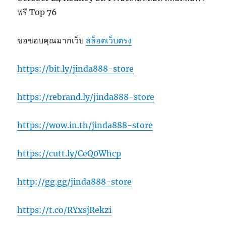
ฟรี Top 76
ขอขอบคุณมากเว็บ
สล็อตเว็บตรง
https://bit.ly/jinda888-store
https://rebrand.ly/jinda888-store
https://wow.in.th/jinda888-store
https://cutt.ly/CeQ0Whcp
http://gg.gg/jinda888-store
https://t.co/RYxsjRekzi