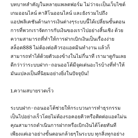
บทบาทสำคัญในหลายแพลตฟอร์ม ไม่ว่าจะเป็นเว็บไซต์
เกมออนไลน์ คาสิโนออนไลน์ และยังรวมไปถึง
แอปพลิเคชันด้านการเงินต่างๆระบบนี้ได้เปลี่ยนขั้นตอน
การที่พวกเราจัดการกับเงินของเราไปอย่างสิ้นเชิง ด้วย
ความสามารถที่ทำให้การฝากเบิกเงินเป็นเรื่องง่าย
สล็อต888 ไม่ต้องต่อคิวรอแอดมินทำงาน แล้วก็
สามารถทำได้ด้วยตัวเองข้างในไม่กี่นาที เรามาดูกันเลย
ดีกว่าว่าระบบฝาก-ถอนออโต้มีจุดเด่นอะไรบ้างที่ทำให้
มันแปลงเป็นที่นิยมอย่างยิ่งในปัจจุบัน!
1.ความสบายรวดเร็ว
ระบบฝาก-ถอนออโต้ช่วยให้กระบวนการทำธุรกรรม
เป็นไปอย่างเร็วโดยไม่ต้องรอคอยคิวหรือติดต่อแอดไม่น
คุณสามารถดำเนินการฝากหรือเบิกเงินได้โดยทันที
เพียงแต่เอาอย่างขั้นตอนกล้วยๆในระบบ ทุกสิ่งทุกอย่าง