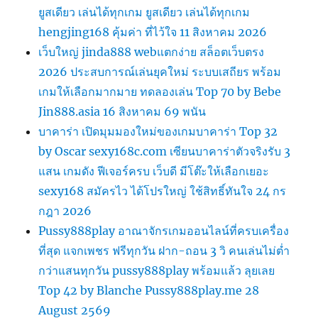
ยูสเดียว เล่นได้ทุกเกม ยูสเดียว เล่นได้ทุกเกม
hengjing168 คุ้มค่า ที่ไว้ใจ 11 สิงหาคม 2026
เว็บใหญ่ jinda888 webแตกง่าย สล็อตเว็บตรง
2026 ประสบการณ์เล่นยุคใหม่ ระบบเสถียร พร้อม
เกมให้เลือกมากมาย ทดลองเล่น Top 70 by Bebe
Jin888.asia 16 สิงหาคม 69 พนัน
บาคาร่า เปิดมุมมองใหม่ของเกมบาคาร่า Top 32
by Oscar sexy168c.com เซียนบาคาร่าตัวจริงรับ 3
แสน เกมดัง ฟีเจอร์ครบ เว็บดี มีโต๊ะให้เลือกเยอะ
sexy168 สมัครไว ได้โปรใหญ่ ใช้สิทธิ์ทันใจ 24 กร
กฎา 2026
Pussy888play อาณาจักรเกมออนไลน์ที่ครบเครื่อง
ที่สุด แจกเพชร ฟรีทุกวัน ฝาก-ถอน 3 วิ คนเล่นไม่ต่ำ
กว่าแสนทุกวัน pussy888play พร้อมแล้ว ลุยเลย
Top 42 by Blanche Pussy888play.me 28
August 2569