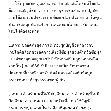
ใช้ทรูวอเลท คุณสามารถฝากเบิกเงินได้ทันทีโดยไม่
ต้องผ่านบัญชีธนาคาร การทำธุรกรรมสามารถปฏิบัติ
งานได้ง่ายรวมทั้งรวดเร็วเพียงแค่ไม่กี่ขั้นตอน ทำให้คุณ
สามารถสนุกสนานกับการเล่นสล็อตได้อย่างสม่ำเสมอ
โดยไม่ต้องรอนาน
2.ความปลอดภัยสูง การไม่ต้องผูกบัญชีธนาคารกับ
เว็บไซต์สล็อตช่วยลดการเสี่ยงที่ข้อมูลส่วนตัวหรือข้อมูล
แบงค์ของคุณจะถูกเอาไปใช้ในทางที่ไม่ถูก นอกเหนือ
จากนั้น Jinda888 ยังมีระบบระเบียบรักษาความ
ปลอดภัยที่เอาจริงเอาจังเพื่อคุ้มครองป้องกันข้อมูล
กระบวนการทำธุรกรรมของผู้เล่น
3.เหมาะสำหรับคนที่ไม่มีบัญชีธนาคาร สำหรับผู้ที่ไม่มี
บัญชีธนาคารไหมสะดวกสำหรับเพื่อการใช้บัญชี
ธนาคาร ทรูวอเลทเป็นตัวเลือกที่สุดยอด ด้วยเหตุว่า