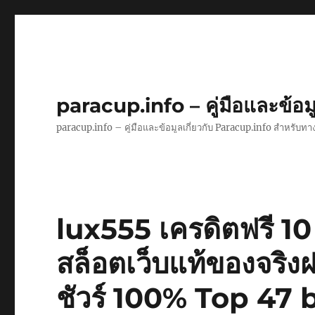
paracup.info – คู่มือและข้อม
paracup.info – คู่มือและข้อมูลเกี่ยวกับ Paracup.info สำหรับทา
lux555 เครดิตฟรี 10
สล็อตเว็บแท้ของจริง
ชัวร์ 100% Top 47