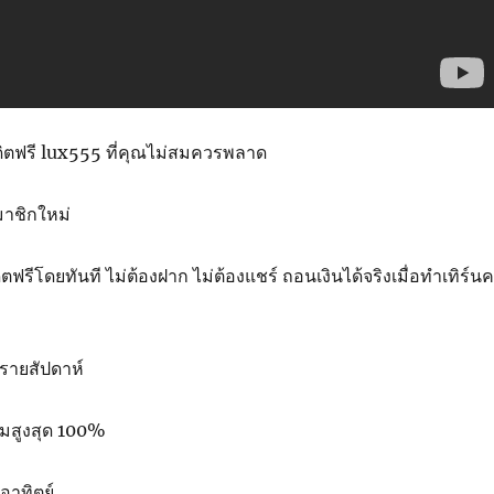
ิตฟรี lux555 ที่คุณไม่สมควรพลาด
มาชิกใหม่
ิตฟรีโดยทันที ไม่ต้องฝาก ไม่ต้องแชร์ ถอนเงินได้จริงเมื่อทำเทิร์น
รายสัปดาห์
่มสูงสุด 100%
อาทิตย์