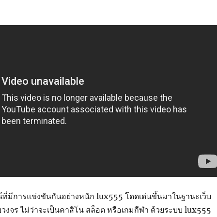
ที่มีการแข่งขันกันอย่างหนัก lux555 โดดเด่นขึ้นมาในฐานะเว็บ
บวงจร ไม่ว่าจะเป็นคาสิโน สล็อต หรือเกมกีฬา ด้วยระบบ lux555