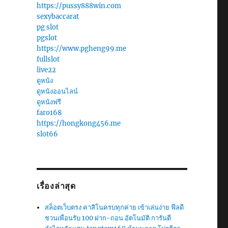
https://pussy888win.com
sexybaccarat
pg slot
pgslot
https://www.pgheng99.me
fullslot
live22
ดูหนัง
ดูหนังออนไลน์
ดูหนังฟรี
faro168
https://hongkong456.me
slot66
เรื่องล่าสุด
สล็อตเว็บตรง คาสิโนครบทุกค่าย เข้าเล่นง่าย ฟีลดี
ชวนเพื่อนรับ 100 ฝาก-ถอน อัตโนมัติ การันตี