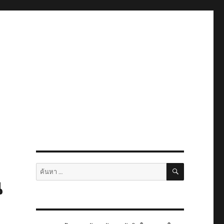
ค้นหา
ค้นหา:
น