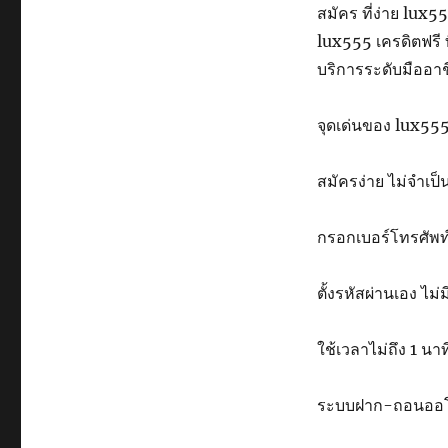
สมัคร ที่ง่าย lux
lux555 เครดิตฟรี ท
บริการระดับมืออา
จุดเด่นของ lux555 
สมัครง่าย ไม่จำเป็
กรอกเบอร์โทรศัพท์
ตั้งรหัสผ่านเอง ไม่
ใช้เวลาไม่ถึง 1 น
ระบบฝาก-ถอนออโต้