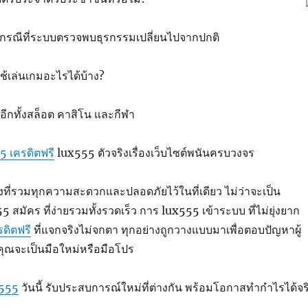
ในกรณีที่ระบบตรวจพบธุรกรรมเปลี่ยนไปจากปกติ
้เล่นเกมอะไรได้บ้าง?
 อีกทั้งสล็อต คาสิโน และกีฬา
5 เครดิตฟรี
lux555 ตัวจริงเรื่องเว็บไซต์พนันครบวงจร
งที่รวมทุกความสะดวกและปลอดภัยไว้ในที่เดียว ไม่ว่าจะเป็น
 สมัคร ที่ง่ายรวมทั้งรวดเร็ว การ lux555 เข้าระบบ ที่ไม่ยุ่งยาก
ดิตฟรี
ที่แจกจริงไม่จกตา ทุกอย่างถูกวางแบบมาเพื่อตอบปัญหาผู้
าคุณจะเป็นมือใหม่หรือมือโปร
555
วันนี้ รับประสบการณ์ใหม่ที่ต่างกัน พร้อมโอกาสทำกำไรได้จร