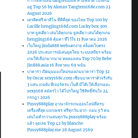
กำไรหลักแสน tangtem168 ห้ามพลาด โปรดีรอ
อยู่ Top 56 by Alonzo Tangtem168e.com 23
August 2026
เครดิตฟรี คาสิโน ที่ดีที่สุด ของไทย Top 100 by
Lucille hengjing168d.com Lucky box 300
บาท ยูสเดียว เล่นได้ทุกเกม ยูสเดียว เล่นได้ทุกเกม
hengjing168 คุ้มค่า ที่ไว้ใจ 11 สิงหาคม 2026
เว็บใหญ่ jinda888 webแตกง่าย สล็อตเว็บตรง
2026 ประสบการณ์เล่นยุคใหม่ ระบบเสถียร พร้อม
เกมให้เลือกมากมาย ทดลองเล่น Top 70 by Bebe
Jin888.asia 16 สิงหาคม 69 พนัน
บาคาร่า เปิดมุมมองใหม่ของเกมบาคาร่า Top 32
by Oscar sexy168c.com เซียนบาคาร่าตัวจริงรับ
3 แสน เกมดัง ฟีเจอร์ครบ เว็บดี มีโต๊ะให้เลือกเยอะ
sexy168 สมัครไว ได้โปรใหญ่ ใช้สิทธิ์ทันใจ 24
กรกฎา 2026
Pussy888play อาณาจักรเกมออนไลน์ที่ครบ
เครื่องที่สุด แจกเพชร ฟรีทุกวัน ฝาก-ถอน 3 วิ คน
เล่นไม่ต่ำกว่าแสนทุกวัน pussy888play พร้อม
แล้ว ลุยเลย Top 42 by Blanche
Pussy888play.me 28 August 2569