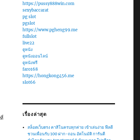
https://pussy888win.com
sexybaccarat
pg slot
pgslot
https://www.pgheng99.me
fullslot
live22
ดูหนัง
ดูหนังออนไลน์
ดูหนังฟรี
faro168
https://hongkong456.me
slot66
เรื่องล่าสุด
ี่
สล็อตเว็บตรง คาสิโนครบทุกค่าย เข้าเล่นง่าย ฟีลดี
ชวนเพื่อนรับ 100 ฝาก-ถอน อัตโนมัติ การันตี