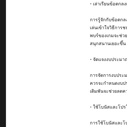
• เล่าเรียนข้อตกล
การรู้จักกับข้อตกล
เล่นเข้าใจวิธีกา
พบร์ของเกมจะช่ว
สนุกสนานเยอะขึ้น
• จัดแจงงบประมาณ
การจัดการงบประมาณก
ควรจะกำหนดงบประ
เดิมพันจะช่วยลดคว
• ใช้โบนัสและโปรโ
การใช้โบนัสและโปร