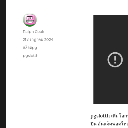
ผู้
Ralph Cook
เขียน
เขียน
21 กรกฎาคม 2024
เมื่อ
หมวด
สล็อตpg
หมู่
ป้าย
pgslotth
กำกับ
pgslotth เพิ่มโอก
ปิน ลุ้นแจ็คพอตให