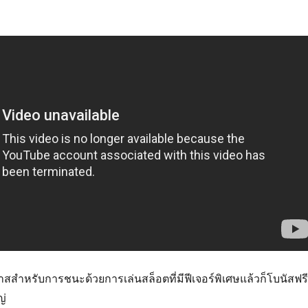
าสสำหรับการชนะด้วยการเล่นสล็อตที่มีฟีเจอร์พิเศษแล้วก็โบนัสฟร
ญ่