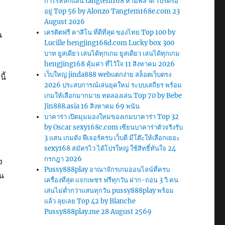
กำไรหลักแสน tangtem168 ห้ามพลาด โปรดีรอ
อยู่ Top 56 by Alonzo Tangtem168e.com 23
August 2026
เครดิตฟรี คาสิโน ที่ดีที่สุด ของไทย Top 100 by
น
Lucille hengjing168d.com Lucky box 300
บาท ยูสเดียว เล่นได้ทุกเกม ยูสเดียว เล่นได้ทุกเกม
hengjing168 คุ้มค่า ที่ไว้ใจ 11 สิงหาคม 2026
เว็บใหญ่ jinda888 webแตกง่าย สล็อตเว็บตรง
ี้
2026 ประสบการณ์เล่นยุคใหม่ ระบบเสถียร พร้อม
เกมให้เลือกมากมาย ทดลองเล่น Top 70 by Bebe
Jin888.asia 16 สิงหาคม 69 พนัน
บาคาร่า เปิดมุมมองใหม่ของเกมบาคาร่า Top 32
by Oscar sexy168c.com เซียนบาคาร่าตัวจริงรับ
3 แสน เกมดัง ฟีเจอร์ครบ เว็บดี มีโต๊ะให้เลือกเยอะ
sexy168 สมัครไว ได้โปรใหญ่ ใช้สิทธิ์ทันใจ 24
กรกฎา 2026
ง
Pussy888play อาณาจักรเกมออนไลน์ที่ครบ
็น
เครื่องที่สุด แจกเพชร ฟรีทุกวัน ฝาก-ถอน 3 วิ คน
เล่นไม่ต่ำกว่าแสนทุกวัน pussy888play พร้อม
แล้ว ลุยเลย Top 42 by Blanche
Pussy888play.me 28 August 2569