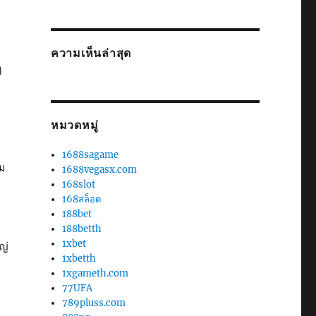
ความเห็นล่าสุด
ๆ
หมวดหมู่
1688sagame
กม
1688vegasx.com
168slot
168สล็อต
188bet
188betth
1xbet
ญ่
1xbetth
1xgameth.com
77UFA
789pluss.com