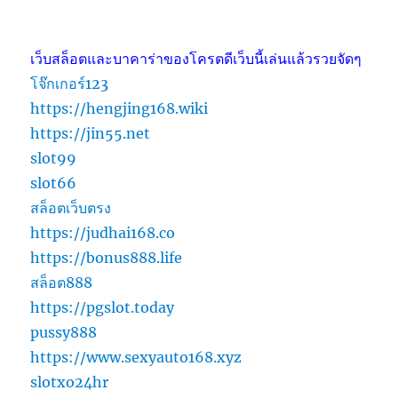
เว็บสล็อตและบาคาร่าของโครตดีเว็บนี้เล่นแล้วรวยจัดๆ
โจ๊กเกอร์123
https://hengjing168.wiki
https://jin55.net
slot99
slot66
สล็อตเว็บตรง
https://judhai168.co
https://bonus888.life
สล็อต888
https://pgslot.today
pussy888
https://www.sexyauto168.xyz
slotxo24hr