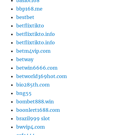
baslot168
bbp168.me
bestbet
betflixtikto
betflixtikto.info
betflixtikto.info
betm4vip.com
betway
betwin6666.com
betworld369hot.com
bio285th.com
bng55
bombet888.win
boonlert1688.com
brazil999 slot
bwvip4.com