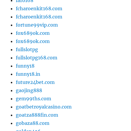
faro168
fcharoenkit168.com
fcharoenkit168.com
fortune99vip.com
fox689ok.com
fox689ok.com
fullslotpg
fullslotpg168.com
funny18
funny18.in
future24bet.com
gaojing888
gem99ths.com
goatbetroyalcasino.com
goatza888fin.com
gobaza88.com