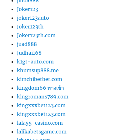
jinda888
Joker123
joker123auto
Joker123th
Joker123th.com
juad888
Judhai168
k1gt-auto.com
khumsup888.me
kimchibetbet.com
kingdom66 ทางเข้า
kingromans789.com
kingxxxbet123.com
kingxxxbet123.com
lala55-casino.com
lalikabetsgame.com