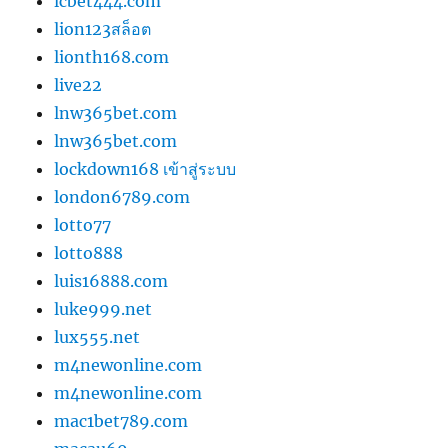
lcbet444.com
lion123สล็อต
lionth168.com
live22
lnw365bet.com
lnw365bet.com
lockdown168 เข้าสู่ระบบ
london6789.com
lotto77
lotto888
luis16888.com
luke999.net
lux555.net
m4newonline.com
m4newonline.com
mac1bet789.com