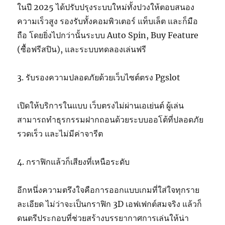
ในปี 2025 ได้ปรับปรุงระบบใหม่ทั้งปวงให้ตอบสนอง
ความเร็วสูง รองรับทั้งคอมพิวเตอร์ แท็บเล็ต และก็มือ
ถือ โดยยิ่งไปกว่านั้นระบบ Auto Spin, Buy Feature
(ซื้อฟรีสปิน), และระบบทดลองเล่นฟรี
3. รับรองความปลอดภัยด้วยเว็บไซต์ตรง Pgslot
เปิดให้บริการในแบบ เว็บตรงไม่ผ่านเอเย่นต์ ผู้เล่น
สามารถทำธุรกรรมฝากถอนด้วยระบบออโต้ที่ปลอดภัย
รวดเร็ว และไม่มีค่าจารีต
4. กราฟิกแล้วก็เสียงที่เหนือระดับ
อีกหนึ่งความตรึงใจคือการออกแบบเกมที่ใส่ใจทุกราย
ละเอียด ไม่ว่าจะเป็นกราฟิก 3D เอฟเฟกต์สมจริง แล้วก็
ดนตรีประกอบที่ช่วยสร้างบรรยากาศการเล่นให้น่า