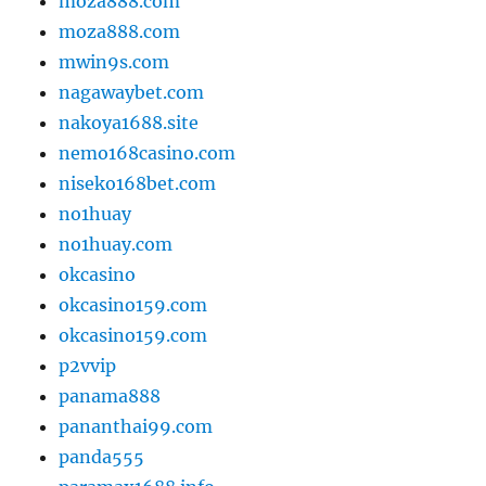
moza888.com
moza888.com
mwin9s.com
nagawaybet.com
nakoya1688.site
nemo168casino.com
niseko168bet.com
no1huay
no1huay.com
okcasino
okcasino159.com
okcasino159.com
p2vvip
panama888
pananthai99.com
panda555