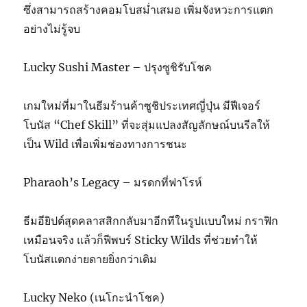
ซึ่งสามารถสร้างคอมโบสม่ำเสมอ เพิ่มจังหวะการแตก
อย่างไม่รู้จบ
Lucky Sushi Master – ปรุงซูชิรับโชค
เกมใหม่ที่มาในธีมร้านค้าซูชิประเทศญี่ปุ่น มีฟีเจอร์
โบนัส “Chef Skill” ที่จะสุ่มแปลงสัญลักษณ์บนรีลให้
เป็น Wild เพื่อเพิ่มช่องทางการชนะ
Pharaoh’s Legacy – มรดกที่ฟาโรห์
ธีมอียิปต์สุดคลาสสิกกลับมาอีกทีในรูปแบบใหม่ กราฟิก
เหมือนจริง แล้วก็ฟีพบร์ Sticky Wilds ที่ช่วยทำให้
โบนัสแตกง่ายดายยิ่งกว่าเดิม
Lucky Neko (เนโกะนำโชค)