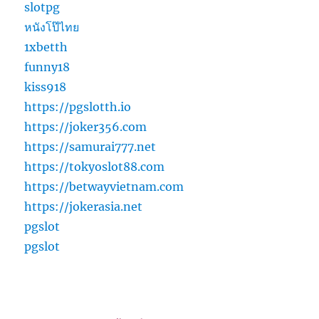
slotpg
หนังโป๊ไทย
1xbetth
funny18
kiss918
https://pgslotth.io
https://joker356.com
https://samurai777.net
https://tokyoslot88.com
https://betwayvietnam.com
https://jokerasia.net
pgslot
pgslot