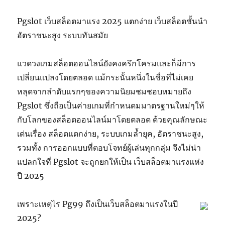
Pgslot เว็บสล็อตมาแรง 2025 แตกง่าย เว็บสล็อตชั้นนำ
อัตราชนะสูง ระบบทันสมัย
แวดวงเกมสล็อตออนไลน์ยังคงครึกโครมและก็มีการ
เปลี่ยนแปลงโดยตลอด แม้กระนั้นหนึ่งในชื่อที่ไม่เคย
หลุดจากลำดับแรกๆของความนิยมชมชอบหมายถึง
Pgslot ซึ่งถือเป็นค่ายเกมที่กำหนดมมาตรฐานใหม่ๆให้
กับโลกของสล็อตออนไลน์มาโดยตลอด ด้วยคุณลักษณะ
เด่นเรื่อง สล็อตแตกง่าย, ระบบเกมล้ำยุค, อัตราชนะสูง,
รวมทั้ง การออกแบบที่ตอบโจทย์ผู้เล่นทุกกลุ่ม จึงไม่น่า
แปลกใจที่ Pgslot จะถูกยกให้เป็น เว็บสล็อตมาแรงแห่ง
ปี 2025
เพราะเหตุไร Pg99 ถึงเป็นเว็บสล็อตมาแรงในปี
2025?