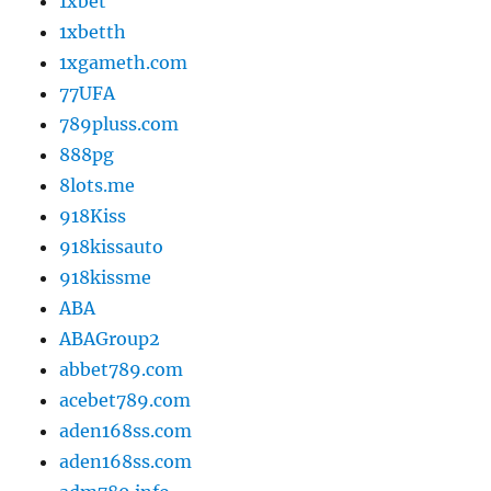
1xbet
1xbetth
1xgameth.com
77UFA
789pluss.com
888pg
8lots.me
918Kiss
918kissauto
918kissme
ABA
ABAGroup2
abbet789.com
acebet789.com
aden168ss.com
aden168ss.com