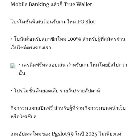
Mobile Banking แล้วก็ True Wallet
โปรโมชั่นพิเศษต้อนรับเกมใหม่ PG Slot
• โบนัสต้อนรับสมาชิกใหม่ 100% สำหรับผู้ที่สมัครผ่าน
เว็บไซต์ตรงของเรา
• เครดิตฟรีทดสอบเล่น สำหรับเกมใหม่โดยยิ่งไปกว่า
นั้น
• โปรโมชั่นคืนยอดเสีย รายวัน/รายสัปดาห์
กิจกรรมแจกสปินฟรี สำหรับผู้ที่ร่วมกิจกรรมบนหน้าเว็บ
หรือโซเชียล
เกมอัปเดตใหม่ของ Pgslot99 ในปี 2025 ไม่เพียงแค่