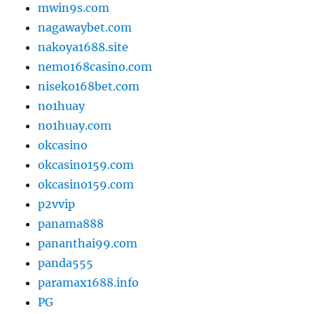
mwin9s.com
nagawaybet.com
nakoya1688.site
nemo168casino.com
niseko168bet.com
no1huay
no1huay.com
okcasino
okcasino159.com
okcasino159.com
p2vvip
panama888
pananthai99.com
panda555
paramax1688.info
PG