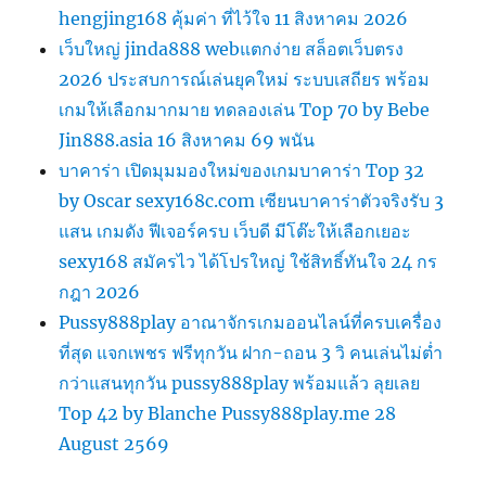
hengjing168 คุ้มค่า ที่ไว้ใจ 11 สิงหาคม 2026
เว็บใหญ่ jinda888 webแตกง่าย สล็อตเว็บตรง
2026 ประสบการณ์เล่นยุคใหม่ ระบบเสถียร พร้อม
เกมให้เลือกมากมาย ทดลองเล่น Top 70 by Bebe
Jin888.asia 16 สิงหาคม 69 พนัน
บาคาร่า เปิดมุมมองใหม่ของเกมบาคาร่า Top 32
by Oscar sexy168c.com เซียนบาคาร่าตัวจริงรับ 3
แสน เกมดัง ฟีเจอร์ครบ เว็บดี มีโต๊ะให้เลือกเยอะ
sexy168 สมัครไว ได้โปรใหญ่ ใช้สิทธิ์ทันใจ 24 กร
กฎา 2026
Pussy888play อาณาจักรเกมออนไลน์ที่ครบเครื่อง
ที่สุด แจกเพชร ฟรีทุกวัน ฝาก-ถอน 3 วิ คนเล่นไม่ต่ำ
กว่าแสนทุกวัน pussy888play พร้อมแล้ว ลุยเลย
Top 42 by Blanche Pussy888play.me 28
August 2569