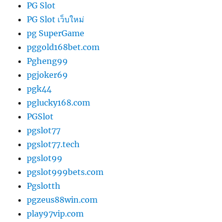
PG Slot
PG Slot เว็บใหม่
pg SuperGame
pggold168bet.com
Pgheng99
pgjoker69
pgk44
pglucky168.com
PGSlot
pgslot77
pgslot77.tech
pgslot99
pgslot999bets.com
Pgslotth
pgzeus88win.com
play97vip.com