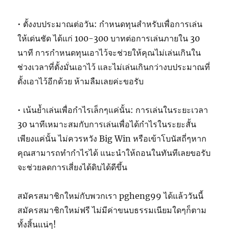
• ตั้งงบประมาณต่อวัน: กำหนดทุนสำหรับเพื่อการเล่น
ให้เด่นชัด ได้แก่ 100-300 บาทต่อการเล่นภายใน 30
นาที การกำหนดทุนเอาไว้จะช่วยให้คุณไม่เล่นเกินใน
ช่วงเวลาที่ตั้งมั่นเอาไว้ และไม่เล่นเกินกว่างบประมาณที่
ตั้งเอาไว้อีกด้วย ห้ามลืมเลยค่ะขอรับ
• เน้นย้ำเล่นเพื่อกำไรเล็กๆแค่นั้น: การเล่นในระยะเวลา
30 นาทีเหมาะสมกับการเล่นเพื่อได้กำไรในระยะสั้น
เพียงแค่นั้น ไม่ควรหวัง Big Win หรือเข้าโบนัสถี่ๆหาก
คุณสามารถทำกำไรได้ แนะนำให้ถอนในทันทีเลยขอรับ
จะช่วยลดการเสี่ยงได้ดิบได้ดีขึ้น
สมัครสมาชิกใหม่กับพวกเรา pgheng99 ได้แล้ววันนี้
สมัครสมาชิกใหม่ฟรี ไม่มีค่าขนบธรรมเนียมใดๆก็ตาม
ทั้งสิ้นแน่ๆ!