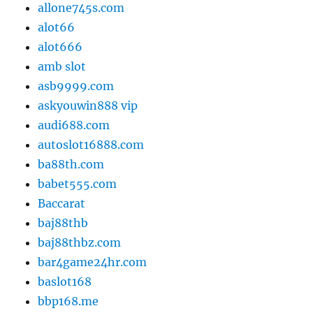
allone745s.com
alot66
alot666
amb slot
asb9999.com
askyouwin888 vip
audi688.com
autoslot16888.com
ba88th.com
babet555.com
Baccarat
baj88thb
baj88thbz.com
bar4game24hr.com
baslot168
bbp168.me