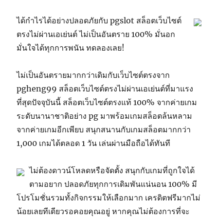
ได้กำไรได้อย่างปลอดภัยกับ pgslot สล็อตเว็บไซต์
ตรงไม่ผ่านเอเย่นต์ ไม่เป็นอันตราย 100% มั่นอก
มั่นใจได้ทุกการพนัน ทดลองเลย!
ไม่เป็นอันตรายมากกว่าเดิมกับเว็บไซต์ตรงจาก
pgheng99 สล็อตเว็บไซต์ตรงไม่ผ่านเอเย่นต์ที่มาแรง
ที่สุดปัจจุบันนี้ สล็อตเว็บไซต์ตรงแท้ 100% จากค่ายเกม
ระดับนานาชาติอย่าง pg มาพร้อมเกมสล็อตล้นหลาม
จากค่ายเกมอีกเพียบ สนุกสนานกับเกมสล็อตมากกว่า
1,000 เกมได้ตลอด 1 วัน เล่นผ่านมือถือได้ทันที
ไม่ต้องดาวน์โหลดหรือจัดตั้ง สนุกกับเกมที่ถูกใจได้
ตามอยาก ปลอดภัยทุกการเดิมพันแน่นอน 100% มี
โปรโมชั่นรวมทั้งกิจกรรมให้เลือกมาก เครดิตฟรีมากไม่
น้อยเลยทีเดียวรอคอยคุณอยู่ หากคุณไม่ต้องการที่จะ