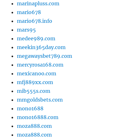
marinapluss.com
mario678
mario678.info
mars95
medee989.com
meekin365day.com
megawaysbet789.com
mercyrosa168.com
mexicanoo.com
mfj889xx.com
mib555s.com
mmgoldsbets.com
mono1688
mono16888.com
moza888.com
moza888.com