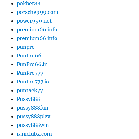
pokbet88
porsche999.com
power999.net
premium66.info
premium66.info
punpro
PunPro66
PunPro66.in
PunPro777
PunPro777.io
puntaek77
Pussy888
pussy888fun
pussy888play
pussy888win
ramclubx.com