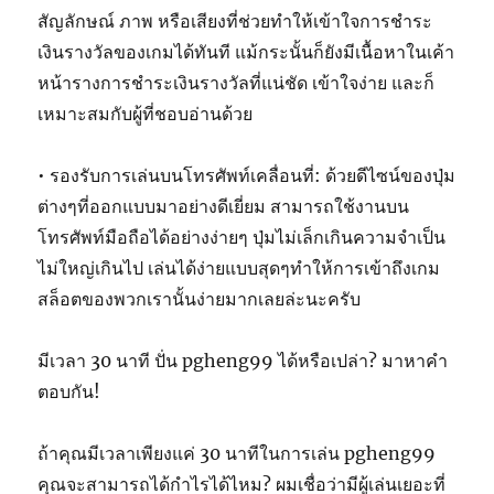
สัญลักษณ์ ภาพ หรือเสียงที่ช่วยทำให้เข้าใจการชำระ
เงินรางวัลของเกมได้ทันที แม้กระนั้นก็ยังมีเนื้อหาในเค้า
หน้ารางการชำระเงินรางวัลที่แน่ชัด เข้าใจง่าย และก็
เหมาะสมกับผู้ที่ชอบอ่านด้วย
• รองรับการเล่นบนโทรศัพท์เคลื่อนที่: ด้วยดีไซน์ของปุ่ม
ต่างๆที่ออกแบบมาอย่างดีเยี่ยม สามารถใช้งานบน
โทรศัพท์มือถือได้อย่างง่ายๆ ปุ่มไม่เล็กเกินความจำเป็น
ไม่ใหญ่เกินไป เล่นได้ง่ายแบบสุดๆทำให้การเข้าถึงเกม
สล็อตของพวกเรานั้นง่ายมากเลยล่ะนะครับ
มีเวลา 30 นาที ปั่น pgheng99 ได้หรือเปล่า? มาหาคำ
ตอบกัน!
ถ้าคุณมีเวลาเพียงแค่ 30 นาทีในการเล่น pgheng99
คุณจะสามารถได้กำไรได้ไหม? ผมเชื่อว่ามีผู้เล่นเยอะที่