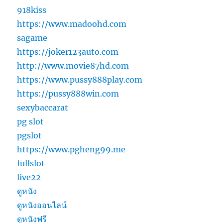
918kiss
https://www.madoohd.com
sagame
https://joker123auto.com
http://www.movie87hd.com
https://www.pussy888play.com
https://pussy888win.com
sexybaccarat
pg slot
pgslot
https://www.pgheng99.me
fullslot
live22
ดูหนัง
ดูหนังออนไลน์
ดูหนังฟรี