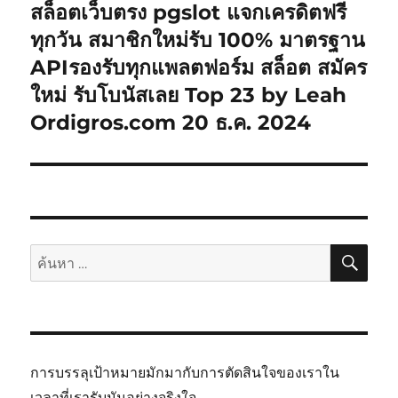
สล็อตเว็บตรง pgslot แจกเครดิตฟรี
เรื่อง
ต่อ
ทุกวัน สมาชิกใหม่รับ 100% มาตรฐาน
ไป:
APIรองรับทุกแพลตฟอร์ม สล็อต สมัคร
ใหม่ รับโบนัสเลย Top 23 by Leah
Ordigros.com 20 ธ.ค. 2024
ค้นห
ค้นหา:
การบรรลุเป้าหมายมักมากับการตัดสินใจของเราใน
เวลาที่เรารับมันอย่างจริงใจ