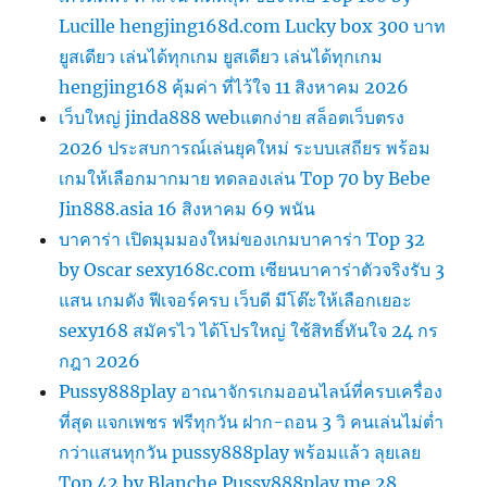
Lucille hengjing168d.com Lucky box 300 บาท
ยูสเดียว เล่นได้ทุกเกม ยูสเดียว เล่นได้ทุกเกม
hengjing168 คุ้มค่า ที่ไว้ใจ 11 สิงหาคม 2026
เว็บใหญ่ jinda888 webแตกง่าย สล็อตเว็บตรง
2026 ประสบการณ์เล่นยุคใหม่ ระบบเสถียร พร้อม
เกมให้เลือกมากมาย ทดลองเล่น Top 70 by Bebe
Jin888.asia 16 สิงหาคม 69 พนัน
บาคาร่า เปิดมุมมองใหม่ของเกมบาคาร่า Top 32
by Oscar sexy168c.com เซียนบาคาร่าตัวจริงรับ 3
แสน เกมดัง ฟีเจอร์ครบ เว็บดี มีโต๊ะให้เลือกเยอะ
sexy168 สมัครไว ได้โปรใหญ่ ใช้สิทธิ์ทันใจ 24 กร
กฎา 2026
Pussy888play อาณาจักรเกมออนไลน์ที่ครบเครื่อง
ที่สุด แจกเพชร ฟรีทุกวัน ฝาก-ถอน 3 วิ คนเล่นไม่ต่ำ
กว่าแสนทุกวัน pussy888play พร้อมแล้ว ลุยเลย
Top 42 by Blanche Pussy888play.me 28