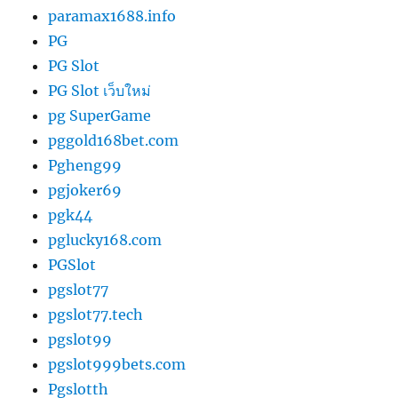
paramax1688.info
PG
PG Slot
PG Slot เว็บใหม่
pg SuperGame
pggold168bet.com
Pgheng99
pgjoker69
pgk44
pglucky168.com
PGSlot
pgslot77
pgslot77.tech
pgslot99
pgslot999bets.com
Pgslotth