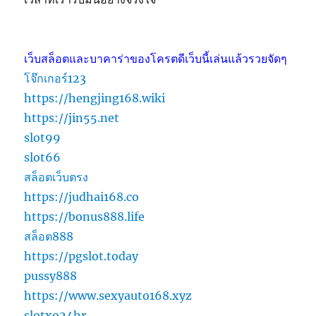
เว็บสล็อตและบาคาร่าของโครตดีเว็บนี้เล่นแล้วรวยจัดๆ
โจ๊กเกอร์123
https://hengjing168.wiki
https://jin55.net
slot99
slot66
สล็อตเว็บตรง
https://judhai168.co
https://bonus888.life
สล็อต888
https://pgslot.today
pussy888
https://www.sexyauto168.xyz
slotxo24hr