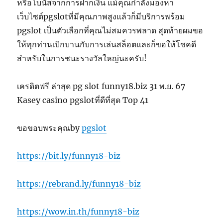
หรือโบนัสจากการฝากเงิน แม้คุณกำลังมองหา
เว็บไซต์pgslotที่มีคุณภาพสูงแล้วก็มีบริการพร้อม
pgslot เป็นตัวเลือกที่คุณไม่สมควรพลาด สุดท้ายผมขอ
ให้ทุกท่านเบิกบานกับการเล่นสล็อตและก็ขอให้โชคดี
สำหรับในการชนะรางวัลใหญ่นะครับ!
เครดิตฟรี ล่าสุด pg slot funny18.biz 31 พ.ย. 67
Kasey casino pgslotที่ดีที่สุด Top 41
ขอขอบพระคุณby
pgslot
https://bit.ly/funny18-biz
https://rebrand.ly/funny18-biz
https://wow.in.th/funny18-biz