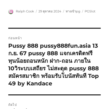
ผู้
เขียน
หมวด
ป้าย
Ralph Cook
29 ตุลาคม 2024
ทางเข้าpg
PGSlot
เขียน
เมื่อ
หมู่
กำกับ
แนะแนว
ก่อนหน้า
เรื่อง
Pussy 888 pussy888fun.asia 13
เรื่อง
ก่อน
ก.ย. 67 pussy 888 แจกเครดิตฟรี
หน้า:
ทุนน้อยถอนหนัก ฝาก-ถอน ภายใน
10วิระบบเสถียร ไม่สะดุด pussy 888
สมัครสมาชิก พร้อมรับโบนัสทันที Top
49 by Kandace
ถัดไป