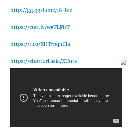
http://gg.gg/funny18-biz
https://cutt.ly/weTLPlrT
https://t.co/XHTrpqhCIa
https://shorturl.asia/XUntv