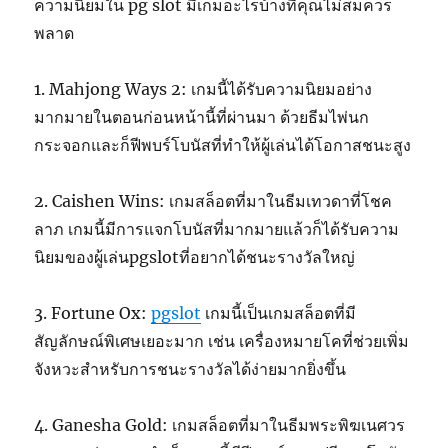
ความนิยมใน pg slot มีเกมอะไรบ้างที่คุณไม่สมควร
พลาด
1. Mahjong Ways 2: เกมนี้ได้รับความนิยมอย่าง
มากมายในตอนก่อนหน้านี้ที่ผ่านมา ด้วยธีมไพ่นก
กระจอกและก็ฟีพบร์โบนัสที่ทำให้ผู้เล่นได้โอกาสชนะสูง
2. Caishen Wins: เกมสล็อตที่มาในธีมเทวดาที่โชค
ลาภ เกมนี้มีการแจกโบนัสที่มากมายแล้วก็ได้รับความ
นิยมของผู้เล่นpgslotที่อยากได้ชนะรางวัลใหญ่
3. Fortune Ox:
pgslot
เกมนี้เป็นเกมสล็อตที่มี
สัญลักษณ์พิเศษเยอะมาก เช่น เครื่องหมายโคที่ช่วยเพิ่ม
จังหวะสำหรับการชนะรางวัลได้ง่ายมากยิ่งขึ้น
4. Ganesha Gold: เกมสล็อตที่มาในธีมพระพิฆเนศวร