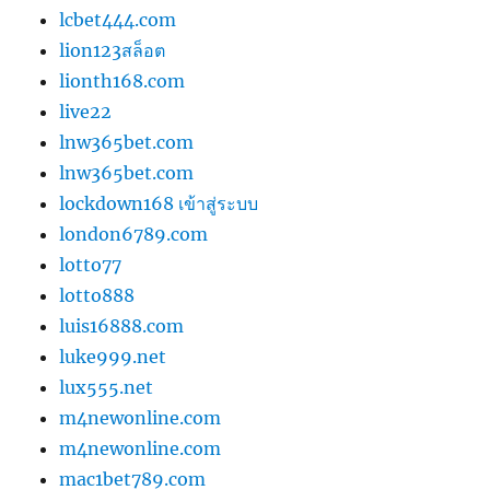
lcbet444.com
lion123สล็อต
lionth168.com
live22
lnw365bet.com
lnw365bet.com
lockdown168 เข้าสู่ระบบ
london6789.com
lotto77
lotto888
luis16888.com
luke999.net
lux555.net
m4newonline.com
m4newonline.com
mac1bet789.com