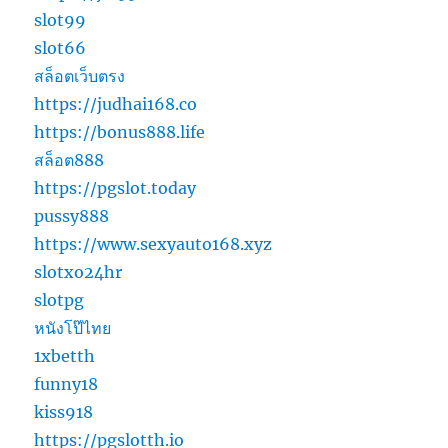
slot99
slot66
สล็อตเว็บตรง
https://judhai168.co
https://bonus888.life
สล็อต888
https://pgslot.today
pussy888
https://www.sexyauto168.xyz
slotxo24hr
slotpg
หนังโป๊ไทย
1xbetth
funny18
kiss918
https://pgslotth.io