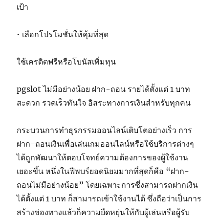
เป้า
• เลือกโปรโมชั่นให้คุ้มที่สุด
ใช้เครดิตฟรีหรือโบนัสเพิ่มทุน
pgslot ไม่มีอย่างน้อย ฝาก-ถอน รายได้ตั้งแต่ 1 บาท
สะดวก รวดเร็วทันใจ อิสระทางการเงินสำหรับทุกคน
กระบวนการทำธุรกรรมออนไลน์เติบโตอย่างเร็ว การ
ฝาก-ถอนเงินเพื่อเล่นเกมออนไลน์หรือใช้บริการต่างๆ
ได้ถูกพัฒนาให้ตอบโจทย์ความต้องการของผู้ใช้งาน
เยอะขึ้น หนึ่งในฟีพบร์ยอดนิยมมากที่สุดก็คือ “ฝาก-
ถอนไม่มีอย่างน้อย” โดยเฉพาะการซึ่งสามารถฝากเงิน
ได้ตั้งแต่ 1 บาท ก็สามารถเข้าใช้งานได้ ซึ่งถือว่าเป็นการ
สร้างช่องทางแล้วก็ความยืดหยุ่นให้กับผู้เล่นหรือผู้รับ