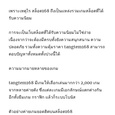
เพราะเหตุไร สล็อต168 ถึงเป็นแหล่งรวมเกมสล็อตที่ได้
รับความนิยม
การจะเป็นเว็บสล็อตที่ได้รับความนิยมไม่ใช่ง่าย
เนื่องจากว่าจะต้องมีครบทั้งยังความสนุกสนาน ความ
ปลอดภัย รวมทั้งความคุ้มราคา tangtem168 สามารถ
ตอบปัญหาทั้งหมดทั้งปวงนี้ได้
ความมากมายหลายของเกม
tangtem168 มีเกมให้เลือกเล่นมากกว่า 2,000 เกม
จากหลายค่ายดัง ซึ่งแต่ละเกมมีเอกลักษณ์แตกต่างกัน
อีกทั้งธีมเกม กราฟิก แล้วก็ระบบโบนัส
ตัวอย่างค่ายเกมยอดฮิตบนสล็อต168