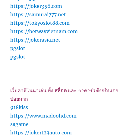
https://joker356.com
https://samurai777.net
https://tokyoslot88.com
https://betwayvietnam.com
https://jokerasia.net
pgslot
pgslot
เว็บคาสิโนน่าเล่น ทั้ง
สล็อต
และ
บาคาร่า
ตึงจริงแตก
บ่อยมาก
918kiss
https://www.madoohd.com
sagame
https://joker123auto.com