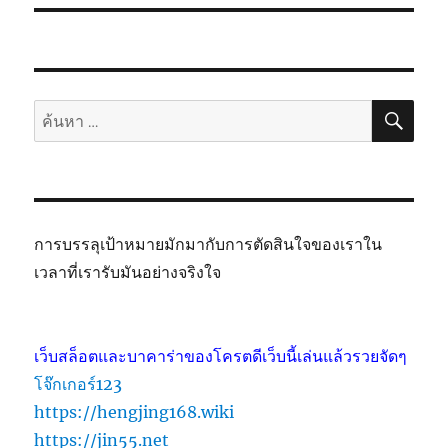
ค้นห
ค้นหา:
การบรรลุเป้าหมายมักมากับการตัดสินใจของเราใน
เวลาที่เรารับมันอย่างจริงใจ
เว็บสล็อตและบาคาร่าของโครตดีเว็บนี้เล่นแล้วรวยจัดๆ
โจ๊กเกอร์123
https://hengjing168.wiki
https://jin55.net