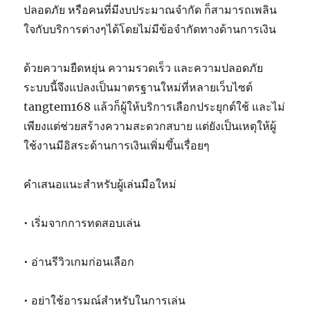
ปลอดภัย หรือคนที่มีงบประมาณจำกัด ก็สามารถเพลิน
ใจกับบริการต่างๆได้โดยไม่มีข้อจำกัดทางด้านการเงิน
ด้วยความยืดหยุ่น ความรวดเร็ว และความปลอดภัย
ระบบนี้จึงแปลงเป็นมาตรฐานใหม่ที่หลายเว็บไซต์
tangtem168 แล้วก็ผู้ให้บริการเลือกประยุกต์ใช้ และไม่
เพียงแต่ช่วยสร้างความสะดวกสบาย แต่ยังเป็นเหตุให้ผู้
ใช้งานมีอิสระด้านการเงินเพิ่มขึ้นเรื่อยๆ
คำเสนอแนะสำหรับผู้เล่นมือใหม่
• เริ่มจากการทดสอบเล่น
• อ่านรีวิวเกมก่อนเลือก
• อย่าใช้อารมณ์สำหรับในการเล่น