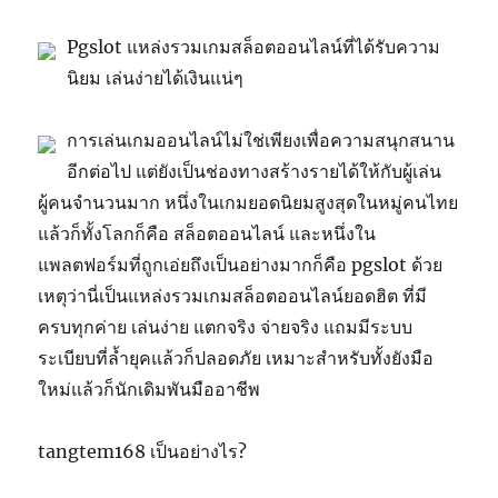
Pgslot แหล่งรวมเกมสล็อตออนไลน์ที่ได้รับความ
นิยม เล่นง่ายได้เงินแน่ๆ
การเล่นเกมออนไลน์ไม่ใช่เพียงเพื่อความสนุกสนาน
อีกต่อไป แต่ยังเป็นช่องทางสร้างรายได้ให้กับผู้เล่น
ผู้คนจำนวนมาก หนึ่งในเกมยอดนิยมสูงสุดในหมู่คนไทย
แล้วก็ทั้งโลกก็คือ สล็อตออนไลน์ และหนึ่งใน
แพลตฟอร์มที่ถูกเอ่ยถึงเป็นอย่างมากก็คือ pgslot ด้วย
เหตุว่านี่เป็นแหล่งรวมเกมสล็อตออนไลน์ยอดฮิต ที่มี
ครบทุกค่าย เล่นง่าย แตกจริง จ่ายจริง แถมมีระบบ
ระเบียบที่ล้ำยุคแล้วก็ปลอดภัย เหมาะสำหรับทั้งยังมือ
ใหม่แล้วก็นักเดิมพันมืออาชีพ
tangtem168 เป็นอย่างไร?