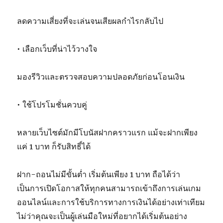
ลดความเสี่ยงที่จะเล่นจนเสียผลกำไรกลับไป
• เลือกเว็บที่น่าไว้วางใจ
มองรีวิวและตรวจสอบความปลอดภัยก่อนโอนเงิน
• ใช้โปรโมชั่นควบคู่
หลายเว็บไซต์มักมีโบนัสฝากคราวแรก แม้จะฝากเพียง
แค่ 1 บาท ก็รับสิทธิ์ได้
ฝาก-ถอนไม่มีขั้นต่ำ เริ่มต้นเพียง 1 บาท ถือได้ว่า
เป็นการเปิดโอกาสให้ทุกคนสามารถเข้าถึงการเล่นเกม
ออนไลน์และการใช้บริการทางการเงินได้อย่างเท่าเทียม
ไม่ว่าคุณจะเป็นผู้เล่นมือใหม่ที่อยากได้เริ่มต้นอย่าง