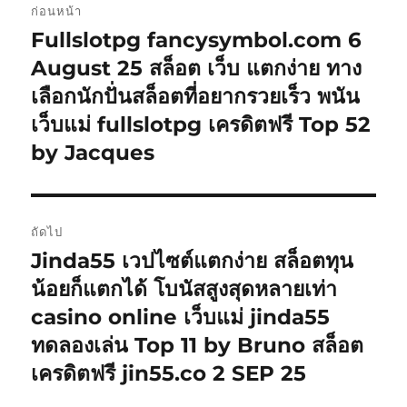
ก่อนหน้า
เรื่อง
Fullslotpg fancysymbol.com 6
เรื่อง
ก่อน
August 25 สล็อต เว็บ แตกง่าย ทาง
หน้า:
เลือกนักปั่นสล็อตที่อยากรวยเร็ว พนัน
เว็บแม่ fullslotpg เครดิตฟรี Top 52
by Jacques
ถัดไป
Jinda55 เวปไซต์แตกง่าย สล็อตทุน
เรื่อง
ต่อ
น้อยก็แตกได้ โบนัสสูงสุดหลายเท่า
ไป:
casino online เว็บแม่ jinda55
ทดลองเล่น Top 11 by Bruno สล็อต
เครดิตฟรี jin55.co 2 SEP 25