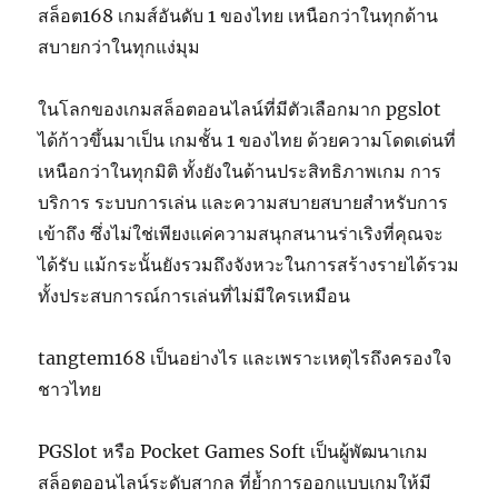
สล็อต168 เกมส์อันดับ 1 ของไทย เหนือกว่าในทุกด้าน
สบายกว่าในทุกแง่มุม
ในโลกของเกมสล็อตออนไลน์ที่มีตัวเลือกมาก pgslot
ได้ก้าวขึ้นมาเป็น เกมชั้น 1 ของไทย ด้วยความโดดเด่นที่
เหนือกว่าในทุกมิติ ทั้งยังในด้านประสิทธิภาพเกม การ
บริการ ระบบการเล่น และความสบายสบายสำหรับการ
เข้าถึง ซึ่งไม่ใช่เพียงแค่ความสนุกสนานร่าเริงที่คุณจะ
ได้รับ แม้กระนั้นยังรวมถึงจังหวะในการสร้างรายได้รวม
ทั้งประสบการณ์การเล่นที่ไม่มีใครเหมือน
tangtem168 เป็นอย่างไร และเพราะเหตุไรถึงครองใจ
ชาวไทย
PGSlot หรือ Pocket Games Soft เป็นผู้พัฒนาเกม
สล็อตออนไลน์ระดับสากล ที่ย้ำการออกแบบเกมให้มี