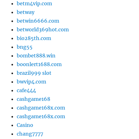
betm4vip.com
betway
betwin6666.com
betworld369hot.com
bio285th.com
bng55
bombet888.win
boonlert1688.com
brazil999 slot
bwvip4.com
cafe444
cashgame168
cashgame168x.com
cashgame168x.com
Casino
chang7777