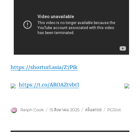
https://shorturl.asia/Z7Pik
https://t.co/AROAZtvbtI
ผู้
เขียน
หมวด
ป้าย
Ralph Cook
15 สิงหาคม 2025
สล็อต168
PGSlot
เขียน
เมื่อ
หมู่
กำกับ
แนะแนว