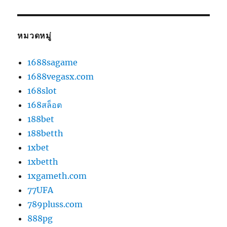
หมวดหมู่
1688sagame
1688vegasx.com
168slot
168สล็อต
188bet
188betth
1xbet
1xbetth
1xgameth.com
77UFA
789pluss.com
888pg