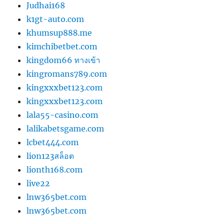
Judhai168
k1gt-auto.com
khumsup888.me
kimchibetbet.com
kingdom66 ทางเข้า
kingromans789.com
kingxxxbet123.com
kingxxxbet123.com
lala55-casino.com
lalikabetsgame.com
lcbet444.com
lion123สล็อต
lionth168.com
live22
lnw365bet.com
lnw365bet.com