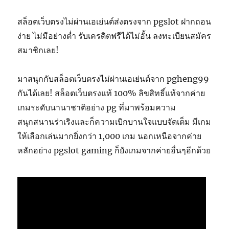
สล็อตเว็บตรงไม่ผ่านเอเย่นต์ส่งตรงจาก pgslot ฝากถอน
ง่าย ไม่มีอย่างต่ำ รับเครดิตฟรีได้ไม่อั้น ลงทะเบียนสมัคร
สมาชิกเลย!
มาสนุกกับสล็อตเว็บตรงไม่ผ่านเอเย่นต์จาก pgheng99
กันได้เลย! สล็อตเว็บตรงแท้ 100% ลิขสิทธิ์แท้จากค่าย
เกมระดับนานาชาติอย่าง pg ที่มาพร้อมความ
สนุกสนานร่าเริงและก็ความเบิกบานใจแบบจัดเต็ม มีเกม
ให้เลือกเล่นมากยิ่งกว่า 1,000 เกม นอกเหนือจากค่าย
หลักอย่าง pgslot gaming ก็ยังเกมจากค่ายอื่นๆอีกด้วย