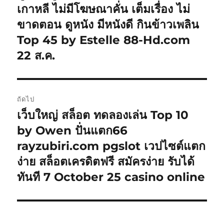
ก่อน
เกาหลี ไม่มีโฆษณาคั่น เต็มเรื่อง ไม่
หน้า:
ขาดตอน ดูหนัง มีหนังดี กินข้าวเพลิน
Top 45 by Estelle 88-Hd.com
22 ส.ค.
ถัดไป
เว็บใหญ่ สล็อต ทดลองเล่น Top 10
เรื่อง
ต่อ
by Owen ปั่นแตก66
ไป:
rayzubiri.com pgslot เวปไซต์แตก
ง่าย สล็อตเครดิตฟรี สมัครง่าย รับได้
ทันที 7 October 25 casino online