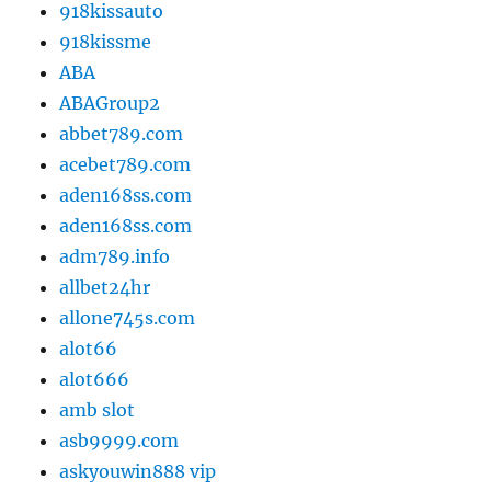
918kissauto
918kissme
ABA
ABAGroup2
abbet789.com
acebet789.com
aden168ss.com
aden168ss.com
adm789.info
allbet24hr
allone745s.com
alot66
alot666
amb slot
asb9999.com
askyouwin888 vip