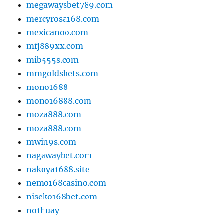
megawaysbet789.com
mercyrosa168.com
mexicanoo.com
mfj889xx.com
mib555s.com
mmgoldsbets.com
mono1688
mono16888.com
moza888.com
moza888.com
mwin9s.com
nagawaybet.com
nakoya1688.site
nemo168casino.com
niseko168bet.com
no1huay