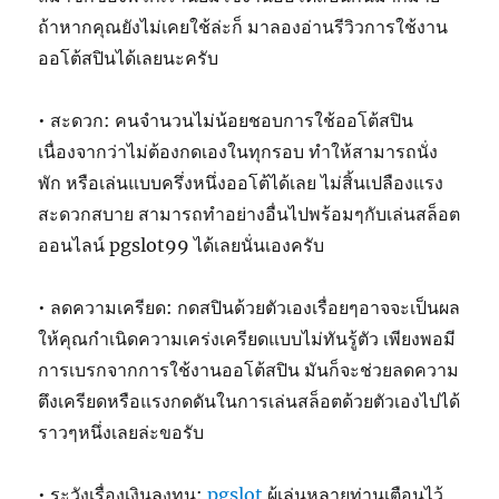
ถ้าหากคุณยังไม่เคยใช้ล่ะก็ มาลองอ่านรีวิวการใช้งาน
ออโต้สปินได้เลยนะครับ
• สะดวก: คนจำนวนไม่น้อยชอบการใช้ออโต้สปิน
เนื่องจากว่าไม่ต้องกดเองในทุกรอบ ทำให้สามารถนั่ง
พัก หรือเล่นแบบครึ่งหนึ่งออโต้ได้เลย ไม่สิ้นเปลืองแรง
สะดวกสบาย สามารถทำอย่างอื่นไปพร้อมๆกับเล่นสล็อต
ออนไลน์ pgslot99 ได้เลยนั่นเองครับ
• ลดความเครียด: กดสปินด้วยตัวเองเรื่อยๆอาจจะเป็นผล
ให้คุณกำเนิดความเคร่งเครียดแบบไม่ทันรู้ตัว เพียงพอมี
การเบรกจากการใช้งานออโต้สปิน มันก็จะช่วยลดความ
ตึงเครียดหรือแรงกดดันในการเล่นสล็อตด้วยตัวเองไปได้
ราวๆหนึ่งเลยล่ะขอรับ
• ระวังเรื่องเงินลงทุน:
pgslot
ผู้เล่นหลายท่านเตือนไว้