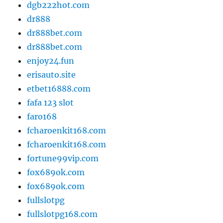
dgb222hot.com
dr888
dr888bet.com
dr888bet.com
enjoy24.fun
erisauto.site
etbet16888.com
fafa 123 slot
faro168
fcharoenkit168.com
fcharoenkit168.com
fortune99vip.com
fox689ok.com
fox689ok.com
fullslotpg
fullslotpg168.com