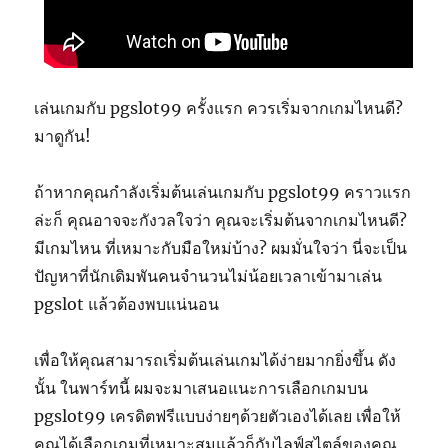
เล่นเกมกับ pgslot99 ครั้งแรก ควรเริ่มจากเกมไหนดี?
มาดูกัน!
ถ้าหากคุณกำลังเริ่มต้นเล่นเกมกับ pgslot99 คราวแรก
ล่ะก็ คุณอาจจะกังวลใจว่า คุณจะเริ่มต้นจากเกมไหนดี?
มีเกมไหน ที่เหมาะกับมือใหม่บ้าง? ผมมั่นใจว่า นี่จะเป็น
ปัญหาที่นักเดิมพันคนจำนวนไม่น้อยเวลาเข้ามาเล่น
pgslot แล้วต้องพบแน่นอน
เพื่อให้คุณสามารถเริ่มต้นเล่นเกมได้ง่ายมากยิ่งขึ้น ดัง
นั้น ในพาร์ทนี้ ผมจะมาเสนอแนะการเลือกเกมบน
pgslot99 เครดิตฟรีแบบง่ายๆด้วยตัวเองได้เลย เพื่อให้
คุณได้เลือกเกมที่เหมาะสมแล้วก็กับไลฟ์สไตล์ของคุณ