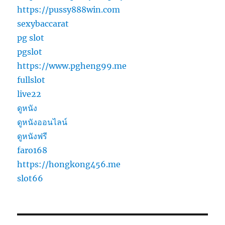
https://pussy888win.com
sexybaccarat
pg slot
pgslot
https://www.pgheng99.me
fullslot
live22
ดูหนัง
ดูหนังออนไลน์
ดูหนังฟรี
faro168
https://hongkong456.me
slot66