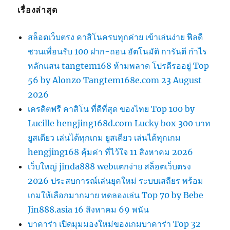
เรื่องล่าสุด
สล็อตเว็บตรง คาสิโนครบทุกค่าย เข้าเล่นง่าย ฟีลดี
ชวนเพื่อนรับ 100 ฝาก-ถอน อัตโนมัติ การันตี กำไร
หลักแสน tangtem168 ห้ามพลาด โปรดีรออยู่ Top
56 by Alonzo Tangtem168e.com 23 August
2026
เครดิตฟรี คาสิโน ที่ดีที่สุด ของไทย Top 100 by
Lucille hengjing168d.com Lucky box 300 บาท
ยูสเดียว เล่นได้ทุกเกม ยูสเดียว เล่นได้ทุกเกม
hengjing168 คุ้มค่า ที่ไว้ใจ 11 สิงหาคม 2026
เว็บใหญ่ jinda888 webแตกง่าย สล็อตเว็บตรง
2026 ประสบการณ์เล่นยุคใหม่ ระบบเสถียร พร้อม
เกมให้เลือกมากมาย ทดลองเล่น Top 70 by Bebe
Jin888.asia 16 สิงหาคม 69 พนัน
บาคาร่า เปิดมุมมองใหม่ของเกมบาคาร่า Top 32