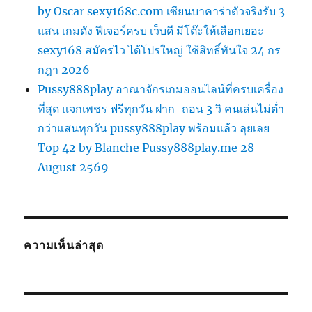
by Oscar sexy168c.com เซียนบาคาร่าตัวจริงรับ 3
แสน เกมดัง ฟีเจอร์ครบ เว็บดี มีโต๊ะให้เลือกเยอะ
sexy168 สมัครไว ได้โปรใหญ่ ใช้สิทธิ์ทันใจ 24 กร
กฎา 2026
Pussy888play อาณาจักรเกมออนไลน์ที่ครบเครื่อง
ที่สุด แจกเพชร ฟรีทุกวัน ฝาก-ถอน 3 วิ คนเล่นไม่ต่ำ
กว่าแสนทุกวัน pussy888play พร้อมแล้ว ลุยเลย
Top 42 by Blanche Pussy888play.me 28
August 2569
ความเห็นล่าสุด