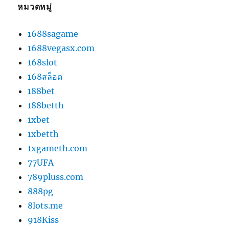
หมวดหมู่
1688sagame
1688vegasx.com
168slot
168สล็อต
188bet
188betth
1xbet
1xbetth
1xgameth.com
77UFA
789pluss.com
888pg
8lots.me
918Kiss