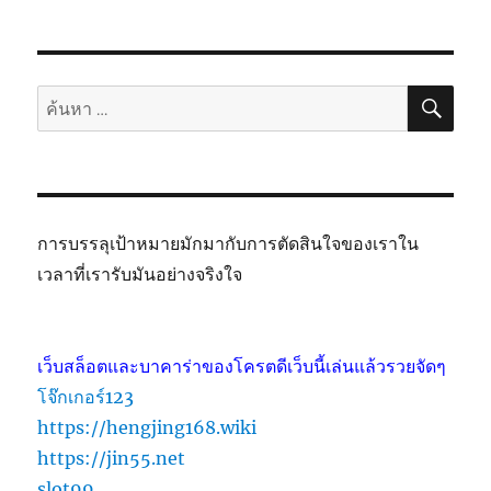
ค้นห
ค้นหา:
การบรรลุเป้าหมายมักมากับการตัดสินใจของเราใน
เวลาที่เรารับมันอย่างจริงใจ
เว็บสล็อตและบาคาร่าของโครตดีเว็บนี้เล่นแล้วรวยจัดๆ
โจ๊กเกอร์123
https://hengjing168.wiki
https://jin55.net
slot99