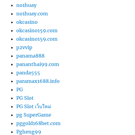
no1huay
no1huay.com
okcasino
okcasino159.com
okcasino159.com
p2vvip
panama888
pananthai99.com
panda555
paramax1688.info
PG
PG Slot
PG Slot เว็บใหม่
pg SuperGame
pggold168bet.com
Pgheng99