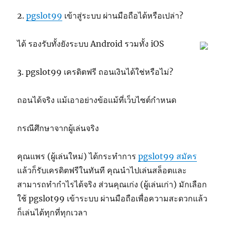
2.
pgslot99
เข้าสู่ระบบ ผ่านมือถือได้หรือเปล่า?
ได้ รองรับทั้งยังระบบ Android รวมทั้ง iOS
3. pgslot99 เครดิตฟรี ถอนเงินได้ใช่หรือไม่?
ถอนได้จริง แม้เอาอย่างข้อแม้ที่เว็บไซต์กำหนด
กรณีศึกษาจากผู้เล่นจริง
คุณแพร (ผู้เล่นใหม่) ได้กระทำการ
pgslot99 สมัคร
แล้วก็รับเครดิตฟรีในทันที คุณนำไปเล่นสล็อตและ
สามารถทำกำไรได้จริง ส่วนคุณเก่ง (ผู้เล่นเก่า) มักเลือก
ใช้ pgslot99 เข้าระบบ ผ่านมือถือเพื่อความสะดวกแล้ว
ก็เล่นได้ทุกที่ทุกเวลา