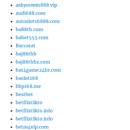
askyouwin888 vip
audi688.com
autoslot16888.com
ba88th.com
babet555.com
Baccarat
baj88thb
baj88thbz.com
bar4game24hr.com
baslot168
bbp168.me
bestbet
betflixtikto
betflixtikto.info
betflixtikto.info
betm4vip.com