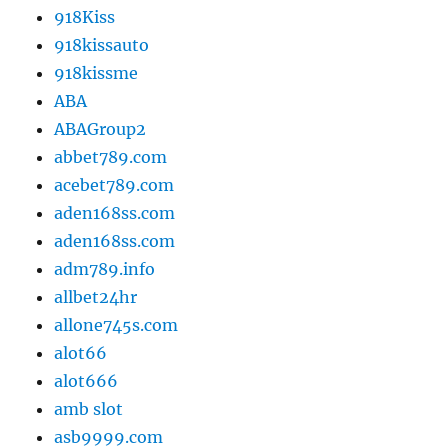
918Kiss
918kissauto
918kissme
ABA
ABAGroup2
abbet789.com
acebet789.com
aden168ss.com
aden168ss.com
adm789.info
allbet24hr
allone745s.com
alot66
alot666
amb slot
asb9999.com