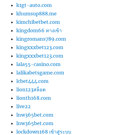
k1gt-auto.com
khumsup888.me
kimchibetbet.com
kingdom66 ทางเข้า
kingromans789.com
kingxxxbet123.com
kingxxxbet123.com
lala55-casino.com
lalikabetsgame.com
lcbet444.com
lion123สล็อต
lionth168.com
live22
lnw365bet.com
lnw365bet.com
lockdown168 เข้าสู่ระบบ