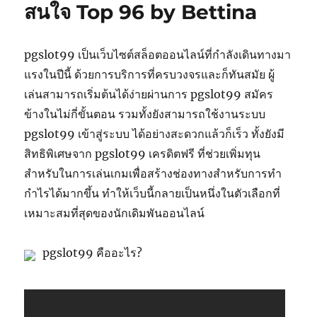
สนใจ Top 96 by Bettina
pgslot99 เป็นเว็บไซต์สล็อตออนไลน์ที่กำลังเดินทางมา
แรงในปีนี้ ด้วยการบริการที่ครบวงจรและก็ทันสมัย ผู้
เล่นสามารถเริ่มต้นได้ง่ายผ่านการ pgslot99 สมัคร
ข้างในไม่กี่ขั้นตอน รวมทั้งยังสามารถใช้งานระบบ
pgslot99 เข้าสู่ระบบ ได้อย่างสะดวกแล้วก็เร็ว ทั้งยังมี
สิทธิพิเศษจาก pgslot99 เครดิตฟรี ที่ช่วยเพิ่มทุน
สำหรับในการเล่นเกมเพื่อสร้างช่องทางสำหรับการทำ
กำไรได้มากขึ้น ทำให้เว็บนี้กลายเป็นหนึ่งในตัวเลือกที่
เหมาะสมที่สุดของนักเดิมพันออนไลน์
pgslot99 คืออะไร?