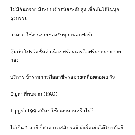
ไม่มีอันตราย มีระบบเข้ารหัสระดับสูง เชื่อมั่นได้ในทุก
ธุรกรรม
สะดวก ใช้งานง่าย รองรับทุกแพลตฟอร์ม
คุ้มค่า โปรโมชั่นต่อเนื่อง พร้อมเครดิตฟรีมากมายก่าย
กอง
บริการ ข้าราชการมืออาชีพรอช่วยเหลือตลอด 1 วัน
ปัญหาที่พบมาก (FAQ)
1. pgslot99 สมัคร ใช้เวลานานหรือไม่?
ไม่เกิน 3 นาที ก็สามารถสมัครแล้วก็เริ่มเล่นได้โดยทันที