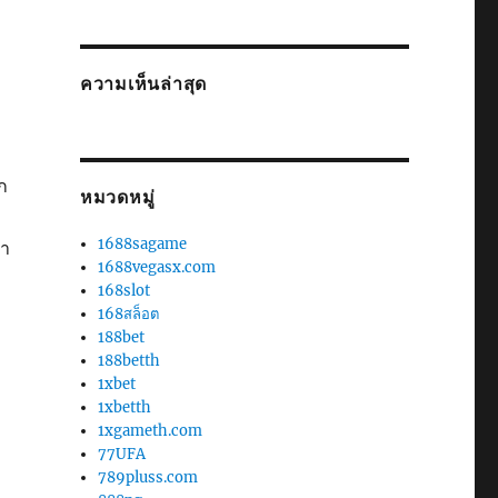
ความเห็นล่าสุด
ก
หมวดหมู่
1688sagame
อา
1688vegasx.com
168slot
168สล็อต
188bet
188betth
1xbet
1xbetth
1xgameth.com
77UFA
789pluss.com