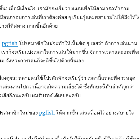
้น: เมื่อมีเงื่อนไข เรามักจะเริ่มวางแผนเพื่อให้สามารถทำตาม
เหมือนกรอบการเล่นที่เราต้องค่อย ๆ เรียนรู้และพยายามไปให้ถึงให้ได
ย่างมีทิศทาง มากขึ้นอีกด้วย
:
pgfish
โปรสมาชิกใหม่จะทำให้เห็นชัด ๆ เลยว่า ถ้าการเล่นนาน
 เราก็จะเริ่มแบ่งเวลาในการเล่นให้มากขึ้น จัดการเวลาและเกมที่จ
ม จังหวะการเล่นก็จะดีขึ้นไปด้วยนั่นเอง
ีเหตุผล: หลายคนใช้โปรสักพักจะเริ่มรู้ว่า เวลานี้แหละที่ควรหยุด
้าเล่นนานไปกว่านี้อาจเกิดความเสี่ยงได้ ซึ่งทักษะนี้มันสำคัญกว่า
สียอีกนะครับ ผมรับรองได้เลยล่ะครับ
ปรสมาชิกใหม่ของ
pgfish
ให้มากขึ้น เล่นสล็อตได้อย่างสบายใจ
gfish อาจไม่ใช่ทำมา เพื่อบังคับให้คุณรับหรือรู้สึกว่าต้องใช้น