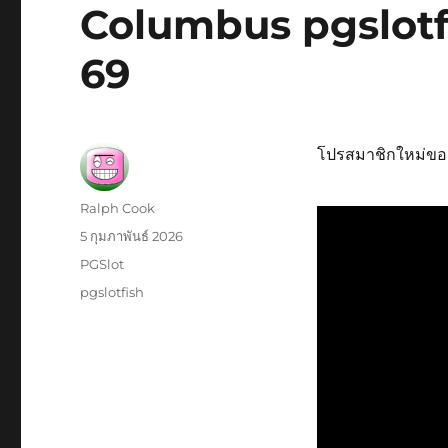
Columbus pgslotfi
69
โปรสมาชิกใหม่ของ p
ผู้
Ralph Cook
เขียน
เขียน
5 กุมภาพันธ์ 2026
เมื่อ
หมวด
PGSlot
หมู่
ป้าย
pgslotfish
กำกับ