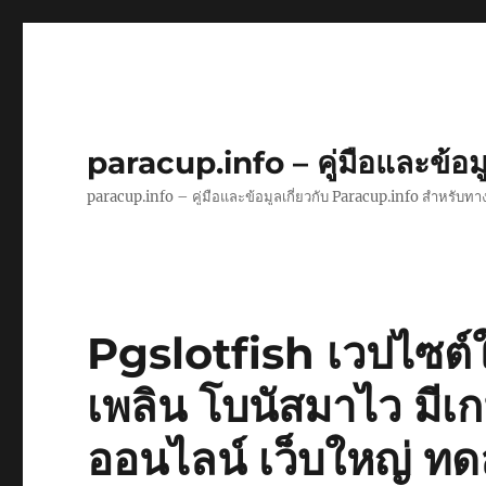
paracup.info – คู่มือและข้อม
paracup.info – คู่มือและข้อมูลเกี่ยวกับ Paracup.info สำหรับทา
Pgslotfish เวปไซต์ใ
เพลิน โบนัสมาไว มีเ
ออนไลน์ เว็บใหญ่ ท