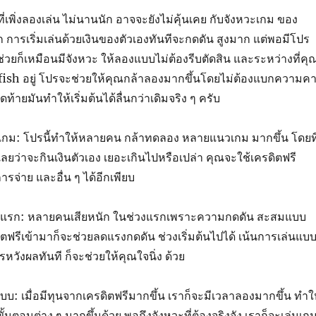
นที่เพิ่งลองเล่น ไม่นานนัก อาจจะยังไม่คุ้นเคย กับจังหวะเกม ของ
 การเริ่มเล่นด้วยเงินของตัวเองทันทีจะกดดัน สูงมาก แต่พอมีโปร
่วยก็เหมือนมีจังหวะ ให้ลองแบบไม่ต้องรีบตัดสิน และระหว่างที่คุ
gfish อยู่ โปรจะช่วยให้คุณกล้าลองมากขึ้นโดยไม่ต้องแบกความค
ุดท้ายมันทำให้เริ่มต้นได้ลื่นกว่าเดิมจริง ๆ ครับ
เล่นเกม: โปรนี้ทำให้หลายคน กล้าทดลอง หลายแนวเกม มากขึ้น โดยที
เลยว่าจะกินเงินตัวเอง เยอะเกินไปหรือเปล่า คุณจะใช้เครดิตฟรี
ารจ่าย และอื่น ๆ ได้อีกเพียบ
วงแรก: หลายคนเสียหนัก ในช่วงแรกเพราะความกดดัน สะสมแบบ
ิตฟรีเข้ามาก็จะช่วยลดแรงกดดัน ช่วงเริ่มต้นไปได้ เน้นการเล่นแบ
วังผลทันที ก็จะช่วยให้คุณใจนิ่ง ด้วย
ะบบ: เมื่อมีทุนจากเครดิตฟรีมากขึ้น เราก็จะมีเวลาลองมากขึ้น ทำใ
ขั้นตอนต่าง ๆ มากขึ้นด้วย พอถึงจังหวะที่ต้องจริงจัง เราก็จะเล่นเก