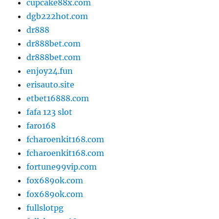
cupcake88x.com
dgb222hot.com
dr888
dr888bet.com
dr888bet.com
enjoy24.fun
erisauto.site
etbet16888.com
fafa 123 slot
faro168
fcharoenkit168.com
fcharoenkit168.com
fortune99vip.com
fox689ok.com
fox689ok.com
fullslotpg