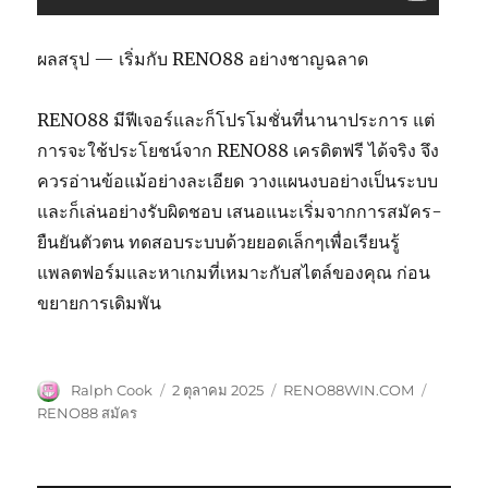
ผลสรุป — เริ่มกับ RENO88 อย่างชาญฉลาด
RENO88 มีฟีเจอร์และก็โปรโมชั่นที่นานาประการ แต่
การจะใช้ประโยชน์จาก RENO88 เครดิตฟรี ได้จริง จึง
ควรอ่านข้อแม้อย่างละเอียด วางแผนงบอย่างเป็นระบบ
และก็เล่นอย่างรับผิดชอบ เสนอแนะเริ่มจากการสมัคร-
ยืนยันตัวตน ทดสอบระบบด้วยยอดเล็กๆเพื่อเรียนรู้
แพลตฟอร์มและหาเกมที่เหมาะกับสไตล์ของคุณ ก่อน
ขยายการเดิมพัน
ผู้
เขียน
หมวด
ป้าย
Ralph Cook
2 ตุลาคม 2025
RENO88WIN.COM
เขียน
เมื่อ
หมู่
กำกับ
RENO88 สมัคร