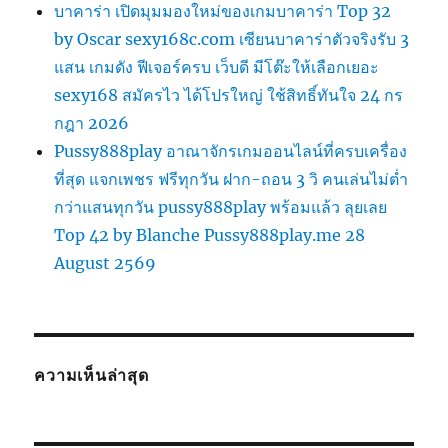
บาคาร่า เปิดมุมมองใหม่ของเกมบาคาร่า Top 32
by Oscar sexy168c.com เซียนบาคาร่าตัวจริงรับ 3
แสน เกมดัง ฟีเจอร์ครบ เว็บดี มีโต๊ะให้เลือกเยอะ
sexy168 สมัครไว ได้โปรใหญ่ ใช้สิทธิ์ทันใจ 24 กร
กฎา 2026
Pussy888play อาณาจักรเกมออนไลน์ที่ครบเครื่อง
ที่สุด แจกเพชร ฟรีทุกวัน ฝาก-ถอน 3 วิ คนเล่นไม่ต่ำ
กว่าแสนทุกวัน pussy888play พร้อมแล้ว ลุยเลย
Top 42 by Blanche Pussy888play.me 28
August 2569
ความเห็นล่าสุด