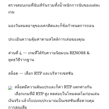
ตรวจสอบเกมที่นับเทิร์นรวมทั้งน้ำหนักการนับของแต่ละ
เกม
มองวันหมดอายุของเครดิตและก็ข้อกำหนดการถอน
ประเมินความคุ้มค่าตามสไตล์การเล่นของคุณ
ส่วนที่ 4 — เกมที่ได้รับความนิยมบน RENO88 &
ยุทธวิธีรากฐาน
สล็อต — เลือก RTP และบริหารเซสชัน
สล็อตมีความผันแปรและก็ค่า RTP แตกต่างกัน
เลือกเกมที่มี RTP สูง ทดสอบในโหมดเดโมก่อนเล่น
เงินจริง แล้วก็แบ่งงบประมาณเป็นเซสชันเพื่อควบคุม
การสูญเสีย