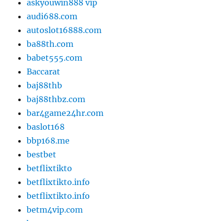
askyouwin888 vip
audi688.com
autoslot16888.com
ba88th.com
babet555.com
Baccarat
baj88thb
baj88thbz.com
bar4game24hr.com
baslot168
bbp168.me
bestbet
betflixtikto
betflixtikto.info
betflixtikto.info
betm4vip.com