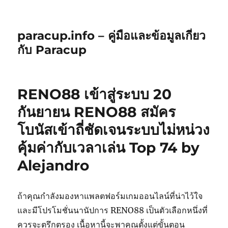
paracup.info – คู่มือและข้อมูลเกี่ยว
กับ Paracup
RENO88 เข้าสู่ระบบ 20
กันยายน RENO88 สมัคร
โบนัสเข้าถี่ชัดเจนระบบไม่หน่วง
คุ้มค่ากับเวลาเล่น Top 74 by
Alejandro
ถ้าคุณกำลังมองหาแพลตฟอร์มเกมออนไลน์ที่น่าไว้ใจ
และมีโปรโมชั่นนานัปการ RENO88 เป็นตัวเลือกหนึ่งที่
ควรจะตรึกตรอง เนื้อหานี้จะพาคุณตั้งแต่ขั้นตอน