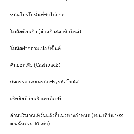
ชนิดโปรโมชั่นที่พบได้มาก
โบนัสต้อนรับ (สำหรับสมาชิกใหม่)
โบนัสฝากตามเปอร์เซ็นต์
คืนยอดเสีย (Cashback)
กิจกรรมแจกเครดิตฟรี/รหัสโบนัส
เช็คลิสต์ก่อนรับเครดิตฟรี
อ่านปริมาณเทิร์นแล้วก็แนวทางกำหนด (เช่น เทิร์น 10x
= พนันรวม 10 เท่า)