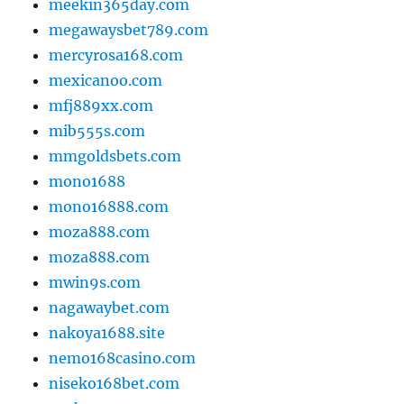
meekin365day.com
megawaysbet789.com
mercyrosa168.com
mexicanoo.com
mfj889xx.com
mib555s.com
mmgoldsbets.com
mono1688
mono16888.com
moza888.com
moza888.com
mwin9s.com
nagawaybet.com
nakoya1688.site
nemo168casino.com
niseko168bet.com