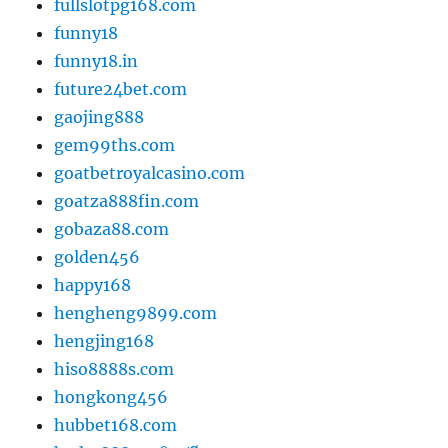
fullslotpg168.com
funny18
funny18.in
future24bet.com
gaojing888
gem99ths.com
goatbetroyalcasino.com
goatza888fin.com
gobaza88.com
golden456
happy168
hengheng9899.com
hengjing168
hiso8888s.com
hongkong456
hubbet168.com