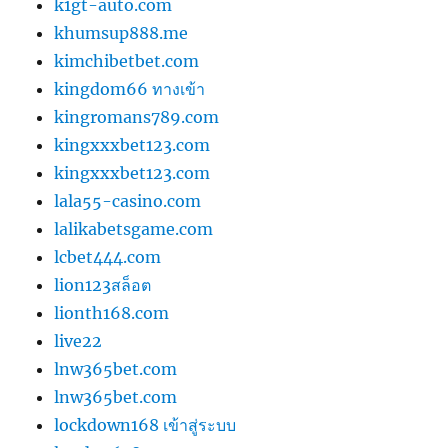
k1gt-auto.com
khumsup888.me
kimchibetbet.com
kingdom66 ทางเข้า
kingromans789.com
kingxxxbet123.com
kingxxxbet123.com
lala55-casino.com
lalikabetsgame.com
lcbet444.com
lion123สล็อต
lionth168.com
live22
lnw365bet.com
lnw365bet.com
lockdown168 เข้าสู่ระบบ