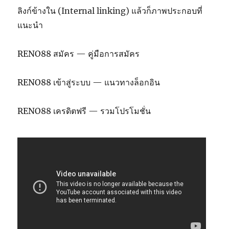
ลิงก์ข้างใน (Internal linking) แล้วก็ภาพประกอบที่
แนะนำ
RENO88 สมัคร — คู่มือการสมัคร
RENO88 เข้าสู่ระบบ — แนวทางล็อกอิน
RENO88 เครดิตฟรี — รวมโปรโมชั่น