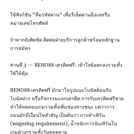
ใช้ฟังก์ชัน “ลืมรหัสผ่าน” เพื่อรีเซ็ตผ่านอีเมลหรือ
หมายเลขโทรศัพท์
ถ้าหากยังติดขัด ติดต่อฝ่ายบริการลูกค้าพร้อมหลักฐาน
การสมัคร
ส่วนที่ 3 — RENO88 เครดิตฟรี: เข้าใจข้อตกลงรวมทั้ง
ใช้ให้คุ้ม
RENO88 เครดิตฟรี มักมาในรูปแบบโบนัสต้อนรับ
โบนัสฝาก หรือกิจกรรมแจกเครดิต การรับเครดิตฟรีช่วย
ทำให้ทดสอบเกมรวมทั้งเพิ่มช่องทางชนะ แต่ว่าการ
ถอนมักมีเงื่อนไขสำคัญ เป็นต้นว่า การทำเทิร์น
(wagering requirement), น้ำหนักการนับเทิร์นใน
เกมต่างๆรวมทั้งวันหมดอายุ