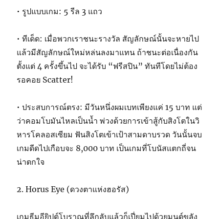
• รูปแบบเกม: 5 รีล 3 แถว
• ทีเด็ด: เมื่อพวกเราชนะรางวัล สัญลักษณ์นั้นจะหายไป
แล้วมีสัญลักษณ์ใหม่หล่นลงมาแทน ถ้าชนะต่อเนื่องกัน
ตั้งแต่ 4 ครั้งขึ้นไป จะได้รับ “ฟรีสปิน” ทันทีโดยไม่ต้อง
รอคอย Scatter!
• ประสบการณ์ตรง: มีวันหนึ่งผมเบทเพียงแค่ 15 บาท แต่
ว่าคอมโบมันไหลเป็นน้ำ พ่วงด้วยการเข้าสู้กับสิงโตในวิ
หารโคลอสเซียม ฟันสิงโตเข้าเป้าสามดาบรวด วันนั้นจบ
เกมดีดไปเกือบจะ 8,000 บาท เป็นเกมที่โบนัสแตกถี่จน
น่าตกใจ
2. Horus Eye (ดวงตาแห่งฮอรัส)
เกมธีมอียิปต์โบราณที่ลึกลับแล้วก็เปี่ยมไปด้วยมนต์ขลัง