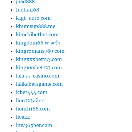
juad888
Judhai168
k1gt-auto.com
khumsup888.me
kimchibetbet.com
kingdom66 ทางเข้า
kingromans789.com
kingxxxbet123.com
kingxxxbet123.com
lala55-casino.com
lalikabetsgame.com
lcbet444.com
lion123สล็อต
lionth168.com
live22
lnw365bet.com