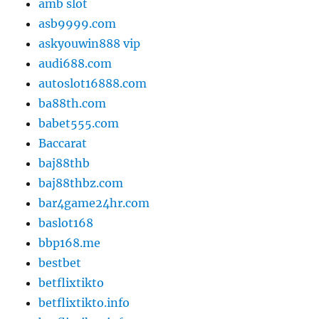
amb slot
asb9999.com
askyouwin888 vip
audi688.com
autoslot16888.com
ba88th.com
babet555.com
Baccarat
baj88thb
baj88thbz.com
bar4game24hr.com
baslot168
bbp168.me
bestbet
betflixtikto
betflixtikto.info