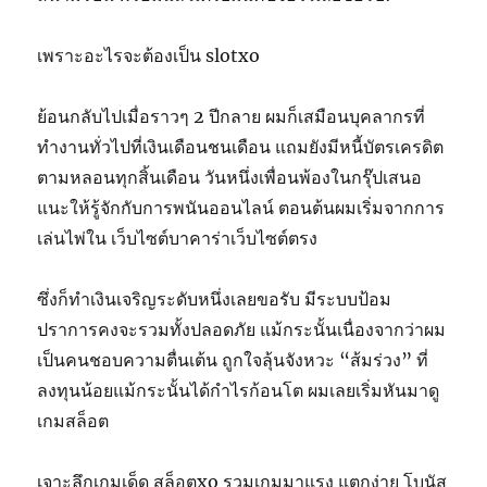
เพราะอะไรจะต้องเป็น slotxo
ย้อนกลับไปเมื่อราวๆ 2 ปีกลาย ผมก็เสมือนบุคลากรที่
ทำงานทั่วไปที่เงินเดือนชนเดือน แถมยังมีหนี้บัตรเครดิต
ตามหลอนทุกสิ้นเดือน วันหนึ่งเพื่อนพ้องในกรุ๊ปเสนอ
แนะให้รู้จักกับการพนันออนไลน์ ตอนต้นผมเริ่มจากการ
เล่นไพ่ใน เว็บไซต์บาคาร่าเว็บไซต์ตรง
ซึ่งก็ทำเงินเจริญระดับหนึ่งเลยขอรับ มีระบบป้อม
ปราการคงจะรวมทั้งปลอดภัย แม้กระนั้นเนื่องจากว่าผม
เป็นคนชอบความตื่นเต้น ถูกใจลุ้นจังหวะ “ส้มร่วง” ที่
ลงทุนน้อยแม้กระนั้นได้กำไรก้อนโต ผมเลยเริ่มหันมาดู
เกมสล็อต
เจาะลึกเกมเด็ด สล็อตxo รวมเกมมาแรง แตกง่าย โบนัส