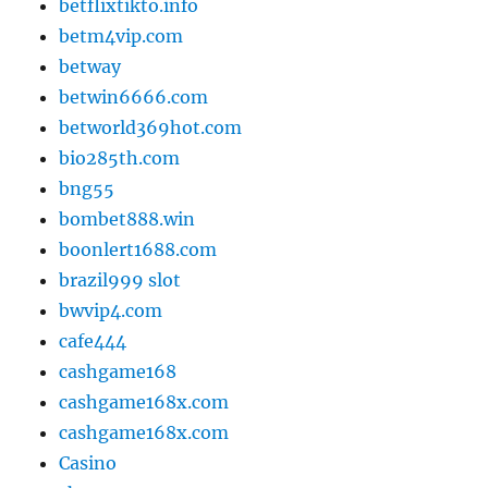
betflixtikto.info
betm4vip.com
betway
betwin6666.com
betworld369hot.com
bio285th.com
bng55
bombet888.win
boonlert1688.com
brazil999 slot
bwvip4.com
cafe444
cashgame168
cashgame168x.com
cashgame168x.com
Casino