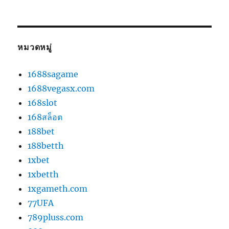
หมวดหมู่
1688sagame
1688vegasx.com
168slot
168สล็อต
188bet
188betth
1xbet
1xbetth
1xgameth.com
77UFA
789pluss.com