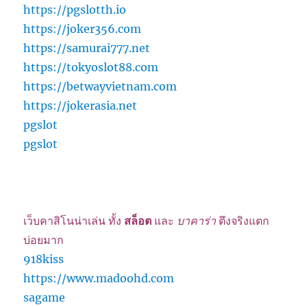
https://pgslotth.io
https://joker356.com
https://samurai777.net
https://tokyoslot88.com
https://betwayvietnam.com
https://jokerasia.net
pgslot
pgslot
เว็บคาสิโนน่าเล่น ทั้ง
สล็อต
และ
บาคาร่า
ตึงจริงแตก
บ่อยมาก
918kiss
https://www.madoohd.com
sagame