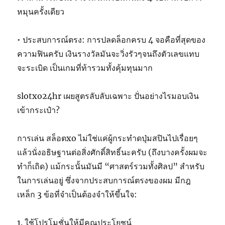
หมุนครั้งเดียว
• ประสบการณ์ตรง: การปลดล็อกครบ 4 จอคือที่สุดของ
ความฟินครับ เงินรางวัลมันจะวิ่งรัวๆจนถึงตัวเลขแทบ
จะระเบิด เป็นเกมที่ท้ารวมทั้งคุ้มทุนมาก
slotxo24hr เผยสูตรลับลับเฉพาะ ปั่นอย่างไรมอบเงิน
เข้ากระเป๋า?
การเล่น สล็อตxo ไม่ใช่แค่ผู้กระทำดปุ่มสปินไปเรื่อยๆ
แล้วนั่งอธิษฐานต่อสิ่งศักดิ์สิทธิ์นะครับ (ถึงบางครั้งผมจะ
ทำก็เถิด) แม้กระนั้นมันมี “ศาสตร์รวมทั้งศิลป” สำหรับ
ในการเล่นอยู่ ซึ่งจากประสบการณ์ตรงของผม มีกฎ
เหล็ก 3 ข้อที่จำเป็นต้องจำให้ขึ้นใจ:
1. ใช้โปรโมชั่นให้มีคุณประโยชน์