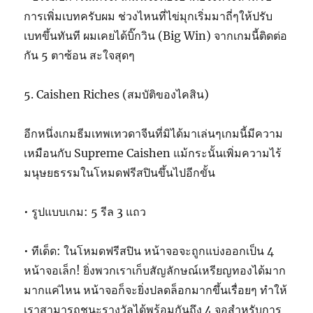
การเพิ่มเบทครับผม ช่วงไหนที่ไข่มุกเริ่มมาถี่ๆให้ปรับ
เบทขึ้นทันที ผมเคยได้บิ๊กวิน (Big Win) จากเกมนี้ติดต่อ
กัน 5 ตาซ้อน สะใจสุดๆ
5. Caishen Riches (สมบัติของไคสิน)
อีกหนึ่งเกมธีมเทพเทวดาจีนที่มิได้มาเล่นๆเกมนี้มีความ
เหมือนกับ Supreme Caishen แม้กระนั้นเพิ่มความไร้
มนุษยธรรมในโหมดฟรีสปินขึ้นไปอีกขั้น
• รูปแบบเกม: 5 รีล 3 แถว
• ทีเด็ด: ในโหมดฟรีสปิน หน้าจอจะถูกแบ่งออกเป็น 4
หน้าจอเล็ก! ยิ่งพวกเราเก็บสัญลักษณ์เหรียญทองได้มาก
มากแค่ไหน หน้าจอก็จะยิ่งปลดล็อกมากขึ้นเรื่อยๆ ทำให้
เราสามารถชนะรางวัลได้พร้อมกันถึง 4 จอสำหรับการ