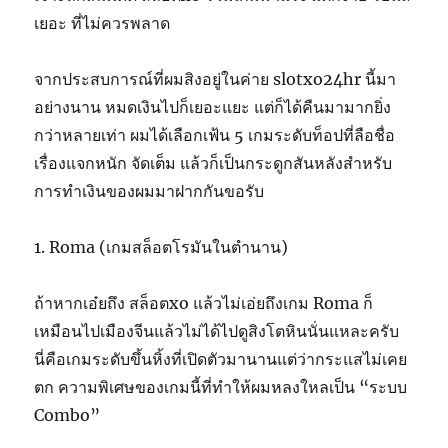
เยอะ ที่ไม่ควรพลาด
จากประสบการณ์ที่ผมสิงอยู่ในค่าย slotxo24hr นี้มา
อย่างนาน หมดเงินไปก็เยอะแยะ แต่ก็ได้คืนมามากยิ่ง
กว่าหลายเท่า ผมได้เลือกเฟ้น 5 เกมระดับท็อปที่ลือชื่อ
เรื่องแจกหนัก จัดเต็ม แล้วก็เป็นกระดูกสันหลังสำหรับ
การทำเงินของผมมาฝากกันขอรับ
1. Roma (เกมสล็อตโรมันในตำนาน)
ถ้าหากเอ๋ยถึง สล็อตxo แล้วไม่เอ่ยถึงเกม Roma ก็
เหมือนไปเมืองจีนแล้วไม่ได้ไปดูสิงโตหินนั่นแหละครับ
นี่คือเกมระดับขึ้นหิ้งที่เปิดตัวมานานแต่ว่ากระแสไม่เคย
ตก ความพิเศษของเกมนี้ที่ทำให้ผมหลงใหลเป็น “ระบบ
Combo”