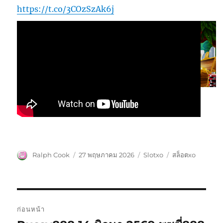
https://t.co/3COzSzAk6j
ผู้
เขียน
หมวด
ป้าย
Ralph Cook
27 พฤษภาคม 2026
Slotxo
สล็อตxo
เขียน
เมื่อ
หมู่
กำกับ
แนะแนว
ก่อนหน้า
เรื่อง