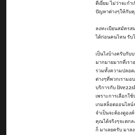
ดีเยี่ยม ไม่ว่าจะ
ปัญหาต่างๆให้กับคุ
ลงทะเบียนสมัครสม
ได้ก่อนคนไหน รับโ
เป็นไงบ้างครับกับ
มากมายมากที่เราอ
รวมทั้งความปลอด
ต่างๆที่พวกเรามอบ
บริการกับ live22s
เพราะการเลือกใช้
เกมสล็อตออนไลน์จา
จำเป็นจะต้องดูองค
คุณได้จริงๆจะตกลง
ก็ มาเลยครับ มาลง