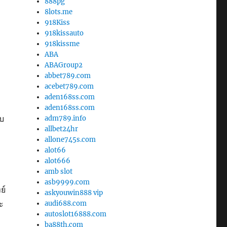
888pg
8lots.me
918Kiss
918kissauto
918kissme
ก
ABA
ABAGroup2
abbet789.com
acebet789.com
aden168ss.com
aden168ss.com
บ
adm789.info
allbet24hr
allone745s.com
alot66
alot666
amb slot
asb9999.com
ย์
askyouwin888 vip
ะ
audi688.com
autoslot16888.com
ba88th.com