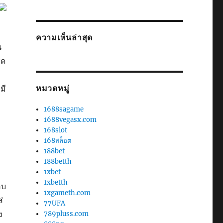
ความเห็นล่าสุด
น
ุด
มี
หมวดหมู่
1688sagame
1688vegasx.com
168slot
168สล็อต
188bet
ง
188betth
1xbet
1xbetth
อบ
1xgameth.com
่
77UFA
ง
789pluss.com