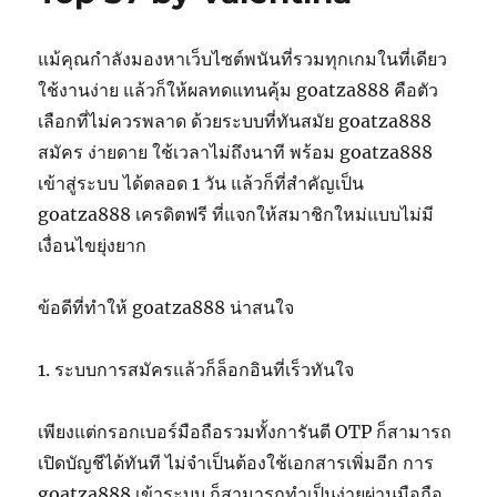
แม้คุณกำลังมองหาเว็บไซต์พนันที่รวมทุกเกมในที่เดียว
ใช้งานง่าย แล้วก็ให้ผลทดแทนคุ้ม goatza888 คือตัว
เลือกที่ไม่ควรพลาด ด้วยระบบที่ทันสมัย goatza888
สมัคร ง่ายดาย ใช้เวลาไม่ถึงนาที พร้อม goatza888
เข้าสู่ระบบ ได้ตลอด 1 วัน แล้วก็ที่สำคัญเป็น
goatza888 เครดิตฟรี ที่แจกให้สมาชิกใหม่แบบไม่มี
เงื่อนไขยุ่งยาก
ข้อดีที่ทำให้ goatza888 น่าสนใจ
1. ระบบการสมัครแล้วก็ล็อกอินที่เร็วทันใจ
เพียงแต่กรอกเบอร์มือถือรวมทั้งการันตี OTP ก็สามารถ
เปิดบัญชีได้ทันที ไม่จำเป็นต้องใช้เอกสารเพิ่มอีก การ
goatza888 เข้าระบบ ก็สามารถทำเป็นง่ายผ่านมือถือ