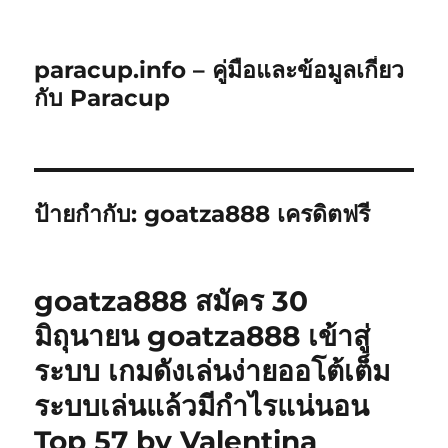
paracup.info – คู่มือและข้อมูลเกี่ยว
กับ Paracup
ป้ายกำกับ:
goatza888 เครดิตฟรี
goatza888 สมัคร 30
มิถุนายน goatza888 เข้าสู่
ระบบ เกมดังเล่นง่ายออโต้เต็ม
ระบบเล่นแล้วมีกำไรแน่นอน
Top 57 by Valentina