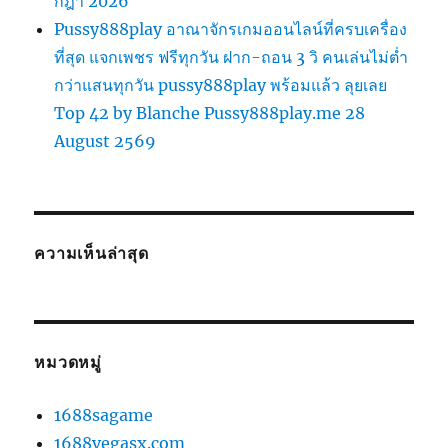
กฎา 2026
Pussy888play อาณาจักรเกมออนไลน์ที่ครบเครื่อง
ที่สุด แจกเพชร ฟรีทุกวัน ฝาก-ถอน 3 วิ คนเล่นไม่ต่ำ
กว่าแสนทุกวัน pussy888play พร้อมแล้ว ลุยเลย
Top 42 by Blanche Pussy888play.me 28
August 2569
ความเห็นล่าสุด
หมวดหมู่
1688sagame
1688vegasx.com