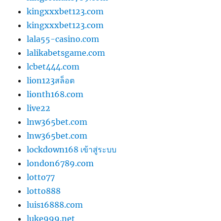
kingxxxbet123.com
kingxxxbet123.com
lala55-casino.com
lalikabetsgame.com
lcbet444.com
lion123สล็อต
lionth168.com
live22
lnw365bet.com
lnw365bet.com
lockdown168 เข้าสู่ระบบ
london6789.com
lotto77
lotto888
luis16888.com
luke999.net