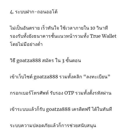
4. ระบบฝาก-ถอนออโต้
ไม่เป็นอันตราย เร็วทันใจ ใช้เวลาภายใน 10 วินาที
รองรับทั้งยังธนาคารชั้นแนวหน้ารวมทั้ง True Wallet
โดยไม่มีอย่างต่ำ
วิธี goatza888 สมัคร ใน 3 ขั้นตอน
เข้าเว็บไซต์ goatza888 รวมทั้งคลิก “ลงทะเบียน”
กรอกเบอร์โทรศัพท์ รับรอง OTP รวมทั้งตั้งรหัสผ่าน
เข้าระบบแล้วก็รับ goatza888 เครดิตฟรี ได้ในทันที
ระบบความปลอดภัยแล้วก็การช่วยสนับสนุน