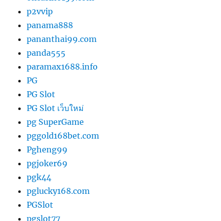
p2vvip
panama888
pananthai99.com
panda555
paramax1688.info
PG
PG Slot
PG Slot เว็บใหม่
pg SuperGame
pggold168bet.com
Pgheng99
pgjoker69
pgk44
pglucky168.com
PGSlot
pgslot77