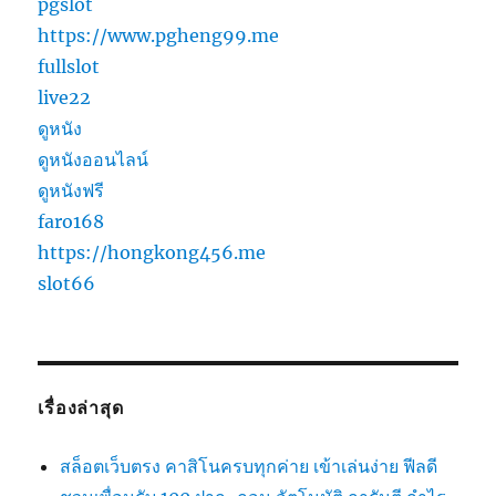
pgslot
https://www.pgheng99.me
fullslot
live22
ดูหนัง
ดูหนังออนไลน์
ดูหนังฟรี
faro168
https://hongkong456.me
slot66
เรื่องล่าสุด
สล็อตเว็บตรง คาสิโนครบทุกค่าย เข้าเล่นง่าย ฟีลดี