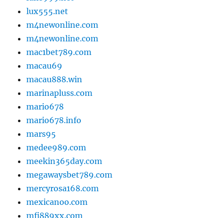
lux555.net
m4newonline.com
m4newonline.com
mac1bet789.com
macau69
macau888.win
marinapluss.com
mario678
mario678.info
mars95
medee989.com
meekin365day.com
megawaysbet789.com
mercyrosa168.com
mexicanoo.com
mfj889xx.com