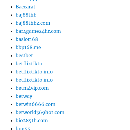
Baccarat
baj88thb
baj88thbz.com
bar4game24hr.com
baslot168
bbp168.me
bestbet
betflixtikto
betflixtikto.info
betflixtikto.info
betm4vip.com
betway
betwin6666.com
betworld369hot.com
bio285th.com
bng55