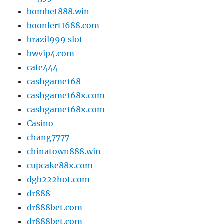
bombet888.win
boonlert1688.com
brazil999 slot
bwvip4.com
cafe444
cashgame168
cashgame168x.com
cashgame168x.com
Casino
chang7777
chinatown888.win
cupcake88x.com
dgb222hot.com
dr888
dr888bet.com
dr888bet.com