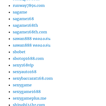
runway789s.com
sagame
sagame168
sagame168th
sagame168th.com
sawan888 ทดลองเล่น
sawan888 ทดลองเล่น
sbobet
sbotop1688.com
sexy168vip
sexyauto168
sexybaccarat168.com
sexygame
sexygame1688
sexygameplus.me
shinobi24hr.com