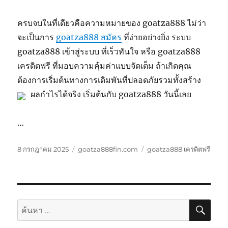
ครบจบในที่เดียวคือความหมายของ goatza888 ไม่ว่า
จะเป็นการ
goatza888 สมัคร
ที่ง่ายอย่างยิ่ง ระบบ
goatza888 เข้าสู่ระบบ ที่เร็วทันใจ หรือ goatza888
เครดิตฟรี ที่มอบความคุ้มค่าแบบจัดเต็ม ถ้าเกิดคุณ
ต้องการเริ่มต้นทางการเดิมพันที่ปลอดภัยรวมทั้งสร้าง
ผลกำไรได้จริง เริ่มต้นกับ goatza888 วันนี้เลย
…
เขียน
หมวด
ป้าย
8 กรกฎาคม 2025
goatza888fin.com
goatza888 เครดิตฟรี
เมื่อ
หมู่
กำกับ
ค้นห
ค้นหา: