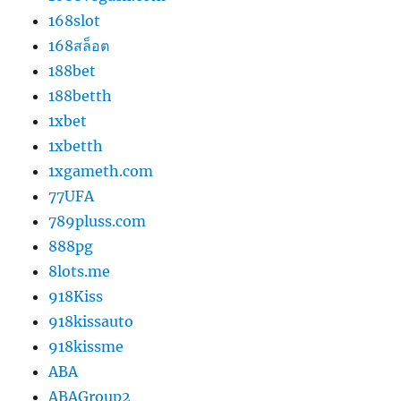
168slot
168สล็อต
188bet
188betth
1xbet
1xbetth
1xgameth.com
77UFA
789pluss.com
888pg
8lots.me
918Kiss
918kissauto
918kissme
ABA
ABAGroup2