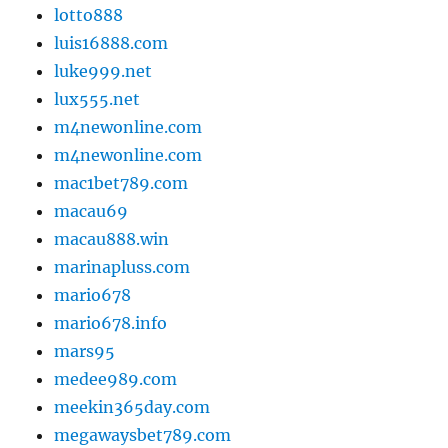
lotto888
luis16888.com
luke999.net
lux555.net
m4newonline.com
m4newonline.com
mac1bet789.com
macau69
macau888.win
marinapluss.com
mario678
mario678.info
mars95
medee989.com
meekin365day.com
megawaysbet789.com