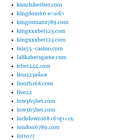
kimchibetbet.com
kingdom66 ทางเข้า
kingromans789.com
kingxxxbet123.com
kingxxxbet123.com
lala55-casino.com
lalikabetsgame.com
lcbet444.com
lion123สล็อต
lionth168.com
live22
lnw365bet.com
lnw365bet.com
lockdown168 เข้าสู่ระบบ
london6789.com
lotto77