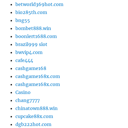
betworld369hot.com
bio285th.com
bng55
bombet888.win
boonlert1688.com
brazil999 slot
bwvip4.com
cafe444
cashgame168
cashgame168x.com
cashgame168x.com
Casino
chang7777
chinatown888.win
cupcake88x.com
dgb222hot.com