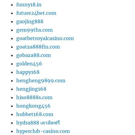
funny18.in
future24bet.com
gaojing888
gem99ths.com
goatbetroyalcasino.com
goatza888fin.com
gobaza88.com
golden456
happy168
hengheng9899.com
hengjing168
hiso8888s.com
hongkong456
hubbet168.com
hydra888 เครดิตฟรี
hyperclub-casino.com