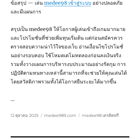
ข้อสรุป — เล่น
medee98 เข้าสู่ระบบ
อย่างปลอดภัย
และมีแผนการ
สรุปเป็น medee98 ให้โอกาสผู้เล่นเข้าถึงเกมมากมาย
และโปรโมชั่นที่ช่วยเพิ่มทุนเริ่มต้น แต่ก่อนสมัครควร
ตรวจสอบความน่าไว้ใจของเว็บ อ่านเงื่อนไขโปรโมชั่
นอย่างรอบคอบ ใช้โหมดเดโมทดลองก่อนลงเงินจริง
รวมทั้งวางแผนการบริหารงบประมาณอย่างรัดกุม การ
ปฏิบัติตามหนทางเหล่านี้สามารถที่จะช่วยให้คุณเล่นได้
โดยสวัสดิภาพรวมทั้งได้โอกาสยืนระยะได้มากขึ้น
…
เขียน
หมวด
ป้าย
12 ตุลาคม 2025
medee989.com
medee98 เครดิตฟรี
เมื่อ
หมู่
กำกับ