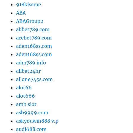
918kissme
ABA
ABAGroup2
abbet789.com
acebet789.com
aden168ss.com
aden168ss.com
adm789.info
allbet24hr
allone745s.com
alot66
alot666
amb slot
asb9999.com
askyouwin888 vip
audi688.com