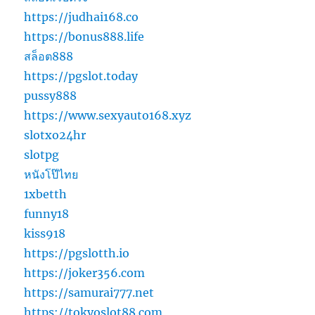
https://judhai168.co
https://bonus888.life
สล็อต888
https://pgslot.today
pussy888
https://www.sexyauto168.xyz
slotxo24hr
slotpg
หนังโป๊ไทย
1xbetth
funny18
kiss918
https://pgslotth.io
https://joker356.com
https://samurai777.net
https://tokyoslot88.com