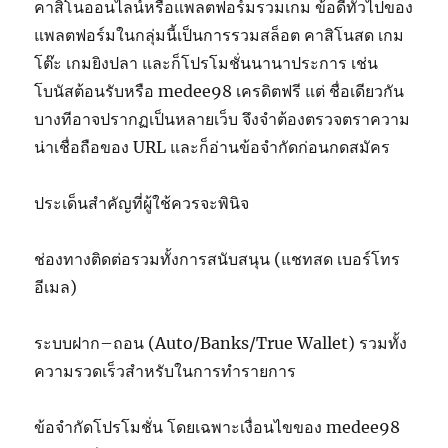
คาสิโนออนไลน์หรือแพลตฟอร์มรวมเกม ข้อดีทั่วไปของ
แพลตฟอร์มในกลุ่มนี้เป็นการรวมสล็อต คาสิโนสด เกม
โต๊ะ เกมยิงปลา และก็โปรโมชั่นนานาประการ เช่น
โบนัสต้อนรับหรือ medee98 เครดิตฟรี แต่ ชื่อเดียวกัน
บางทีอาจปรากฏเป็นหลายเว็บ จึงจำต้องตรวจตราความ
น่าเชื่อถือของ URL และก็อ่านข้อจำกัดก่อนกดสมัคร
ประเด็นสำคัญที่ผู้ใช้ควรจะพินิจ
ช่องทางติดต่อรวมทั้งการสนับสนุน (แชทสด เบอร์โทร
อีเมล)
ระบบฝาก–ถอน (Auto/Banks/True Wallet) รวมทั้ง
ความรวดเร็วสำหรับในการทำรายการ
ข้อจำกัดโปรโมชั่น โดยเฉพาะเงื่อนไขของ medee98