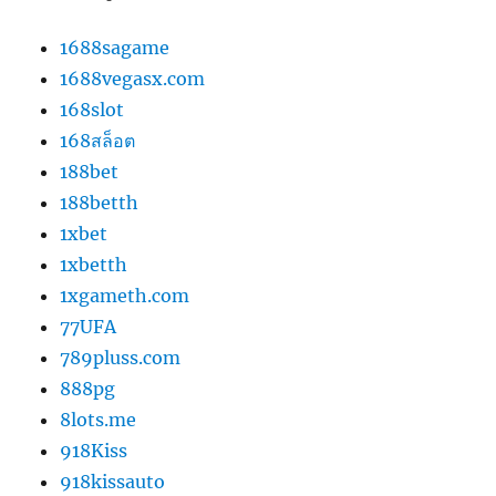
1688sagame
1688vegasx.com
168slot
168สล็อต
188bet
188betth
1xbet
1xbetth
1xgameth.com
77UFA
789pluss.com
888pg
8lots.me
918Kiss
918kissauto