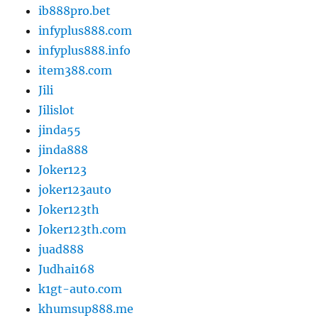
ib888pro.bet
infyplus888.com
infyplus888.info
item388.com
Jili
Jilislot
jinda55
jinda888
Joker123
joker123auto
Joker123th
Joker123th.com
juad888
Judhai168
k1gt-auto.com
khumsup888.me