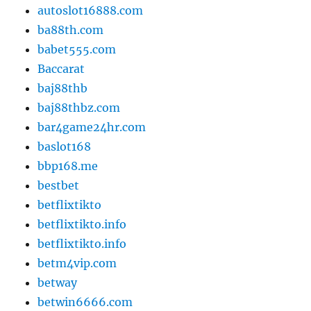
autoslot16888.com
ba88th.com
babet555.com
Baccarat
baj88thb
baj88thbz.com
bar4game24hr.com
baslot168
bbp168.me
bestbet
betflixtikto
betflixtikto.info
betflixtikto.info
betm4vip.com
betway
betwin6666.com