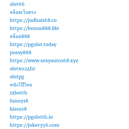
slot66
สล็อตเว็บตรง
https://judhai168.co
https://bonus888.life
สล็อต888
https://pgslot.today
pussy888
https://www.sexyauto168.xyz
slotxo24hr
slotpg
หนังโป๊ไทย
1xbetth
funny18
kiss918
https://pgslotth.io
https://joker356.com