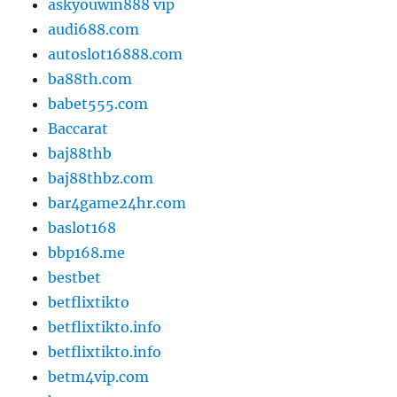
askyouwin888 vip
audi688.com
autoslot16888.com
ba88th.com
babet555.com
Baccarat
baj88thb
baj88thbz.com
bar4game24hr.com
baslot168
bbp168.me
bestbet
betflixtikto
betflixtikto.info
betflixtikto.info
betm4vip.com