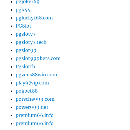
pgjoker69
pgk44
pglucky168.com
PGSlot
pgslot77
pgslot77.tech
pgslot99
pgslot999bets.com
Pgslotth
pgzeus88win.com
play97vip.com
pokbet88
porsche999.com
power999.net
premium66.info
premium66.info