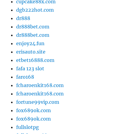
cupcake88x.com
dgb222hot.com
dr888
dr888bet.com
dr888bet.com
enjoy24.fun
erisauto.site
etbet16888.com
fafa 123 slot
faro168
fcharoenkit168.com
fcharoenkit168.com
fortune99vip.com
fox689ok.com
fox689ok.com
fullslotpg