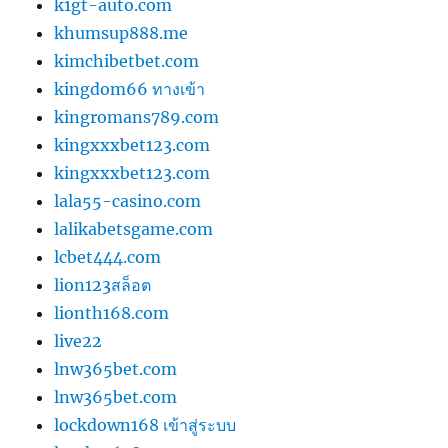
k1gt-auto.com
khumsup888.me
kimchibetbet.com
kingdom66 ทางเข้า
kingromans789.com
kingxxxbet123.com
kingxxxbet123.com
lala55-casino.com
lalikabetsgame.com
lcbet444.com
lion123สล็อต
lionth168.com
live22
lnw365bet.com
lnw365bet.com
lockdown168 เข้าสู่ระบบ