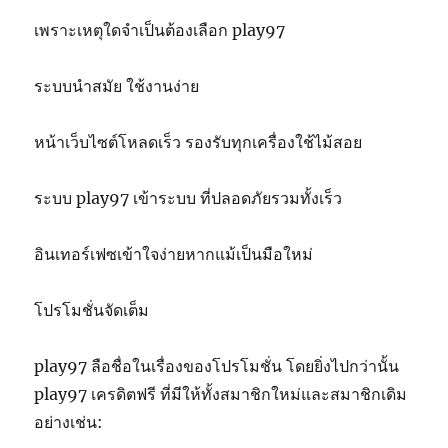
เพราะเหตุใดจำเป็นต้องเลือก play97
ระบบนำสมัย ใช้งานง่าย
หน้าเว็บไซต์โหลดเร็ว รองรับทุกเครื่องใช้ไม้สอย
ระบบ play97 เข้าระบบ ที่ปลอดภัยรวมทั้งเร็ว
อินเทอร์เฟซเข้าใจง่ายหากแม้เป็นมือใหม่
โปรโมชั่นจัดเต็ม
play97 ลือชื่อในเรื่องของโปรโมชั่น โดยยิ่งไปกว่านั้น
play97 เครดิตฟรี ที่มีให้ทั้งสมาชิกใหม่และสมาชิกเดิม
อย่างเช่น: