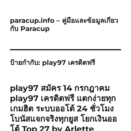
paracup.info – คู่มือและข้อมูลเกี่ยว
กับ Paracup
ป้ายกำกับ:
play97 เครดิตฟรี
play97 สมัคร 14 กรกฎาคม
play97 เครดิตฟรี แตกง่ายทุก
เกมฮิต ระบบออโต้ 24 ชั่วโมง
โบนัสแจกจริงทุกยูส โยกเงินออ
โต้ Top 27 by Arlette