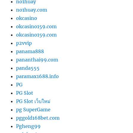
no1huay
no1huay.com
okcasino
okcasino159.com
okcasino159.com
p2vvip
panama888
pananthai99.com
panda555
paramax1688.info
PG
PG Slot
PG Slot เว็บใหม่
pg SuperGame
pggold168bet.com
Pgheng99