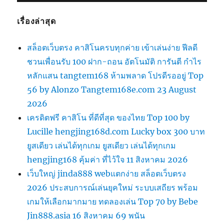
เรื่องล่าสุด
สล็อตเว็บตรง คาสิโนครบทุกค่าย เข้าเล่นง่าย ฟีลดี
ชวนเพื่อนรับ 100 ฝาก-ถอน อัตโนมัติ การันตี กำไร
หลักแสน tangtem168 ห้ามพลาด โปรดีรออยู่ Top
56 by Alonzo Tangtem168e.com 23 August
2026
เครดิตฟรี คาสิโน ที่ดีที่สุด ของไทย Top 100 by
Lucille hengjing168d.com Lucky box 300 บาท
ยูสเดียว เล่นได้ทุกเกม ยูสเดียว เล่นได้ทุกเกม
hengjing168 คุ้มค่า ที่ไว้ใจ 11 สิงหาคม 2026
เว็บใหญ่ jinda888 webแตกง่าย สล็อตเว็บตรง
2026 ประสบการณ์เล่นยุคใหม่ ระบบเสถียร พร้อม
เกมให้เลือกมากมาย ทดลองเล่น Top 70 by Bebe
Jin888.asia 16 สิงหาคม 69 พนัน