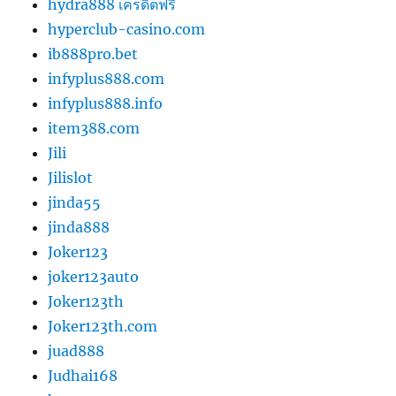
hydra888 เครดิตฟรี
hyperclub-casino.com
ib888pro.bet
infyplus888.com
infyplus888.info
item388.com
Jili
Jilislot
jinda55
jinda888
Joker123
joker123auto
Joker123th
Joker123th.com
juad888
Judhai168