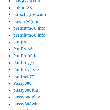
play97vip.com
pokbet88
porsche999.com
power999.net
premium66.info
premium66.info
punpro
PunPro66
PunPro66.in
PunPro777
PunPro777.io
puntaek77
Pussy888
pussy888fun
pussy888play
pussy888win