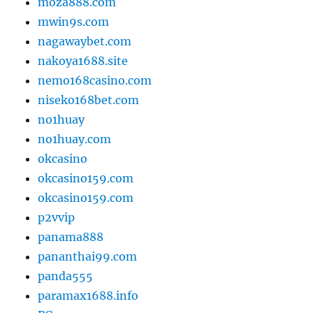
moza888.com
mwin9s.com
nagawaybet.com
nakoya1688.site
nemo168casino.com
niseko168bet.com
no1huay
no1huay.com
okcasino
okcasino159.com
okcasino159.com
p2vvip
panama888
pananthai99.com
panda555
paramax1688.info