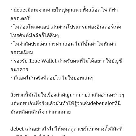
• debetมีเกมจากค่ายใหญ่ทุกแนว ทั้งสล็อต ไพ่ กีฬา
ลอตเตอรี่
• ไม่ต้องโหลดแอป เล่นผ่านโปรแกรมท่องอินเตอร์เน็ต
โทรศัพท์มือถือก็ได้ลื่นๆ
• ไม่จำกัดประเด็นการฝากถอน ไม่มีขั้นต่ำ ไม่หักค่า
ธรรมเนียม
• รองรับ True Wallet สำหรับคนที่ไม่ได้อยากใช้บัญชี
ธนาคาร
• มีแอดไม่นจริงที่ตอบไว ไม่ใช่บอทเล่นๆ
สิ่งพวกนี้มันไม่ใช่เรื่องสำคัญมากมายถ้าเกิดอ่านคร่าวๆ
แต่พอพบอันที่จริงแล้วมันทำให้รู้ว่าเล่นdebet slotที่นี่
มันเพลิดเพลินใจกว่ามากมาย
debet เล่นอย่างไรไม่ให้หมดตูด แชร์แนวทางตั้งลิมิตที่