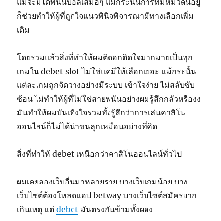
แม้จะมิได้พนันบอลเสมอๆ แม้กระนั้นการที่มีหมวดนี้อยู่
ก็ช่วยทำให้ผู้ที่ถูกใจแนวพินิจพิจารณามีทางเลือกเพิ่ม
เติม
โดยรวมแล้วสิ่งที่ทำให้ผมติดอกติดใจมากมายเป็นทุก
เกมใน debet slot ไม่ใช่แค่มีให้เลือกเยอะ แม้กระนั้น
แต่ละเกมถูกจัดวางอย่างมีระบบ เข้าใจง่าย ไม่สลับซับ
ซ้อน ไม่ทำให้ผู้ที่ไม่ใช่สายพนันอย่างผมรู้สึกกลัวหรืองง
มันทำให้ผมบันเทิงใจรวมทั้งรู้สึกว่าการเล่นคาสิโน
ออนไลน์ก็ไม่ได้น่าขนลุกเหมือนอย่างที่คิด
สิ่งที่ทำให้ debet เหนือกว่าคาสิโนออนไลน์ทั่วไป
ผมเคยลองเว็บอื่นมาหลายราย บางเว็บเกมน้อย บาง
เว็บไซต์ต้องโหลดแอป betway บางเว็บไซต์สมัครยาก
เกินเหตุ แต่
debet
มันตรงกันข้ามทั้งผอง