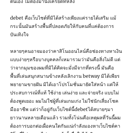
ตนเอง ไม่ต้องมานั่งเครียดทีหลัง
debet คือเว็บไซต์ที่มิได้สร้างเพียงแค่รายได้เสริม แม้
กระนั้นมันสร้างพื้นที่ปลอดภัยให้กับคนที่แค่ต้องการ
บันเทิงใจ
หลายๆคนอาจมองว่าคาสิโนออนไลน์คือช่องทางหาเงิน
แบบง่ายๆหรือบางบุคคลก็เหมารวมว่ามันคือสิ่งไม่ดี แต่
ว่าจากมุมของผมที่มิได้คิดจะมั่งมีจากที่ตรงนี้ มันคือ
พื้นที่เล่นสนุกสนานข้างหลังเลิกงาน betway มิได้เพียร
พยายามขายฝัน มิได้เอาโปรโมชั่นมายัดใส่หน้า แต่ให้
ประสบการณ์ที่แท้ ใช้ง่าย เล่นง่าย และจ่ายจริง แบบไม่
ต้องพูดเยอะ ผมไม่ใช่ผู้ที่เล่นเกมเก่ง ไม่ใช่นักเสี่ยงโชค
มืออาชีพ แต่ว่าก็อยู่กับเว็บไซต์นี้debetได้สบายๆมา
ยาวนานหลายเดือนแล้ว รวมทั้งโน่นคือเหตุผลที่วันนี้ผม
ต้องการบอกต่อเผื่อคนใดกันแน่กำลังมองหาเว็บไซต์คา