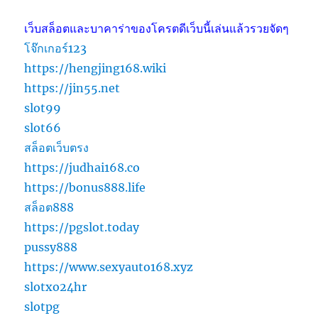
เว็บสล็อตและบาคาร่าของโครตดีเว็บนี้เล่นแล้วรวยจัดๆ
โจ๊กเกอร์123
https://hengjing168.wiki
https://jin55.net
slot99
slot66
สล็อตเว็บตรง
https://judhai168.co
https://bonus888.life
สล็อต888
https://pgslot.today
pussy888
https://www.sexyauto168.xyz
slotxo24hr
slotpg