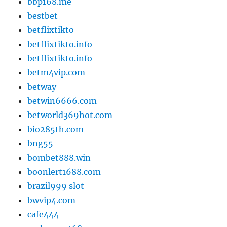
bbp168.me
bestbet
betflixtikto
betflixtikto.info
betflixtikto.info
betm4vip.com
betway
betwin6666.com
betworld369hot.com
bio285th.com
bng55
bombet888.win
boonlert1688.com
brazil999 slot
bwvip4.com
cafe444