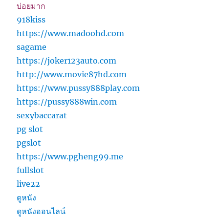
บ่อยมาก
918kiss
https://www.madoohd.com
sagame
https://joker123auto.com
http://www.movie87hd.com
https://www.pussy888play.com
https://pussy888win.com
sexybaccarat
pg slot
pgslot
https://www.pgheng99.me
fullslot
live22
ดูหนัง
ดูหนังออนไลน์