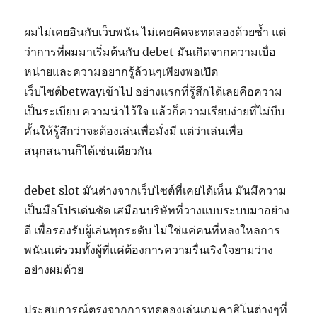
ผมไม่เคยอินกับเว็บพนัน ไม่เคยคิดจะทดลองด้วยซ้ำ แต่
ว่าการที่ผมมาเริ่มต้นกับ debet มันเกิดจากความเบื่อ
หน่ายและความอยากรู้ล้วนๆเพียงพอเปิด
เว็บไซต์betwayเข้าไป อย่างแรกที่รู้สึกได้เลยคือความ
เป็นระเบียบ ความน่าไว้ใจ แล้วก็ความเรียบง่ายที่ไม่บีบ
คั้นให้รู้สึกว่าจะต้องเล่นเพื่อมั่งมี แต่ว่าเล่นเพื่อ
สนุกสนานก็ได้เช่นเดียวกัน
debet slot มันต่างจากเว็บไซต์ที่เคยได้เห็น มันมีความ
เป็นมือโปรเด่นชัด เสมือนบริษัทที่วางแบบระบบมาอย่าง
ดี เพื่อรองรับผู้เล่นทุกระดับ ไม่ใช่แค่คนที่หลงใหลการ
พนันแต่รวมทั้งผู้ที่แค่ต้องการความรื่นเริงใจยามว่าง
อย่างผมด้วย
ประสบการณ์ตรงจากการทดลองเล่นเกมคาสิโนต่างๆที่